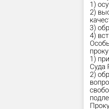
1) ос
2) вы
качес
3) об
4) вс
Особ
проку
1) пр
Суда 
2) об
вопро
свобо
подле
Проку