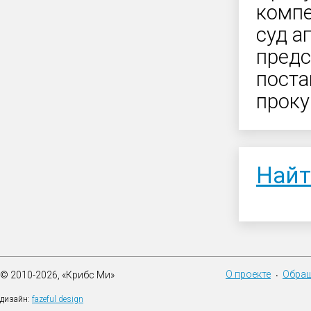
компе
суд а
предс
поста
проку
Найт
О проекте
Обращ
© 2010-2026, «Крибс Ми»
•
дизайн:
fazeful design