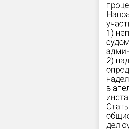
проце
Напра
участ
1) не
судом
админ
2) на
опред
надел
в апе
инста
Стать
общие
дел с