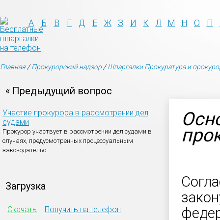
А
Б
В
Г
Д
Е
Ж
З
И
К
Л
М
Н
О
П
Главная
/
Прокурорский надзор
/
Шпаргалки Прокуратура и прокуро
« Предыдущий вопрос
Участие прокурора в рассмотрении дел
Осн
судами
прок
Прокурор участвует в рассмотрении дел судами в
случаях, предусмотренных процессуальным
законодательс
Согла
Загрузка
закон
Скачать
Получить на телефон
федер