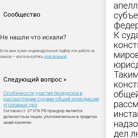
апелл
субъе
Сообщество
федер
К суд
Не нашли что искали?
конст
Если вам нужен индивидуальный подбор или работа на
миров
заказа — воспользуйтесь
этой формой
.
юрисд
Таким
Следующий вопрос »
конст
общей
Особенности участия прокурора в
рассмотрении судами общей юрисдикции
рассм
уголовных дел
Согласно ст. 37 УПК РФ прокурор является
инста
должностным лицом, уполномоченным в пределах
надзо
своей компетен
дел л