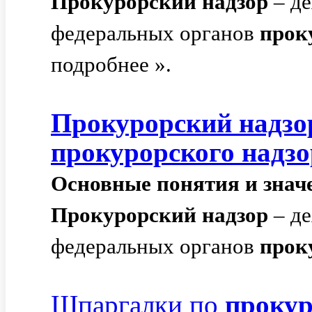
Прокурорский
надзор
– де
федеральных органов
прок
подробнее ».
Прокурорский
надзо
прокурорского
надзо
Основные
понятия
и
знач
Прокурорский
надзор
– де
федеральных органов
прок
Шпаргалки по
проку