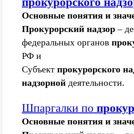
прокурорского
надзо
Основные
понятия
и
знач
Прокурорский
надзор
– де
федеральных органов
прок
РФ и
Субъект
прокурорского
на
надзорной
деятельности.
Шпаргалки по
проку
Основные
понятия
и
знач