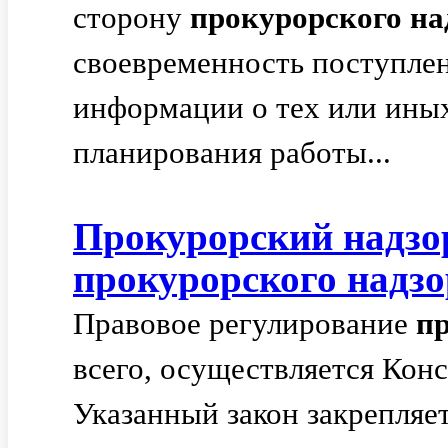
сторону
прокурорского
на
своевременность поступле
информации о тех или ины
планирования работы...
Прокурорский
надзо
прокурорского
надзо
Правовое регулирование
п
всего, осуществляется Кон
Указанный закон закрепляе