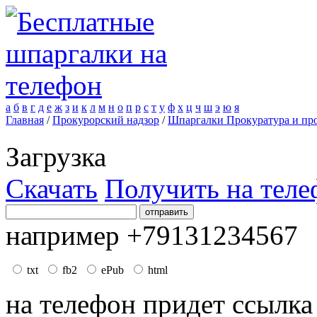
а
б
в
г
д
е
ж
з
и
к
л
м
н
о
п
р
с
т
у
ф
х
ц
ч
ш
э
ю
я
Главная
/
Прокурорский надзор
/
Шпаргалки Прокуратура и пр
Загрузка
Скачать
Получить на теле
например +79131234567
txt
fb2
ePub
html
на телефон придет ссылка