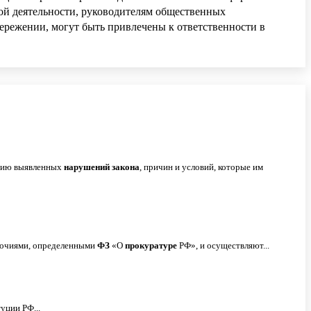
ой деятельности, руководителям общественных
ережении, могут быть привлечены к ответственности в
ению выявленных
нарушений
закона
, причин и условий, которые им
мочиями, определенными
ФЗ
«О
прокуратуре
РФ», и осуществляют...
уции РФ...