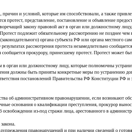
, причин и условий, которые им способствовали, а также привл
тся протест, представление, постановление и объявление предо
иворечащий закону правовой акт в орган или должностному лицу,
Протест подлежит обязательному рассмотрению не позднее чем в
(законодательного) органа субъекта РФ или органа местного са
 результатах рассмотрения протеста незамедлительно сообщаетс
я сообщается прокурору, принесшему протест. Протест может быт
ем в орган или должностному лицу, которые полномочны устран
вления должны быть приняты конкретные меры по устранению до
оответствия постановлений Правительства РФ Конституции РФ и
тва об административном правонарушении, если возникают обст
очные основания о квалификации преступления, прокурор вынос
 освобождении из-под стражи лица, арестованного в администр
закона.
редупреждения правонарушений и при наличии сведений о гото