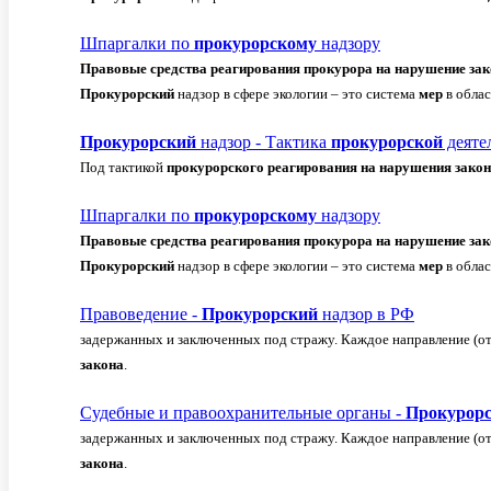
Шпаргалки по
прокурорскому
надзору
Правовые
средства
реагирования
прокурора
на
нарушение
зак
Прокурорский
надзор в сфере экологии – это система
мер
в облас
Прокурорский
надзор - Тактика
прокурорской
деяте
Под тактикой
прокурорского
реагирования
на
нарушения
зако
Шпаргалки по
прокурорскому
надзору
Правовые
средства
реагирования
прокурора
на
нарушение
зак
Прокурорский
надзор в сфере экологии – это система
мер
в облас
Правоведение -
Прокурорский
надзор в РФ
задержанных и заключенных под стражу. Каждое направление (о
закона
.
Судебные и правоохранительные органы -
Прокурор
задержанных и заключенных под стражу. Каждое направление (о
закона
.