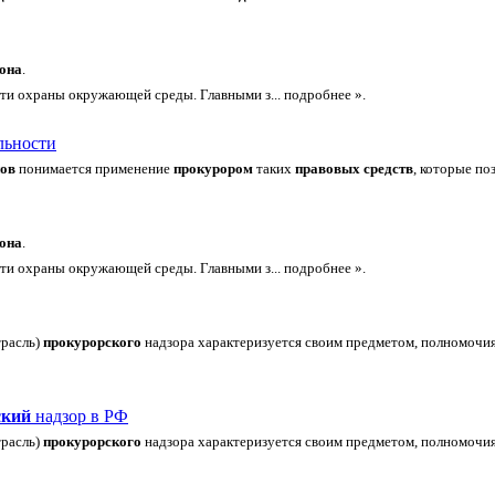
она
.
ти охраны окружающей среды. Главными з... подробнее ».
льности
нов
понимается применение
прокурором
таких
правовых
средств
, которые по
она
.
ти охраны окружающей среды. Главными з... подробнее ».
трасль)
прокурорского
надзора характеризуется своим предметом, полномоч
ский
надзор в РФ
трасль)
прокурорского
надзора характеризуется своим предметом, полномоч