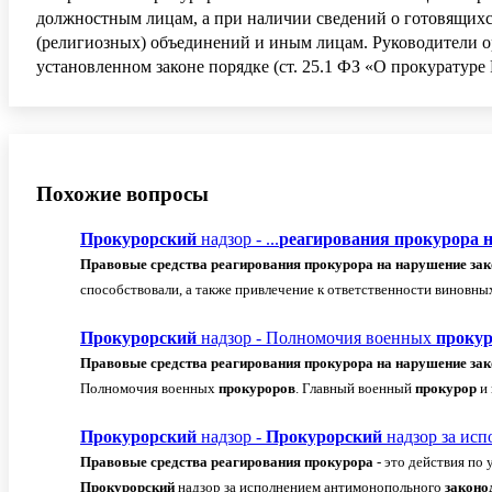
должностным лицам, а при наличии сведений о готовящихс
(религиозных) объединений и иным лицам. Руководители о
установленном законе порядке (ст. 25.1 ФЗ «О прокуратуре
Похожие вопросы
Прокурорский
надзор - ...
реагирования
прокурора
Правовые
средства
реагирования
прокурора
на
нарушение
зак
способствовали, а также привлечение к ответственности виновных 
Прокурорский
надзор - Полномочия военных
проку
Правовые
средства
реагирования
прокурора
на
нарушение
зак
Полномочия военных
прокуроров
. Главный военный
прокурор
и 
Прокурорский
надзор -
Прокурорский
надзор за исп
Правовые
средства
реагирования
прокурора
- это действия по
Прокурорский
надзор за исполнением антимонопольного
законо