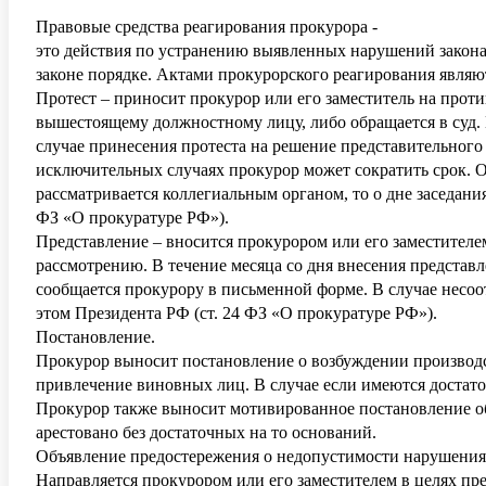
Правовые средства реагирования прокурора -
это действия по устранению выявленных нарушений закона
законе порядке. Актами прокурорского реагирования являю
Протест – приносит прокурор или его заместитель на прот
вышестоящему должностному лицу, либо обращается в суд. 
случае принесения протеста на решение представительного 
исключительных случаях прокурор может сократить срок. О
рассматривается коллегиальным органом, то о дне заседани
ФЗ «О прокуратуре РФ»).
Представление – вносится прокурором или его заместител
рассмотрению. В течение месяца со дня внесения предста
сообщается прокурору в письменной форме. В случае нес
этом Президента РФ (ст. 24 ФЗ «О прокуратуре РФ»).
Постановление.
Прокурор выносит постановление о возбуждении производс
привлечение виновных лиц. В случае если имеются достат
Прокурор также выносит мотивированное постановление об
арестовано без достаточных на то оснований.
Объявление предостережения о недопустимости нарушения 
Направляется прокурором или его заместителем в целях п