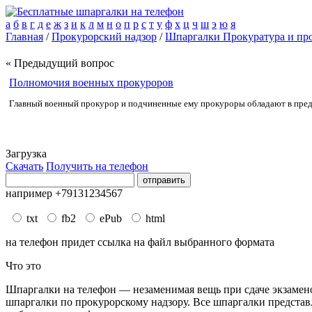
а
б
в
г
д
е
ж
з
и
к
л
м
н
о
п
р
с
т
у
ф
х
ц
ч
ш
э
ю
я
Главная
/
Прокурорский надзор
/
Шпаргалки Прокуратура и пр
« Предыдущий вопрос
Полномочия военных прокуроров
Главный военный прокурор и подчиненные ему прокуроры обладают в пред
Загрузка
Скачать
Получить на телефон
например +79131234567
txt
fb2
ePub
html
на телефон придет ссылка на файл выбранного формата
Что это
Шпаргалки на телефон — незаменимая вещь при сдаче экзаменов
шпаргалки по прокурорскому надзору. Все шпаргалки представле