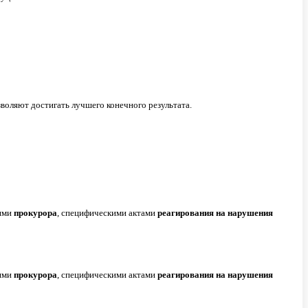
зволяют достигать лучшего конечного результата.
иями
прокурора
, специфическими актами
реагирования
на
нарушения
иями
прокурора
, специфическими актами
реагирования
на
нарушения