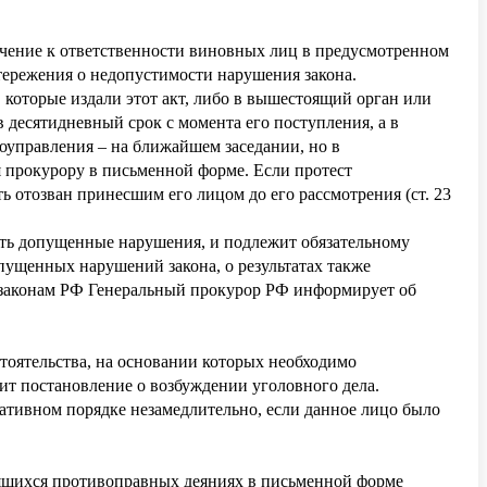
ечение к ответственности виновных лиц в предусмотренном
стережения о недопустимости нарушения закона.
 которые издали этот акт, либо в вышестоящий орган или
 десятидневный срок с момента его поступления, а в
моуправления – на ближайшем заседании, но в
я прокурору в письменной форме. Если протест
ь отозван принесшим его лицом до его рассмотрения (ст. 23
ить допущенные нарушения, и подлежит обязательному
пущенных нарушений закона, о результатах также
 законам РФ Генеральный прокурор РФ информирует об
оятельства, на основании которых необходимо
ит постановление о возбуждении уголовного дела.
ативном порядке незамедлительно, если данное лицо было
вящихся противоправных деяниях в письменной форме