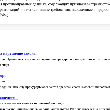
я противоправных деяниях, содержащих признаки экстремистск
рганизаций, не исполнившие требования, изложенные в предост
 РФ»).
на
нарушение
закона
она
.
Правовые
средства
реагирования
прокурора
- это действия по устран
лиц в...
роров
она
.
подчиненные ему
прокуроры
обладают в пределах своей компетенции полно
олнением...
 устранению выявленных
нарушений
закона
, п.
дательства
. Антимонопольное
законодательство
РФ основывается на Констит