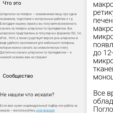
Что это
макро
ретик
Шпаргалки на телефон — незаменимая вещь при сдаче
печен
экзаменов, подготовке к контрольным работам и т.д.
Благодаря нашему сервису вы получаете возможность
макро
скачать на телефон шпаргалки по пропедевтике. Все
шпаргалки представлены в популярных форматах fb2, txt,
микро
ePub , html, а также существует версия java шпаргалки в
появл
виде удобного приложения для мобильного телефона,
которые можно скачать за символическую плату.
до 12
Достаточно скачать шпаргалки по пропедевтике — и
никакой экзамен вам не страшен!
микро
ткане
моноц
Сообщество
Все в
Не нашли что искали?
облад
Если вам нужен индивидуальный подбор или работа на
Погло
заказа — воспользуйтесь
этой формой
.