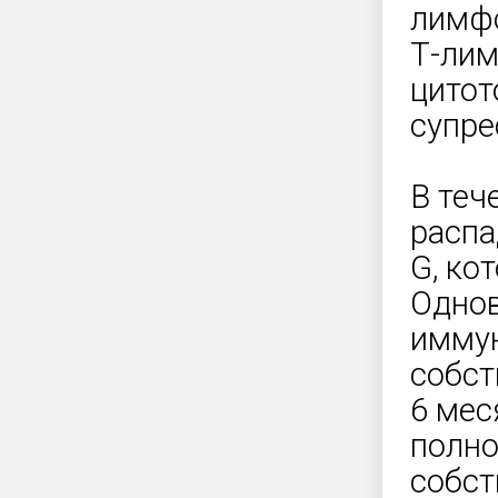
лимфо
Т-ли
цитот
супре
В теч
распа
G, ко
Однов
иммун
собст
6 мес
полно
собст