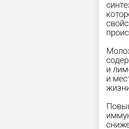
синте
котор
свойс
проис
Молоз
содер
и лим
и мес
жизни
Повыш
иммун
сниже