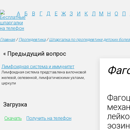
А
Б
В
Г
Д
Е
Ж
З
И
К
Л
М
Н
О
П
Главная
/
Пропедевтика
/
Шпаргалка по пропедевтике детских боле
« Предыдущий вопрос
Лимфоидная система и иммунитет
Фаг
Лимфоидная система представлена вилочковой
железой, селезенкой, лимфатическими узлами,
циркули
Фагоц
Загрузка
механ
лейко
Скачать
Получить на телефон
эозин