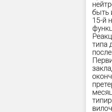
нейтр
быть 
15-й 
функц
Реакц
типа 
после
Перви
закла
оконч
прете
месяц
типир
вилоч