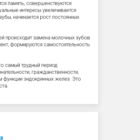
ется память, совершенствуются
уальные интересы увеличивается
зубы, начинается рост постоянных
тей происходит замена молочных зубов
лект, формируются самостоятельность
то самый трудный период
знательности, гражданственности,
м функции эндокринных желез. Это
ста.
ка