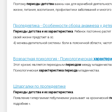
Поэтому
периоды
детства
важны как для врачебной деятельност
жизни, питания, воспитания, профилактики заболеваний и многого 
Пропедевтика - Особенности сбора анамнеза у дете
Периоды
детства
и
их
характеристика
. Ребенок постоянно расте
своей жизни предстает в ос.
4) мочевыделительной системы: боли в поясничной области, часто
Возрастная психология - Психологическая
характер
Этот кризис является переходным
периодом
между младенчеств
Психологическая
характеристика
периода
младенчества.
Шпаргалки по пропедевтике
Периоды
детства
и
их
характеристика
.
Появление гипергаммаглобулинемии указывает на хронический
п
подробнее ».