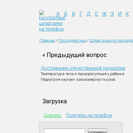
А
Б
В
Г
Д
Е
Ж
З
И
К
Главная
/
Пропедевтика
/
Шпаргалка по пропеде
« Предыдущий вопрос
Достижения отечественной педиатрии
Температура тела и терморегуляция у ребенка
Педиатрия изучает закономерности разв
Загрузка
Скачать
Получить на телефон