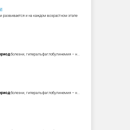
и
т и развивается и на каждом возрастном этапе
ериод
болезни, гиперальфаглобулинемия – н...
ериод
болезни, гиперальфаглобулинемия – н...