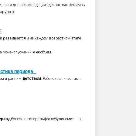
и, так и для рекомендации адекватных режимов
другого.
й
т и развивается и на каждом возрастном этапе
та мочеиспусканий
и
их
объем.
истика
периода
...
ом и ранним
детством
. Ребенок начинает акт.
ериод
болезни, гиперальфаглобулинемия – н...