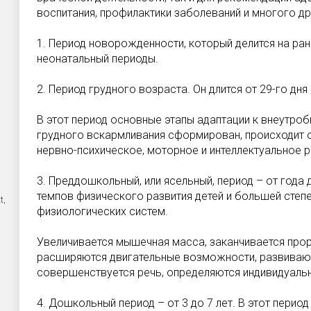
воспитания, профилактики заболеваний и многого др
1. Период новорожденности, который делится на ран
неонатальный периоды.
2. Период грудного возраста. Он длится от 29-го дня
В этот период основные этапы адаптации к внеутро
грудного вскармливания сформирован, происходит о
нервно-психическое, моторное и интеллектуальное р
3. Преддошкольный, или ясельный, период – от года 
темпов физического развития детей и большей степ
t,
физиологических систем.
Увеличивается мышечная масса, заканчивается про
расширяются двигательные возможности, развивают
совершенствуется речь, определяются индивидуальн
4. Дошкольный период – от 3 до 7 лет. В этот пери