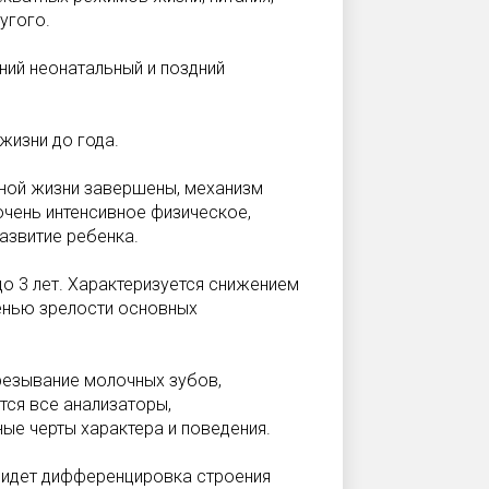
угого.
ний неонатальный и поздний
 жизни до года.
бной жизни завершены, механизм
чень интенсивное физическое,
азвитие ребенка.
до 3 лет. Характеризуется снижением
енью зрелости основных
резывание молочных зубов,
ся все анализаторы,
ые черты характера и поведения.
од идет дифференцировка строения