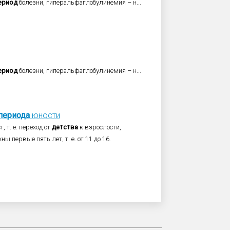
ериод
болезни, гиперальфаглобулинемия – н...
ериод
болезни, гиперальфаглобулинемия – н...
периода
юности
 т. е. переход от
детства
к взрослости,
ны первые пять лет, т. е. от 11 до 16.