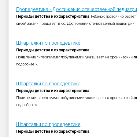
Пропедевтика - Достижения отечественной педиатри
Периоды
детства
и
их
характеристика
. Ребенок постоянно расте
своей жизни предстает в ос. Достижения отечественной педиатрии.
Шпаргалки по пропедевтике
Периоды
детства
и
их
характеристика
.
Появление гипергаммаглобулинемии указывает на хронический
п
подробнее ».
Шпаргалки по пропедевтике
Периоды
детства
и
их
характеристика
.
Появление гипергаммаглобулинемии указывает на хронический
п
подробнее ».
Шпаргалки по пропедевтике
Периоды
детства
и
их
характеристика
.