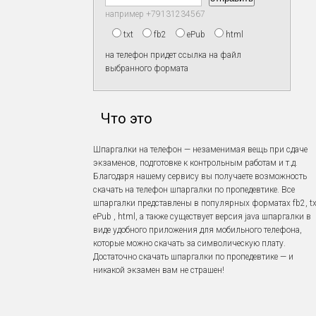
например +79131234567
txt
fb2
ePub
html
на телефон придет ссылка на файл
выбранного формата
Что это
Шпаргалки на телефон — незаменимая вещь при сдаче
экзаменов, подготовке к контрольным работам и т.д.
Благодаря нашему сервису вы получаете возможность
скачать на телефон шпаргалки по пропедевтике. Все
шпаргалки представлены в популярных форматах fb2, tx
ePub , html, а также существует версия java шпаргалки в
виде удобного приложения для мобильного телефона,
которые можно скачать за символическую плату.
Достаточно скачать шпаргалки по пропедевтике — и
никакой экзамен вам не страшен!