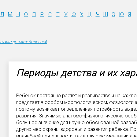
Л
М
Н
О
П
Р
С
Т
У
Ф
Х
Ц
Ч
Ш
Э
Ю
Я
втике детских болезней
Периоды детства и их хар
Ребенок постоянно растет и развивается и на кажд
предстает в особом морфологическом, физиологиче
поэтому возникает определенная потребность выдели
развития. Значимые анатомо-физиологические осо
большое значение для научно обоснованной разраб
других мер охраны здоровья и развития ребенка. П
врачебной деятельности, так и для рекомендации ад