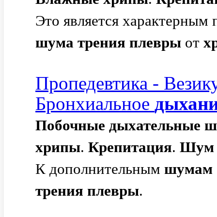
Это является характерным
шума
трения
плевры
от
х
Пропедевтика - Везик
Бронхиальное
дыхани
Побочные
дыхательные
ш
хрипы
.
Крепитация
.
Шум
К дополнительным
шумам
трения
плевры
.