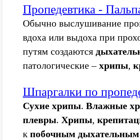
Пропедевтика - Пальп
Обычно выслушивание прои
вдоха или выдоха при прох
путям создаются
дыхатель
патологические –
хрипы
,
к
Шпаргалки по пропед
Сухие
хрипы
.
Влажные
х
плевры
.
Хрипы
,
крепитац
к
побочным
дыхательным