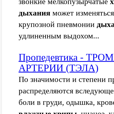
звонкие мелкопузырчатые
дыхания
может изменяться
крупозной пневмонии
дых
удлиненным выдохом...
Пропедевтика - Т
АРТЕРИИ (ТЭЛА)
По значимости и степени 
распределяются вследующей
боли в груди, одышка, кро
влажные
хрипы
, цианоз, 