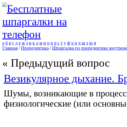
а
б
в
г
д
е
ж
з
и
к
л
м
н
о
п
р
с
т
у
ф
х
ц
ч
ш
э
ю
я
Главная
/
Пропедевтика
/
Шпаргалка по пропедевтике внутренн
« Предыдущий вопрос
Везикулярное дыхание. Б
Шумы, возникающие в процессе
физиологические (или основные