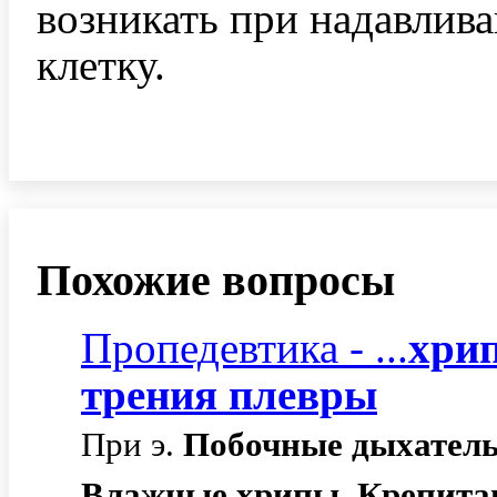
возникать при надавлив
клетку.
Похожие вопросы
Пропедевтика - ...
хри
трения
плевры
При э.
Побочные
дыхател
Влажные
хрипы
.
Крепита