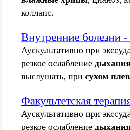
коллапс.
Внутренние болезни 
Аускультативно при экссу
резкое ослабление
дыхани
выслушать, при
сухом
плев
Факультетская терапи
Аускультативно при экссу
резкое ослабление
дыхани