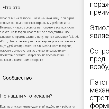
пораж
Что это
преим
Шпаргалки на телефон — незаменимая вещь при сдаче
экзаменов, подготовке к контрольным работам и т.д.
Этиол
Благодаря нашему сервису вы получаете возможность
скачать на телефон шпаргалки по пропедевтике. Все
являе
шпаргалки представлены в популярных форматах fb2, txt,
ePub , html, а также существует версия java шпаргалки в
виде удобного приложения для мобильного телефона,
Остро
которые можно скачать за символическую плату.
Достаточно скачать шпаргалки по пропедевтике — и
предш
никакой экзамен вам не страшен!
возбу
Сообщество
Патог
механ
Не нашли что искали?
стреп
форми
Если вам нужен индивидуальный подбор или работа на