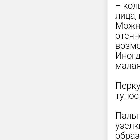
– кол
лица,
Можно
отечн
возмо
Иногд
малая
Перку
тупос
Пальп
узелк
образ