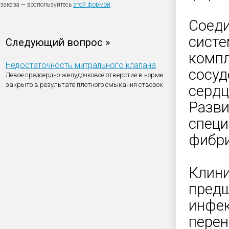
заказа — воспользуйтесь
этой формой
.
Соеди
систе
Следующий вопрос »
компл
Недостаточность митрального клапана
сосуд
Левое предсердно-желудочковое отверстие в норме
закрыто в результате плотного смыкания створок
сердц
Разви
специ
фибри
Клини
предш
инфек
перен