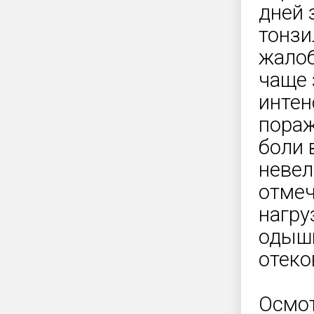
дней 
тонзи
жалоб
чаще 
интен
пораж
боли 
невел
отмеч
нагру
одышк
отеко
Осмот