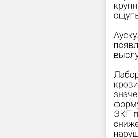
крупн
ощупь
Ауску
появл
выслу
Лабор
крови
значе
форму
ЭКГ-
сниже
наруш