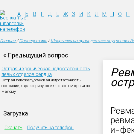
А
Б
В
Г
Д
Е
Ж
З
И
К
Л
М
Н
О
П
Главная
/
Пропедевтика
/
Шпаргалка по пропедевтике внутренних б
« Предыдущий вопрос
Острая и хроническая недостаточность
Ревм
левых отделов сердца
ост
Острая левожелудочковая недостаточность –
состояние, характеризующееся застоем крови по
малому
Ревма
Загрузка
ревма
Скачать
Получить на телефон
инфек