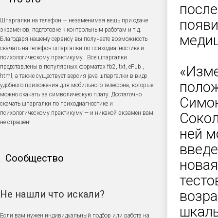
после
появи
Шпаргалки на телефон — незаменимая вещь при сдаче
экзаменов, подготовке к контрольным работам и т.д.
медиц
Благодаря нашему сервису вы получаете возможность
скачать на телефон шпаргалки по психодиагностике и
психологическому практикуму . Все шпаргалки
представлены в популярных форматах fb2, txt, ePub ,
«Изме
html, а также существует версия java шпаргалки в виде
полож
удобного приложения для мобильного телефона, которые
можно скачать за символическую плату. Достаточно
Симон
скачать шпаргалки по психодиагностике и
психологическому практикуму — и никакой экзамен вам
Сокол
не страшен!
ней м
введе
Сообщество
новая
тесто
возра
Не нашли что искали?
шкалы
Если вам нужен индивидуальный подбор или работа на