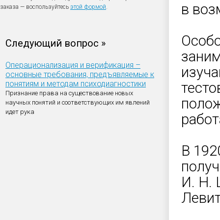
в воз
заказа — воспользуйтесь
этой формой
.
Особо
Следующий вопрос »
заним
Операционализация и верификация –
изуча
основные требования, предъявляемые к
понятиям и методам психодиагностики
тесто
Признание права на существование новых
полож
научных понятий и соответствующих им явлений
идет рука
работ
В 192
получ
И. Н.
Левит