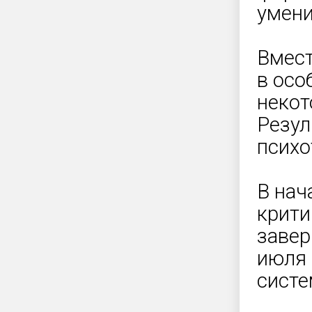
умени
Вмест
в осо
некот
Резул
психо
В нач
крити
завер
июля 
систе