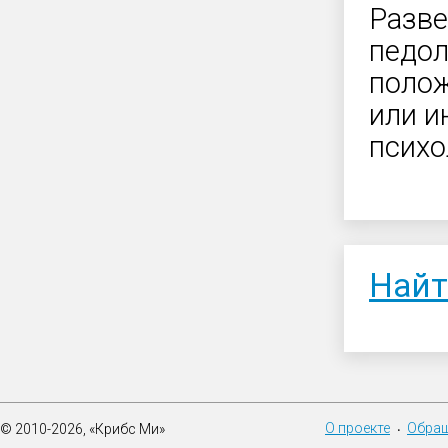
Разве
педол
полож
или и
психо
Найт
О проекте
Обращ
© 2010-2026, «Крибс Ми»
•