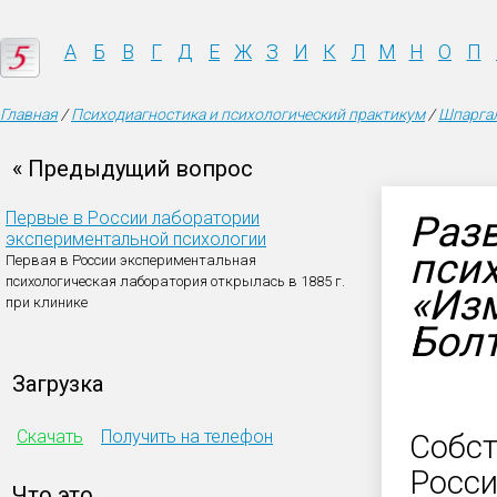
А
Б
В
Г
Д
Е
Ж
З
И
К
Л
М
Н
О
П
Главная
/
Психодиагностика и психологический практикум
/
Шпаргал
« Предыдущий вопрос
Первые в России лаборатории
Разв
экспериментальной психологии
псих
Первая в России экспериментальная
психологическая лаборатория открылась в 1885 г.
«Изм
при клинике
Бол
Загрузка
Скачать
Получить на телефон
Собст
Росси
Что это