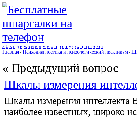
а
б
в
г
д
е
ж
з
и
к
л
м
н
о
п
р
с
т
у
ф
х
ц
ч
ш
э
ю
я
Главная
/
Психодиагностика и психологический практикум
/
Шп
« Предыдущий вопрос
Шкалы измерения интелле
Шкалы измерения интеллекта
наиболее известных, широко ис