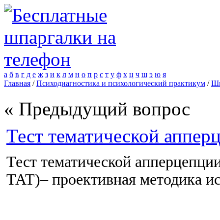
а
б
в
г
д
е
ж
з
и
к
л
м
н
о
п
р
с
т
у
ф
х
ц
ч
ш
э
ю
я
Главная
/
Психодиагностика и психологический практикум
/
Шп
« Предыдущий вопрос
Тест тематической аппер
Тест тематической апперцепции 
ТАТ)– проективная методика и