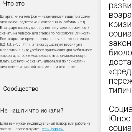
Что это
разви
возра
Шпаргалки на телефон — незаменимая вещь при сдаче
кризи
экзаменов, подготовке к контрольным работам и т.д.
Благодаря нашему сервису вы получаете возможность
социа
скачать на телефон шпаргалки по психологии личности.
Все шпаргалки представлены в популярных форматах
закон
fb2, txt, ePub , html, а также существует версия java
биоло
шпаргалки в виде удобного приложения для мобильного
телефона, которые можно скачать за символическую
доста
плату. Достаточно скачать шпаргалки по психологии
личности — и никакой экзамен вам не страшен!
«сред
переж
Сообщество
типич
Социа
Не нашли что искали?
Юност
Если вам нужен индивидуальный подбор или работа на
социа
заказа — воспользуйтесь
этой формой
.