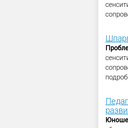
сенсит
сопров
Шпарг
Пробл
сенсит
сопров
подроб
Педаг
разви
Юноше