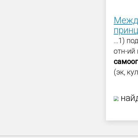
Между
принц
...1) 
отн-ий
самоо
(эк, кул
найд