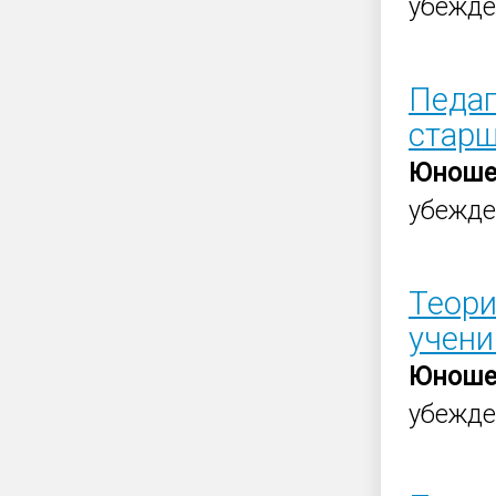
убежде
Педаг
старш
Юноше
убежде
Теори
учени
Юноше
убежде