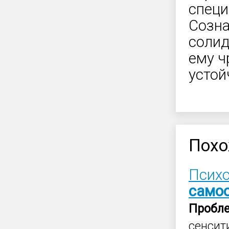
специ
Созна
солид
ему ч
устой
Похо
Психо
само
Пробл
сенсит