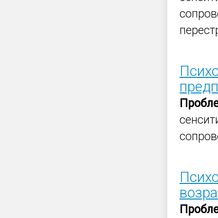
сопров
перестр
Психо
предп
Пробл
сенсит
сопров
Психо
возра
Пробл