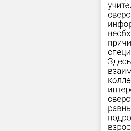
учите
сверс
инфор
необх
причи
специ
Здесь
взаим
колле
интер
сверс
равны
подро
взрос