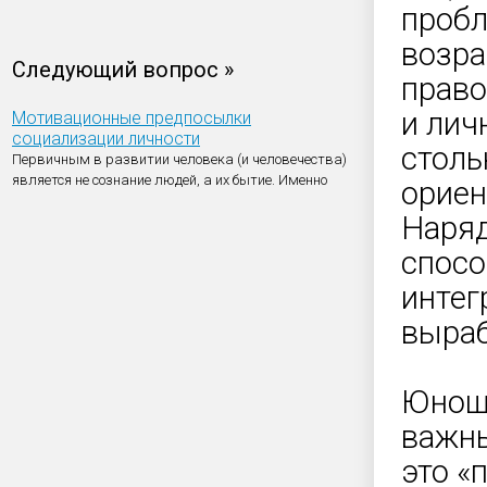
пробл
возра
Следующий вопрос »
право
и лич
Мотивационные предпосылки
социализации личности
столь
Первичным в развитии человека (и человечества)
является не сознание людей, а их бытие. Именно
ориен
Наряд
спосо
интег
выраб
Юноше
важны
это «