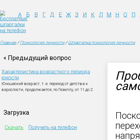
А
Б
В
Г
Д
Е
Ж
З
И
К
Л
М
Н
О
П
Главная
/
Психология личности
/
Шпаргалка психология личности
« Предыдущий вопрос
Характеристика возрастного периода
Про
юности
сам
Юношеский возраст, т. е. переход от детства к
взрослости, продолжается, по Гезеллу, от 11 до 2
Загрузка
Поско
перех
Скачать
Получить на телефон
напря