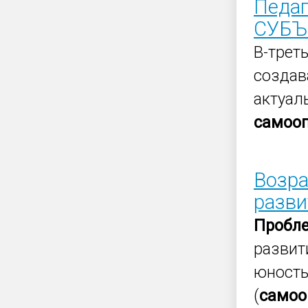
Педаг
СУБЪЕ
В-трет
создав
актуал
самоо
Возра
разви
Пробл
развит
юность
(
самоо