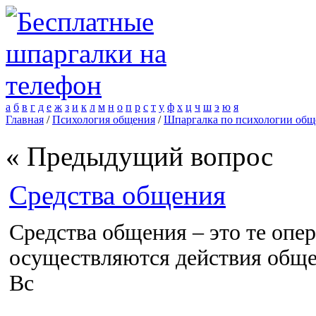
а
б
в
г
д
е
ж
з
и
к
л
м
н
о
п
р
с
т
у
ф
х
ц
ч
ш
э
ю
я
Главная
/
Психология общения
/
Шпаргалка по психологии общ
« Предыдущий вопрос
Средства общения
Средства общения – это те опе
осуществляются действия обще
Вс