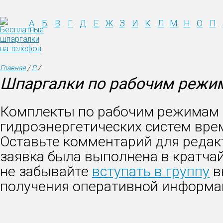
А
Б
В
Г
Д
Е
Ж
З
И
К
Л
М
Н
О
П
Главная
/
Р
/
Шпаргалки по рабочим режим
Комплекты по рабочим режимам
гидроэнергетических систем вре
Оставьте комментарий для редак
заявка была выполнена в кратча
не забывайте
вступать в группу
в
получения оперативной информа