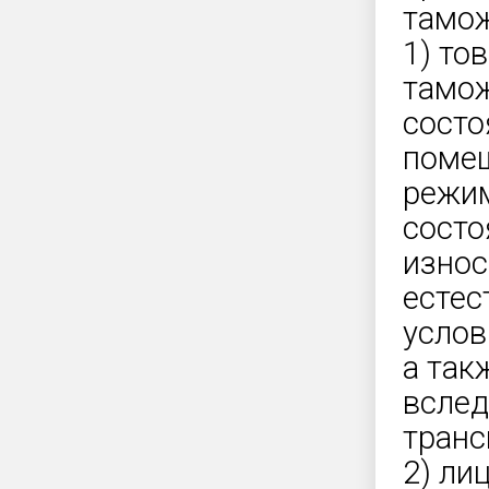
тамож
1) то
тамож
состо
поме
режим
состо
износ
естес
услов
а так
вслед
транс
2) ли