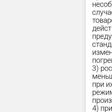
несоб
случа
товар
дейст
преду
станд
измен
погре
3) ро
меньш
при и
режим
произ
4) пр