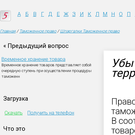
А
Б
В
Г
Д
Е
Ж
З
И
К
Л
М
Н
О
П
Главная
/
Таможенное право
/
Шпаргалки Таможенное право
« Предыдущий вопрос
Временное хранение товара
Убы
Временное хранение товаров представляет собой
тер
очередную ступень при осуществлении процедуры
таможенн
Загрузка
Право
тамож
Скачать
Получить на телефон
В соо
Что это
товар