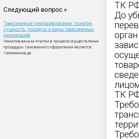
ТК РФ
Следующий вопрос »
До уб
перев
Таможенное декларирование: понятие,
сущность, порядок и виды таможенных
орган
деклараций
Немаловажным этапом в процессе осуществления
завис
процедуры таможенного оформления является
осуще
таможенное де
товар
сведе
лицом
ТК РФ
Требо
транс
терри
Требо