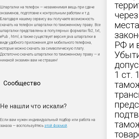
терри
Шпаргалки на телефон — незаменимая вещь при сдаче
через
экзаменов, подготовке к контрольным работам и т.д.
Благодаря нашему сервису вы получаете возможность
места
скачать на телефон шпаргалки по таможенному праву. Все
шпаргалки представлены в популярных форматах fb2, txt,
закон
ePub , html, а также существует версия java шпаргалки в
РФ и 
виде удобного приложения для мобильного телефона,
которые можно скачать за символическую плату.
Убыти
Достаточно скачать шпаргалки по таможенному праву — и
никакой экзамен вам не страшен!
допус
1 ст.
Сообщество
тамож
транс
предс
Не нашли что искали?
подт
Если вам нужен индивидуальный подбор или работа на
тамо
заказа — воспользуйтесь
этой формой
.
товар