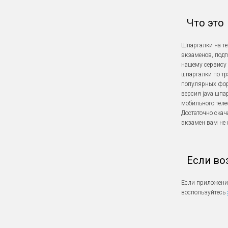
Что это
Шпаргалки на т
экзаменов, подг
нашему сервису 
шпаргалки по тр
популярных форма
версия java шпа
мобильного теле
Достаточно скач
экзамен вам не 
Если во
Если приложение
воспользуйтесь