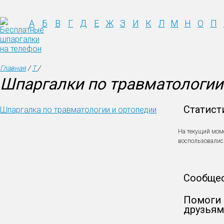
А
Б
В
Г
Д
Е
Ж
З
И
К
Л
М
Н
О
П
Главная
/
Т
/
Шпаргалки по травматологии
Статист
Шпаргалка по травматологии и ортопедии
На текущий мом
воспользовали
Сообще
Помоги 
друзьям