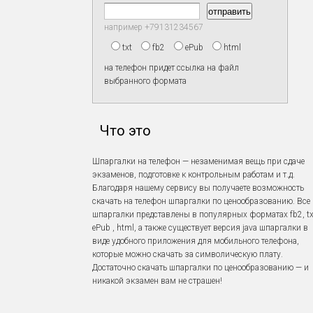
например +79131234567
txt
fb2
ePub
html
на телефон придет ссылка на файл
выбранного формата
Что это
Шпаргалки на телефон — незаменимая вещь при сдаче
экзаменов, подготовке к контрольным работам и т.д.
Благодаря нашему сервису вы получаете возможность
скачать на телефон шпаргалки по ценообразованию. Все
шпаргалки представлены в популярных форматах fb2, tx
ePub , html, а также существует версия java шпаргалки в
виде удобного приложения для мобильного телефона,
которые можно скачать за символическую плату.
Достаточно скачать шпаргалки по ценообразованию — и
никакой экзамен вам не страшен!