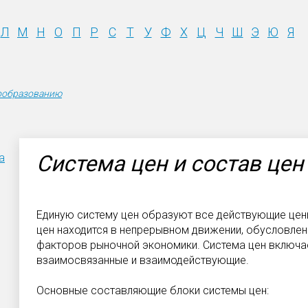
Л
М
Н
О
П
Р
С
Т
У
Ф
Х
Ц
Ч
Ш
Э
Ю
Я
ообразованию
Система цен и состав цен
а
Единую систему цен образуют все действующие цен
цен находится в непрерывном движении, обусловл
факторов рыночной экономики. Система цен включае
взаимосвязанные и взаимодействующие.
Основные составляющие блоки системы цен: