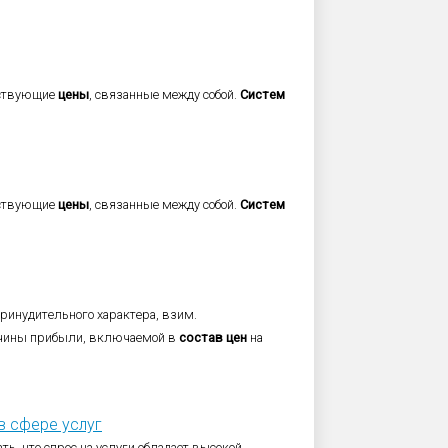
йствующие
цены
, связанные между собой.
Систем
йствующие
цены
, связанные между собой.
Систем
принудительного характера, взим.
ичины прибыли, включаемой в
состав
цен
на
в сфере услуг
ть, что спрос на услуги обладает высокой