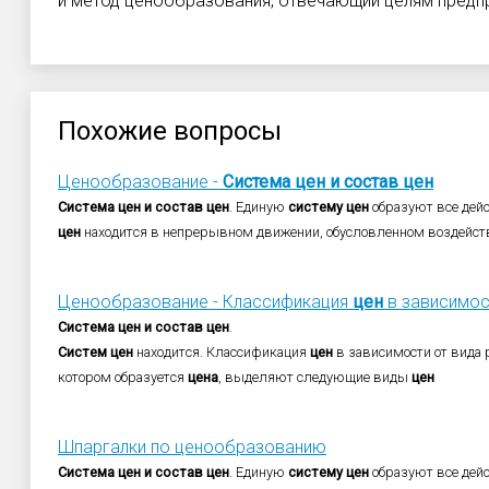
и метод ценообразования, отвечающий целям предпр
Похожие вопросы
Ценообразование -
Система
цен
и
состав
цен
Система
цен
и
состав
цен
. Единую
систему
цен
образуют все де
цен
находится в непрерывном движении, обусловленном воздейст
Ценообразование - Классификация
цен
в зависимос
Система
цен
и
состав
цен
.
Систем
цен
находится. Классификация
цен
в зависимости от вида 
котором образуется
цена
, выделяют следующие виды
цен
Шпаргалки по ценообразованию
Система
цен
и
состав
цен
. Единую
систему
цен
образуют все де