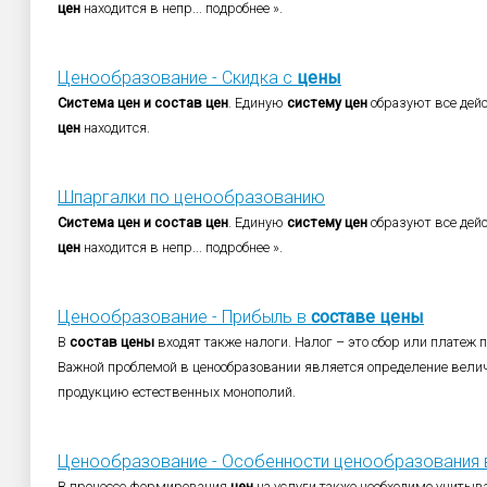
цен
находится в непр... подробнее ».
Ценообразование - Скидка с
цены
Система
цен
и
состав
цен
. Единую
систему
цен
образуют все де
цен
находится.
Шпаргалки по ценообразованию
Система
цен
и
состав
цен
. Единую
систему
цен
образуют все де
цен
находится в непр... подробнее ».
Ценообразование - Прибыль в
составе
цены
В
состав
цены
входят также налоги. Налог – это сбор или платеж 
Важной проблемой в ценообразовании является определение вел
продукцию естественных монополий.
Ценообразование - Особенности ценообразования 
В процессе формирования
цен
на услуги также необходимо учитыва