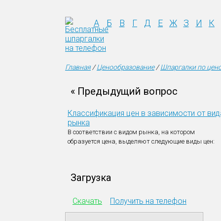
А
Б
В
Г
Д
Е
Ж
З
И
К
Главная
/
Ценообразование
/
Шпаргалки по цен
« Предыдущий вопрос
Классификация цен в зависимости от вид
рынка
В соответствии с видом рынка, на котором
образуется цена, выделяют следующие виды цен:
Загрузка
Скачать
Получить на телефон