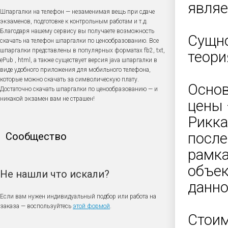
являе
Шпаргалки на телефон — незаменимая вещь при сдаче
экзаменов, подготовке к контрольным работам и т.д.
Благодаря нашему сервису вы получаете возможность
Сущно
скачать на телефон шпаргалки по ценообразованию. Все
шпаргалки представлены в популярных форматах fb2, txt,
теори
ePub , html, а также существует версия java шпаргалки в
виде удобного приложения для мобильного телефона,
которые можно скачать за символическую плату.
Основ
Достаточно скачать шпаргалки по ценообразованию — и
никакой экзамен вам не страшен!
цены 
Рикка
после
Сообщество
рамка
объек
Не нашли что искали?
данно
Если вам нужен индивидуальный подбор или работа на
заказа — воспользуйтесь
этой формой
.
Стоим