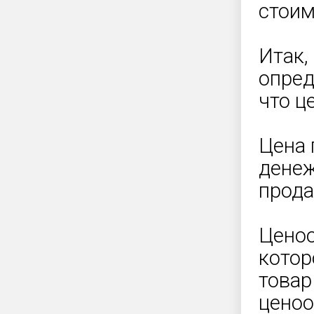
стоим
Итак,
опред
что ц
Цена 
денеж
прода
Ценоо
котор
товар
ценоо