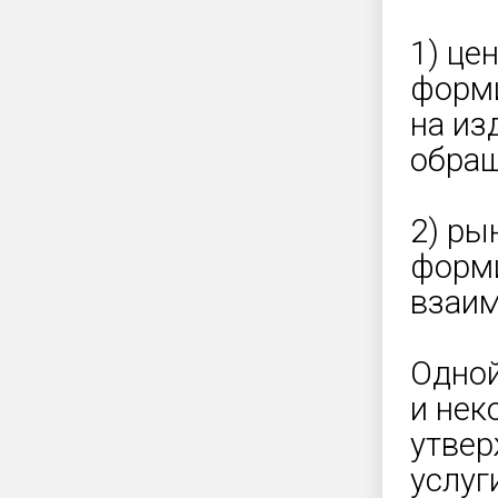
1) це
форми
на из
обращ
2) ры
форми
взаим
Одной
и нек
утвер
услуг