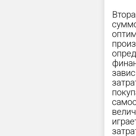
Втора
суммо
оптим
произ
опред
финан
завис
затра
покуп
самос
велич
играе
затра