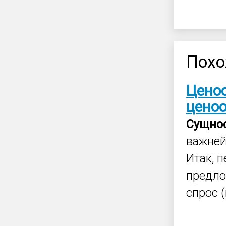
Похо
Цено
цено
Сущно
важней
Итак, 
предло
спрос 