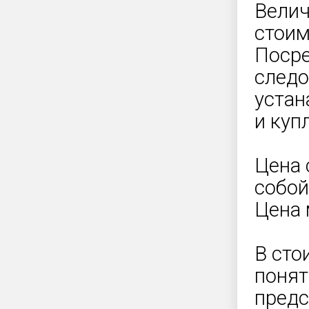
Велич
стоим
Посре
следо
устан
и куп
Цена 
собой
Цена 
В сто
понят
предс