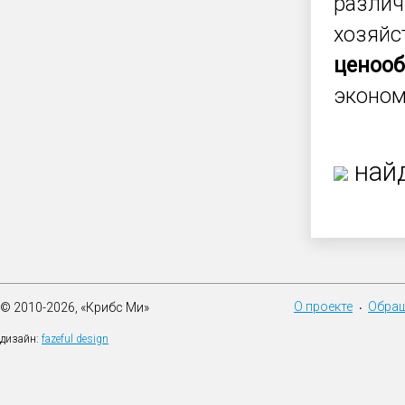
различ
хозяйс
ценоо
эконом
найд
О проекте
Обращ
© 2010-2026, «Крибс Ми»
•
дизайн:
fazeful design