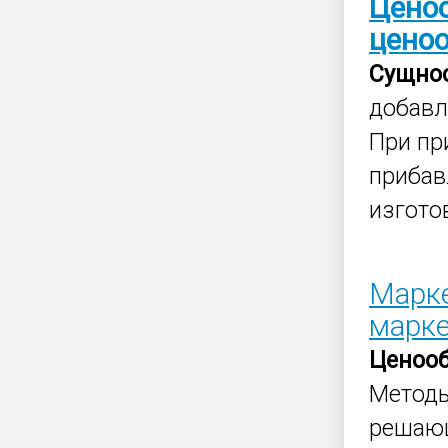
Цено
цено
Сущно
добавл
При пр
прибав
изгото
Марке
марке
Ценоо
Метод
решающ