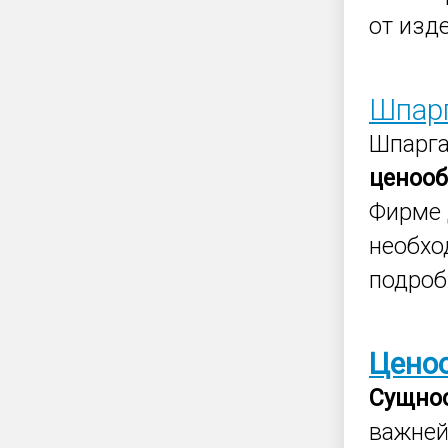
от изд
Шпар
Шпарга
ценооб
Фирме 
необхо
подроб
Цено
Сущно
важней