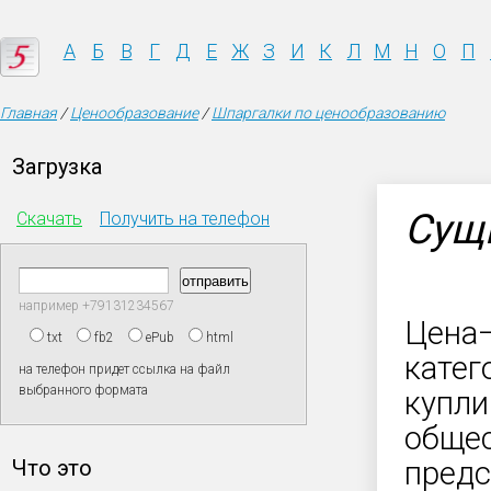
А
Б
В
Г
Д
Е
Ж
З
И
К
Л
М
Н
О
П
Главная
/
Ценообразование
/
Шпаргалки по ценообразованию
Загрузка
Сущ
Скачать
Получить на телефон
например +79131234567
Цена–
txt
fb2
ePub
html
катег
на телефон придет ссылка на файл
выбранного формата
купли
общес
Что это
предс