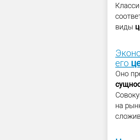
Класс
соотве
виды
ц
Эконо
его
ц
Оно пр
сущно
Совоку
на рын
сложи