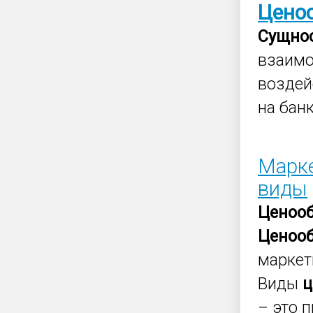
Цено
Сущно
взаим
воздей
на бан
Марке
виды
Ценоо
Ценоо
маркет
Виды
ц
– это 