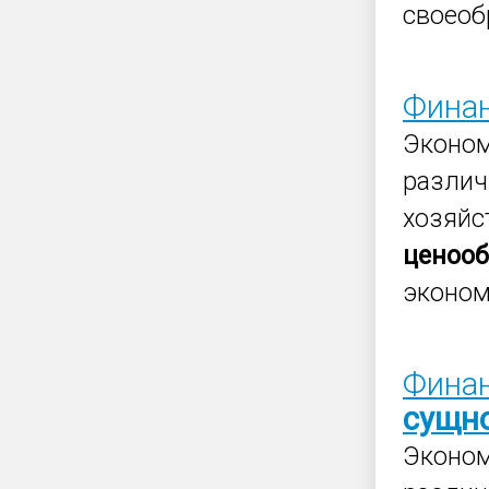
своеоб
Фина
Эконо
различ
хозяйс
ценоо
эконом
Финан
сущн
Эконо