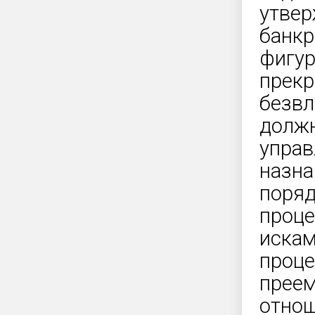
утвер
банкр
фигур
прекр
безвл
должн
управ
назна
поряд
проце
искам
проце
преем
отнош