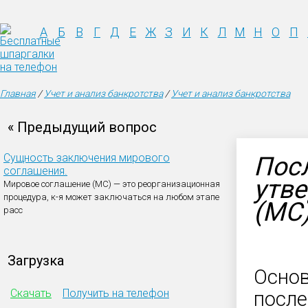
А
Б
В
Г
Д
Е
Ж
З
И
К
Л
М
Н
О
П
Главная
/
Учет и анализ банкротства
/
Учет и анализ банкротства
« Предыдущий вопрос
Сущность заключения мирового
Посл
соглашения.
утв
Мировое соглашение (МС) — это реорганизационная
процедура, к-я может заключаться на любом этапе
(МС)
расс
Загрузка
Осно
Скачать
Получить на телефон
после