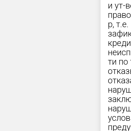
и ут-
право
р, т.
зафик
креди
неисп
ти по
отказ
отказ
наруш
закл
наруш
услов
преду