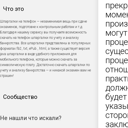
прекр
Что это
момен
произ
Шпаргалки на телефон — незаменимая вещь при сдаче
экзаменов, подготовке к контрольным работам и т.д.
могут
Благодаря нашему сервису вы получаете возможность
скачать на телефон шпаргалки по учету и анализу
проце
банкротства. Все шпаргалки представлены в популярных
сущес
форматах fb2, txt, ePub , html, а также существует версия
java шпаргалки в виде удобного приложения для
проце
мобильного телефона, которые можно скачать за
символическую плату. Достаточно скачать шпаргалки по
отнош
учету и анализу банкротства — и никакой экзамен вам не
страшен!
практ
должн
будет
Сообщество
указы
сторо
Не нашли что искали?
закл