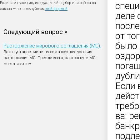
Если вам нужен индивидуальный подбор или работа на
специ
заказа — воспользуйтесь
этой формой
.
деле 
после
Следующий вопрос »
от то
было 
Расторжение мирового соглашения (МС).
Закон устанавливает весьма жесткие условия
оздор
расторжения МС. Прежде всего, расторгнуть МС
погаш
может исклю¬
дубли
Если 
дейст
требо
ва: р
банкр
подле