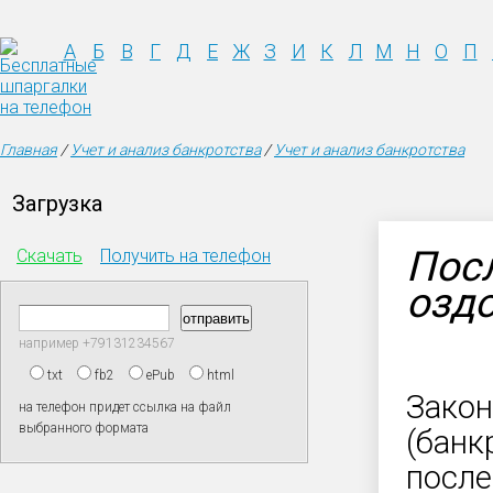
А
Б
В
Г
Д
Е
Ж
З
И
К
Л
М
Н
О
П
Главная
/
Учет и анализ банкротства
/
Учет и анализ банкротства
Загрузка
Пос
Скачать
Получить на телефон
оздо
например +79131234567
txt
fb2
ePub
html
Закон
на телефон придет ссылка на файл
выбранного формата
(банк
после