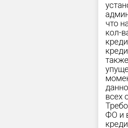
устан
админ
что н
кол-в
креди
креди
также
упуще
момен
данно
всех 
Требо
ФО и 
креди