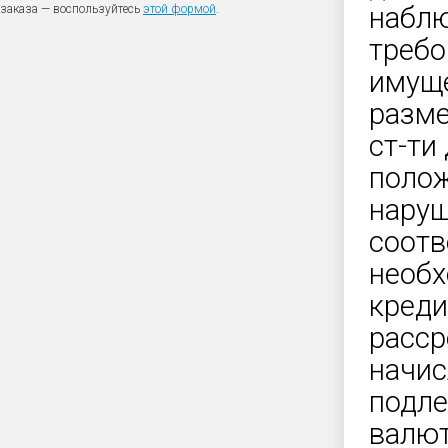
наблю
заказа — воспользуйтесь
этой формой
.
требо
имуще
разме
ст-ти
полож
наруш
соотв
необх
креди
расср
начис
подле
валют