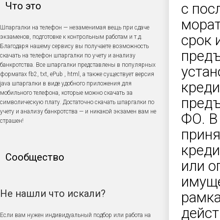
Что это
с пос
морат
Шпаргалки на телефон — незаменимая вещь при сдаче
срок 
экзаменов, подготовке к контрольным работам и т.д.
Благодаря нашему сервису вы получаете возможность
предъ
скачать на телефон шпаргалки по учету и анализу
банкротства. Все шпаргалки представлены в популярных
устан
форматах fb2, txt, ePub , html, а также существует версия
креди
java шпаргалки в виде удобного приложения для
мобильного телефона, которые можно скачать за
предъ
символическую плату. Достаточно скачать шпаргалки по
учету и анализу банкротства — и никакой экзамен вам не
ФО. В
страшен!
приня
креди
Сообщество
или о
имуще
Не нашли что искали?
рамка
дейст
Если вам нужен индивидуальный подбор или работа на