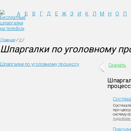
А
Б
В
Г
Д
Е
Ж
З
И
К
Л
М
Н
О
П
Главная
/
У
/
Шпаргалки по уголовному пр
Шпаргалки по уголовному процессу
Скачать
Шпаргал
процесс
Состяза
Состязате
про¬цессу
систему осн
подробнее
Подсуд