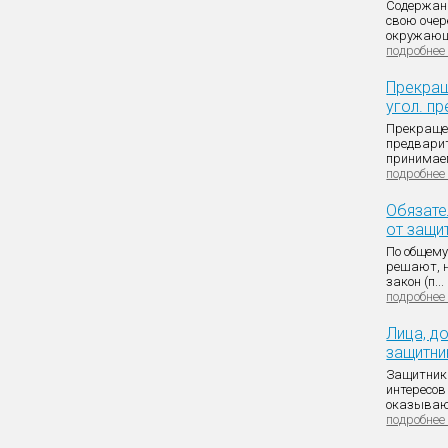
Содержани
свою очер
окружающе
подробнее
Прекращ
угол. п
Прекращен
предварит
принимаемо
подробнее
Обязате
от защи
По общему
решают, н
закон (п...
подробнее
Лица, д
защитни
Защитник 
интересов
оказывающ
подробнее