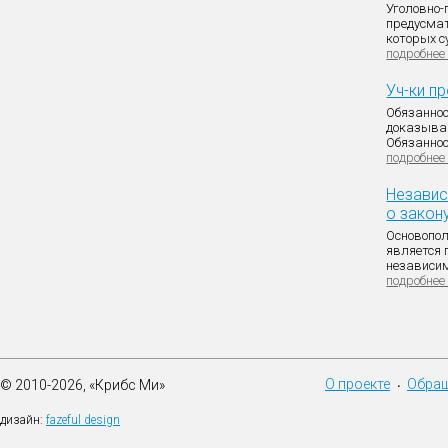
Уголовно-
предусмат
которых су
подробнее
Уч-ки п
Обязаннос
доказыван
Обязаннос
подробнее
Независ
о закон
Основопо
является 
независим
подробнее
О проекте
Обращ
© 2010-2026, «Крибс Ми»
•
дизайн:
fazeful design