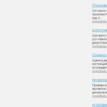
Относим
Согласно ч
признаютс
суд, п...
подробнее
допусти
Соответст
уго¬ловн
допустимос
подробнее
Оценка 
Оценка до
состоящий
по определ
подробнее
проверк
Проверка 
является 
доказыван
подробнее
уголовн