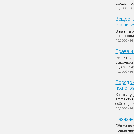
вреда, при
подробнее
Веществ
Различи
В зав-ти о
я, относим
подробнее
Права и
Защитник—
зако¬ном 
подозрева
подробнее
Порядок
под стр
Конституц
эффективн
соблюдения
подробнее
Назначе
Общеизвест
приме¬нен