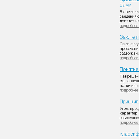
вами
В зависим
сведений 
делятся на
подробнее
Закл-е 
Закл-е по
пресечени
содержани
подробнее
Понятие
Разрешени
выполнени
наличия ил
подробнее
Принцип
Угол. про
характер.
совокупнос
подробнее
классиф