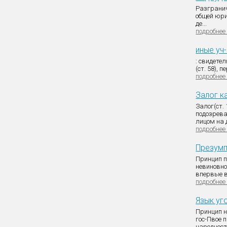
Разгранич
общей юри
де...
подробнее
иные уч-
: свидетел
(ст. 58), п
подробнее
Залог к
Залог(ст.
подозрев
лицом на 
подробнее
Презумп
Принцип п
невиновно
впервые в
подробнее
Язык уг
Принцип н
гос-Пвое 
народносте