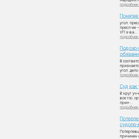
подробнее
Понятие 
угол. прес
пресл-ие 
УП з-ва...
подробнее
Подозр-ы
обязанн
В соответ
признаетс
угол. дело .
подробнее
Суд как 
В круг уч
все гос. о
прин-...
подробнее
Потерпе
судопр-
Потерпевш
причинен 