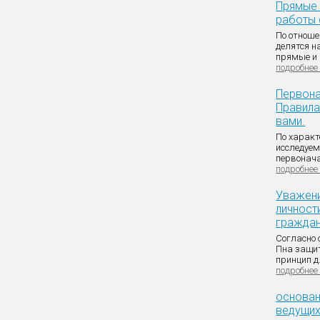
Прямые 
работы 
По отноше
делятся н
прямые и .
подробнее
Первона
Правила
вами.
По характ
исследуем
первонача
подробнее
Уважени
личност
граждан
Согласно 
Пна защит
принцип д.
подробнее
основан
ведущих