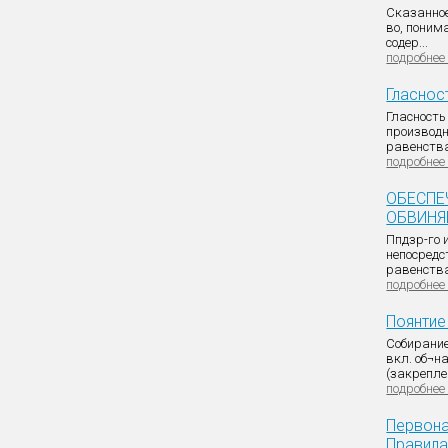
Сказанное
во, поним
содер...
подробнее
Гласнос
Гласность 
производн
равенства 
подробнее
ОБЕСПЕ
ОБВИНЯ
Ппдзр-го 
непосредс
равенства
подробнее
Поянтие
Собирание
вкл. об¬н
(закреплен
подробнее
Первона
Правила