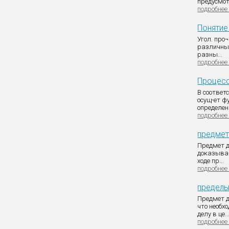
предусмот
подробнее
Понятие
Угол. про
различны 
разны...
подробнее
Процесс
В соответ
осущ-ет ф
определенн
подробнее
предмет
Предмет д
доказыван
ходе пр...
подробнее
пределы
Предмет 
что необх
делу в це..
подробнее