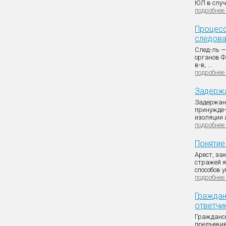
ЮЛ в случ 
подробнее
Процес
следова
След-ль —
органов Ф
в-в, ...
подробнее
Задержа
Задержани
принужде¬
изоляции л
подробнее
Понятие
Арест, за
стражей я
способов у
подробнее
Граждан
ответчи
Гражданск
предъявив