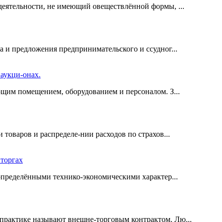
деятельности, не имеющий овеществлённой формы, ...
а и предложения предпринимательского и ссудног...
аукци-онах.
ющим помещением, оборудованием и персоналом. З...
 товаров и распределе-нии расходов по страхов...
торгах
 определёнными технико-экономическими характер...
практике называют внешне-торговым контрактом. Лю...