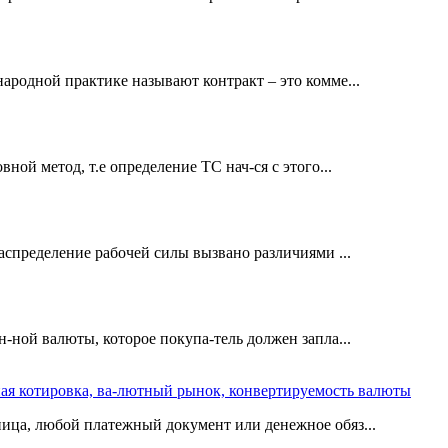
родной практике называют контракт – это комме...
ной метод, т.е определение ТС нач-ся с этого...
аспределение рабочей силы вызвано различиями ...
-ной валюты, которое покупа-тель должен запла...
ная котировка, ва-лютный рынок, конвертируемость валюты
ица, любой платежный документ или денежное обяз...