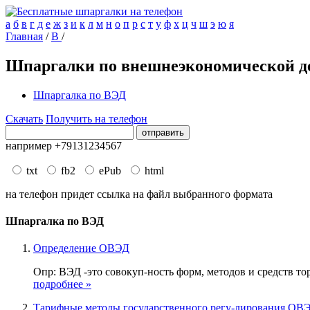
а
б
в
г
д
е
ж
з
и
к
л
м
н
о
п
р
с
т
у
ф
х
ц
ч
ш
э
ю
я
Главная
/
В
/
Шпаргалки по внешнеэкономической д
Шпаргалка по ВЭД
Скачать
Получить на телефон
например +79131234567
txt
fb2
ePub
html
на телефон придет ссылка на файл выбранного формата
Шпаргалка по ВЭД
Определение ОВЭД
Опр: ВЭД -это совокуп-ность форм, методов и средств тор
подробнее »
Тарифные методы государственного регу-лирования ОВ