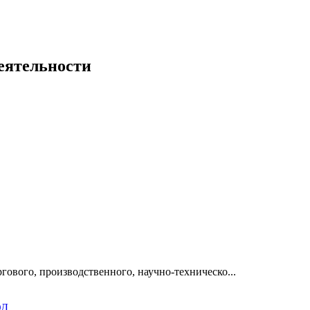
еятельности
гового, производственного, научно-техническо...
ЭД