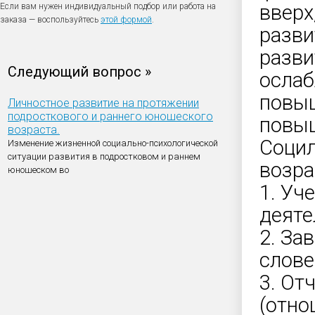
вверх
Если вам нужен индивидуальный подбор или работа на
заказа — воспользуйтесь
этой формой
.
разви
разви
Следующий вопрос »
ослаб
повыш
Личностное развитие на протяжении
подросткового и раннего юношеского
повыш
возраста.
Социл
Изменение жизненной социально-психологической
ситуации развития в подростковом и раннем
возра
юношеском во
1. Уч
деяте
2. За
слове
3. От
(отно