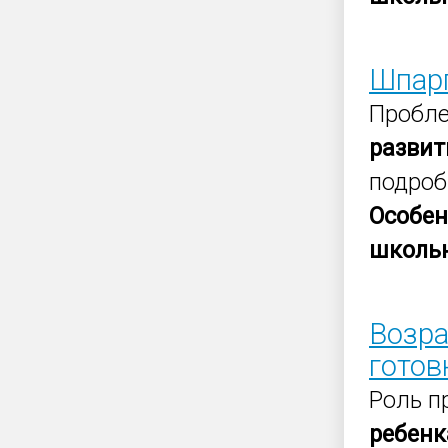
Шпарг
Пробле
развит
подроб
Особен
школь
Возра
готов
Роль п
ребенк