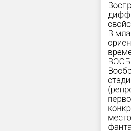
Воспр
диффе
свойс
В мла
ориен
време
ВООБ
Вообр
стади
(репр
перво
конкр
место
фанта