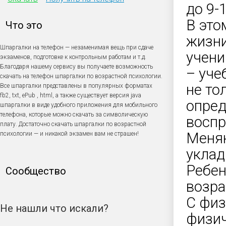
до 9-1
В это
Что это
жизни
Шпаргалки на телефон — незаменимая вещь при сдаче
учени
экзаменов, подготовке к контрольным работам и т.д.
Благодаря нашему сервису вы получаете возможность
– уче
скачать на телефон шпаргалки по возрастной психологии.
не то
Все шпаргалки представлены в популярных форматах
fb2, txt, ePub , html, а также существует версия java
опред
шпаргалки в виде удобного приложения для мобильного
телефона, которые можно скачать за символическую
воспр
плату. Достаточно скачать шпаргалки по возрастной
Меняю
психологии — и никакой экзамен вам не страшен!
уклад
Ребен
Сообщество
возра
С физ
Не нашли что искали?
физич