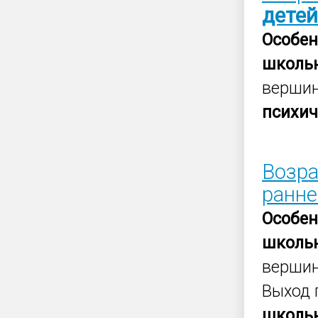
детей
Особен
школь
вершин
психич
Возра
ранн
Особен
школь
вершин
Выход 
школь