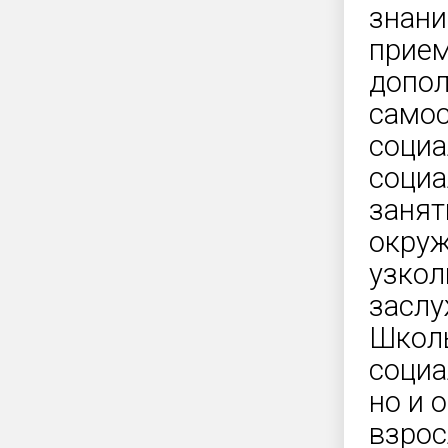
знани
прием
допол
самос
социа
социа
занят
окруж
узкол
заслу
Школь
социа
но и 
взрос