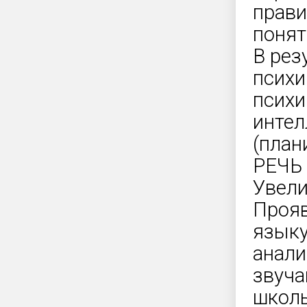
прави
понят
В рез
психи
психи
интел
(план
РЕЧЬ
Увели
Прояв
языку
анали
звуча
школь