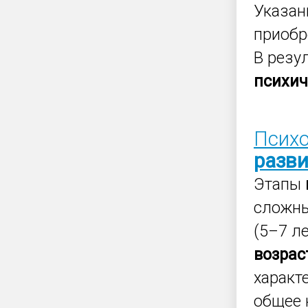
Указан
приоб
В резу
психич
Психо
разв
Этапы
сложны
(5–7 ле
возрас
характ
общее 