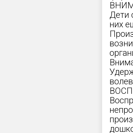
ВНИ
Дети 
них е
Произ
возни
орган
Внима
Удерж
волев
ВОСП
Воспр
непро
произ
дошко