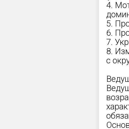
4. Мо
доми
5. Пр
6. Пр
7. Ук
8. Из
с ок
Ведущ
Ведущ
возра
харак
обяза
Основ