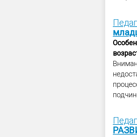
Педаг
млад
Особен
возрас
Внима
недост
процес
подчин
Педаг
РАЗВ