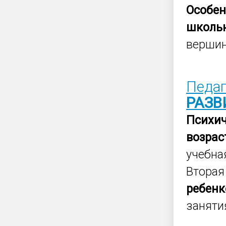
Особен
школь
вершин
Педаг
РАЗВ
Психич
возрас
учебна
Втора
ребен
занятия