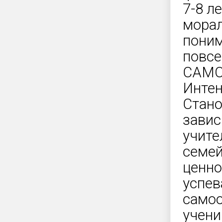
7-8 л
морал
поним
повсе
САМ
Интен
Стано
завис
учите
семей
ценно
успев
самоо
учени