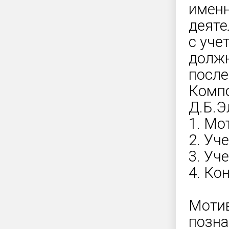
именн
деяте
с уче
должн
после
Компо
Д.Б.Э
1. Мо
2. Уч
3. Уч
4. Ко
Мотив
позна