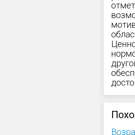
отмет
возмо
мотив
облас
Ценно
нормо
друго
обесп
досто
Похо
Возра