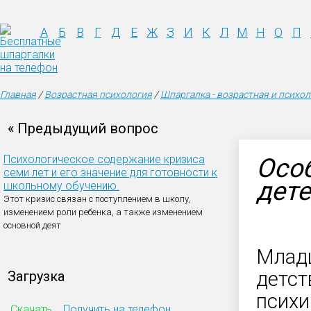
А
Б
В
Г
Д
Е
Ж
З
И
К
Л
М
Н
О
П
Главная
/
Возрастная психология
/
Шпаргалка - возрастная и психо
« Предыдущий вопрос
Психологическое содержание кризиса
Осо
семи лет и его значение для готовности к
дет
школьному обучению.
Этот кризис связан с поступлением в школу,
изменением роли ребенка, а также изменением
основной деят
Млад
детст
Загрузка
психи
Скачать
Получить на телефон