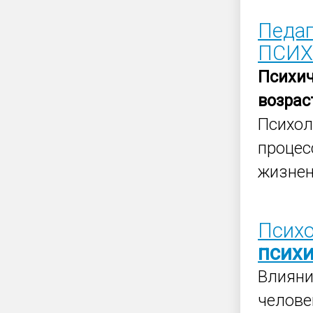
Педаг
ПСИХ
Психич
возрас
Психол
процес
жизнен
Психо
психи
Влияни
челове