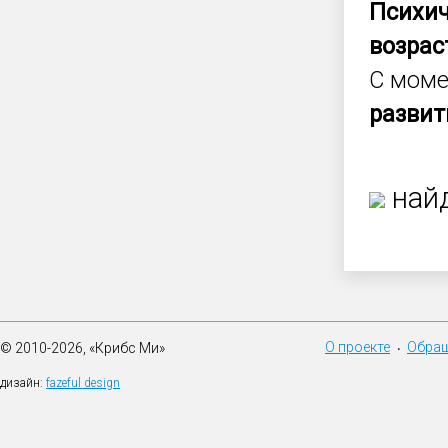
Психич
возрас
С моме
развит
найд
О проекте
Обращ
© 2010-2026, «Крибс Ми»
•
дизайн:
fazeful design