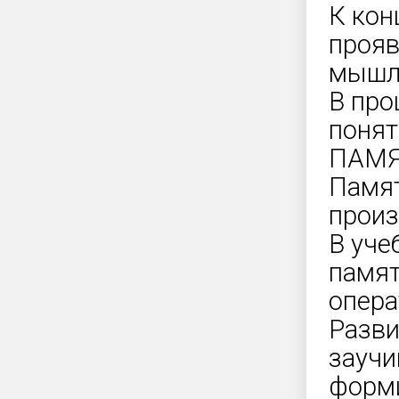
К кон
прояв
мышле
В про
понят
ПАМ
Памят
произ
В уче
памят
опера
Разви
заучи
форми