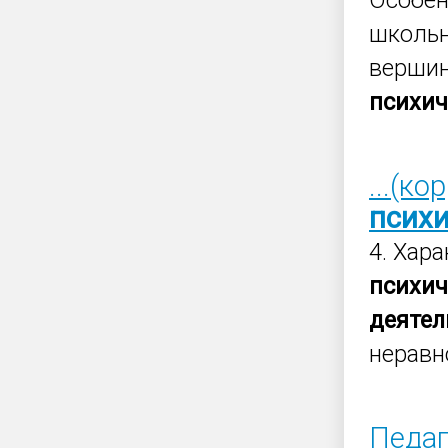
Особе
школьн
верши
психич
...(к
психи
4. Хар
психи
деятел
неравн
Педаг