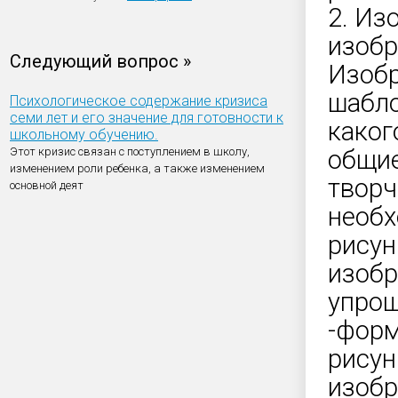
2. Из
изобр
Следующий вопрос »
Изобр
шабло
Психологическое содержание кризиса
семи лет и его значение для готовности к
каког
школьному обучению.
Этот кризис связан с поступлением в школу,
общие
изменением роли ребенка, а также изменением
творч
основной деят
необх
рисун
изобр
упрощ
-форм
рисун
изобр