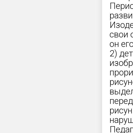
Перио
разви
Изоде
свои 
он ег
2) де
изобр
прори
рисун
выдел
перед
рисун
наруш
Педаг