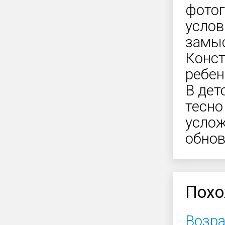
фотог
услов
замыс
Конст
ребен
В дет
тесно
услож
обнов
Похо
Возра