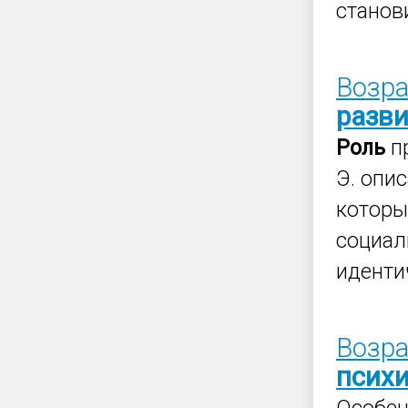
станов
Возра
разв
Роль
п
Э. опи
которы
социал
иденти
Возра
психи