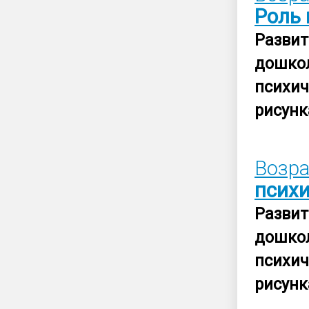
Роль
Развит
дошко
психи
рисунк
Возра
псих
Развит
дошко
психи
рисунк