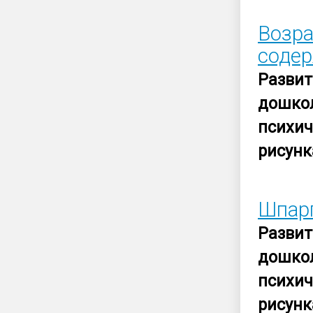
Возра
содер
Развит
дошко
психи
рисунк
Шпарг
Развит
дошко
психи
рисунк