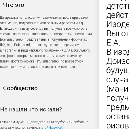
детст
Что это
дейст
Шпаргалки на телефон — незаменимая вещь при сдаче
Изоде
экзаменов, подготовке к контрольным работам и т.д.
Благодаря нашему сервису вы получаете возможность
Выгот
скачать на телефон шпаргалки по возрастной психологии.
Все шпаргалки представлены в популярных форматах
Е.А.
fb2, txt, ePub , html, а также существует версия java
В изо
шпаргалки в виде удобного приложения для мобильного
телефона, которые можно скачать за символическую
Доизо
плату. Достаточно скачать шпаргалки по возрастной
психологии — и никакой экзамен вам не страшен!
будущ
случа
(мани
Сообщество
получ
предм
Не нашли что искали?
остан
Если вам нужен индивидуальный подбор или работа на
рисов
заказа — воспользуйтесь
этой формой
.