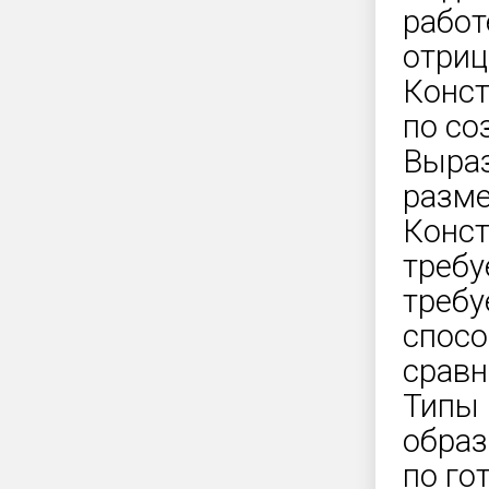
работ
отриц
Конст
по со
Выраз
разме
Конст
требу
требу
спосо
сравн
Типы 
образ
по го