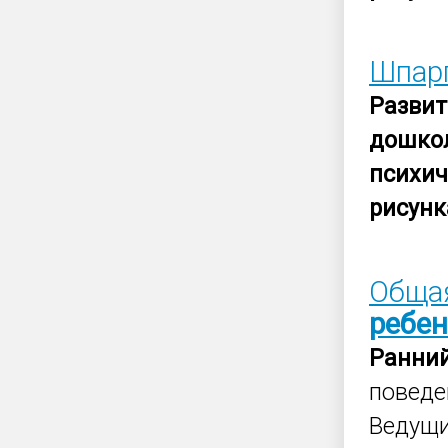
Шпарг
Развит
дошко
психи
рисунк
Общая
ребе
Ранни
поведе
Ведущ