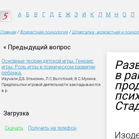
А
Б
В
Г
Д
Е
Ж
З
И
К
Л
М
Н
О
П
Главная
/
Возрастная психология
/
Шпаргалка - возрастная и психо
« Предыдущий вопрос
Основные теории детской игры. Генезис
Раз
игры. Роль игры в психическом развитии
в ра
ребенка.
Изучали Д.Б.Эльконин, Л.С.Выготский, В.С.Мухина.
прод
Предпосылки игровой деятельности закладываются
в р
псих
Стад
Загрузка
Скачать
Получить на телефон
Изоде