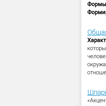
Форм
Форми
Общая
Характ
которы
челове
окруж
отноше
Шпарг
«Акцен