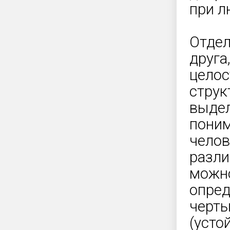
при л
Отдел
друга
целос
струк
выдел
поним
челов
разли
можно
опред
черты
(усто