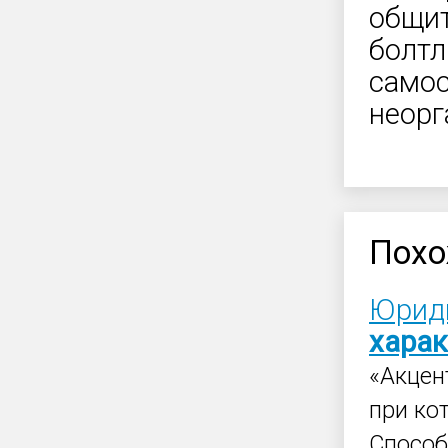
общит
болтл
самос
неорг
Похо
Юриди
харак
«Акцен
при ко
Способ