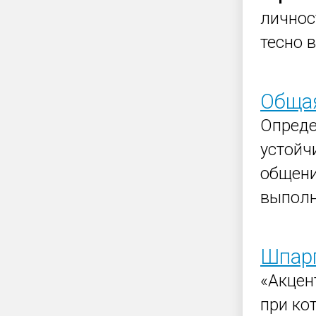
личнос
тесно 
Общая
Опред
устой
общени
выполн
Шпарг
«Акцен
при ко