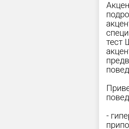
Акцен
подро
акцен
специ
тест 
акцен
предв
повед
Приве
повед
- гип
припо