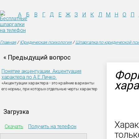
А
Б
В
Г
Д
Е
Ж
З
И
К
Л
М
Н
О
П
Главная
/
Юридическая психология
/
Шпаргалка по юридической пс
« Предыдущий вопрос
Понятие акцентуации. Акцентуация
Фор
характера по А.Е.Личко.
хара
«Акцентуации характера - это крайние варианты
его нормы, при которых отдельные черты характер
Загрузка
Харак
Скачать
Получить на телефон
тольк