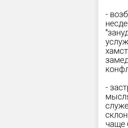
- воз
несде
"зану
услуж
хамст
замед
конфл
- зас
мысля
служе
склон
чаще 