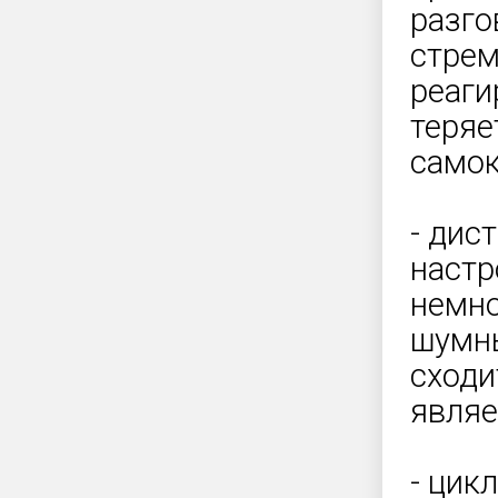
разго
стрем
реаги
теряе
самок
- дис
настр
немно
шумны
сходи
являе
- цик