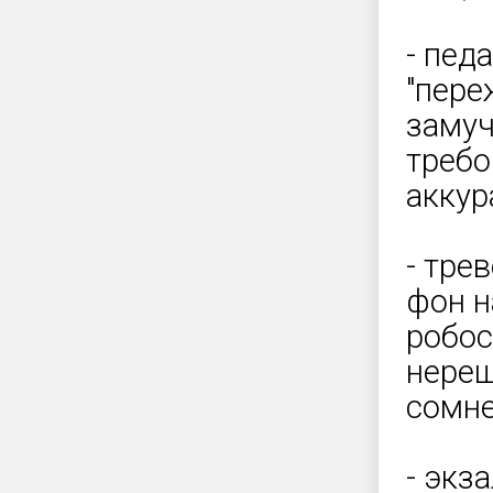
- пед
"пере
замуч
требо
аккур
- тре
фон н
робос
нереш
сомне
- экз