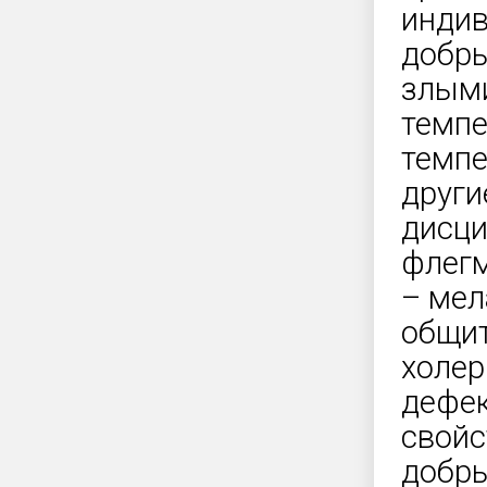
индив
добры
злыми
темпе
темпе
други
дисци
флегм
– мел
общит
холер
дефек
свойс
добр