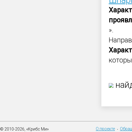
Шпарг
Характ
прояв
».
Направ
Характ
которы
найд
О проекте
Обращ
© 2010-2026, «Крибс Ми»
•