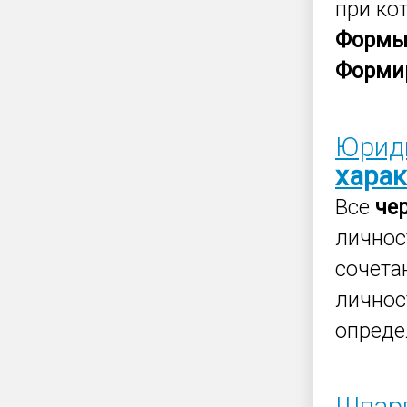
при ко
Форм
Форми
Юриди
харак
Все
че
личнос
сочета
личнос
определ