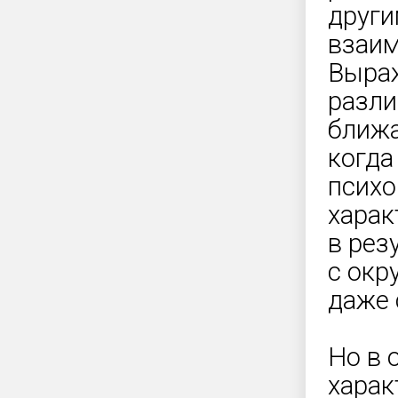
други
взаи
Выраж
разли
ближа
когда
психо
харак
в рез
с окр
даже 
Но в 
харак