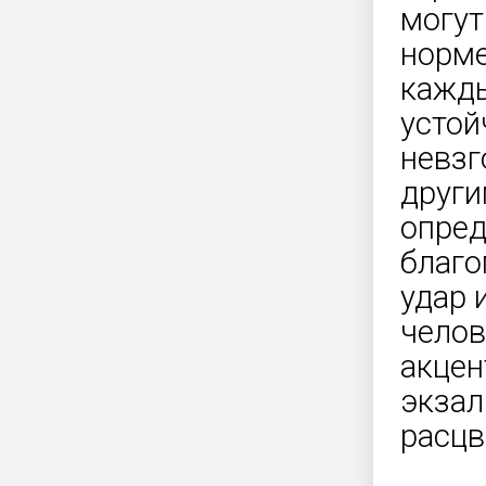
могут
норме
кажды
устой
невзг
други
опред
благо
удар 
челов
акцен
экзал
расцв