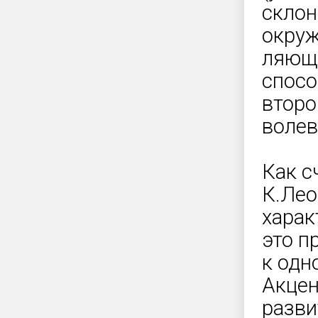
склон
окруж
ляющи
спосо
второ
волев
Как с
К.Лео
харак
это п
к одн
Акцен
разви