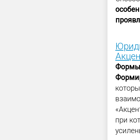
особен
прояв
Юриди
Акце
Форм
Форми
которы
взаимо
«Акцен
при ко
усилены