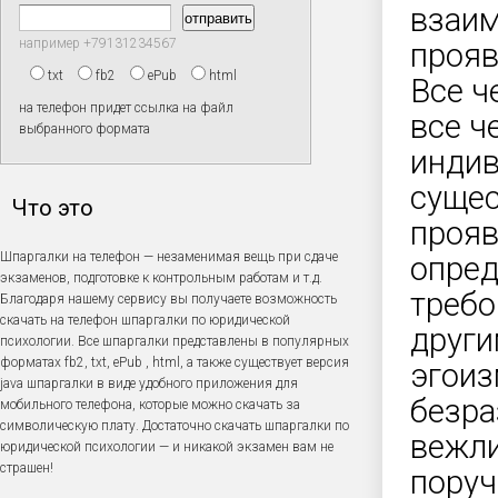
взаим
например +79131234567
прояв
txt
fb2
ePub
html
Все ч
на телефон придет ссылка на файл
все ч
выбранного формата
индив
сущес
Что это
прояв
Шпаргалки на телефон — незаменимая вещь при сдаче
опред
экзаменов, подготовке к контрольным работам и т.д.
требо
Благодаря нашему сервису вы получаете возможность
скачать на телефон шпаргалки по юридической
други
психологии. Все шпаргалки представлены в популярных
форматах fb2, txt, ePub , html, а также существует версия
эгоиз
java шпаргалки в виде удобного приложения для
безра
мобильного телефона, которые можно скачать за
символическую плату. Достаточно скачать шпаргалки по
вежли
юридической психологии — и никакой экзамен вам не
страшен!
поруч