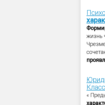
Психо
харак
Форми
жизнь 
Чрезме
сочета
прояв
Юриди
Класс
« Пред
характ