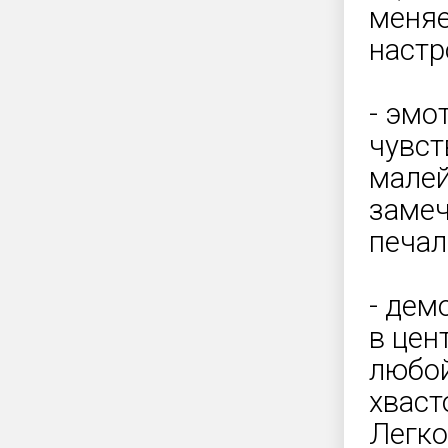
меняе
настр
- эмо
чувст
малей
замеч
печал
- дем
в цен
любой
хваст
Легко