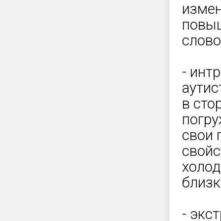
измен
повыш
слово
- инт
аутис
в сто
погру
свои 
свойс
холод
близк
- экс