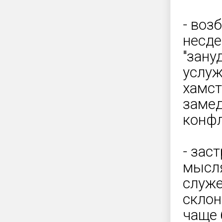
- воз
несде
"зану
услуж
хамст
замед
конфл
- зас
мысля
служе
склон
чаще 