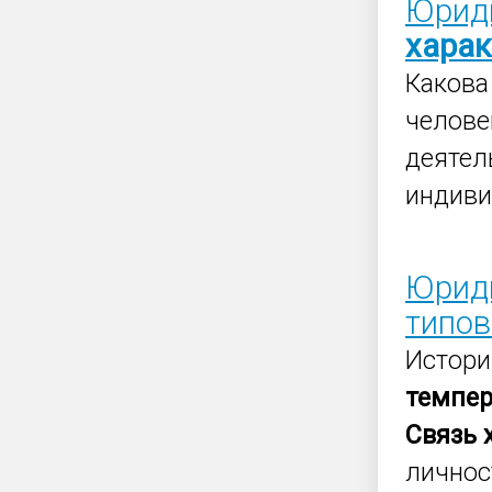
Юриди
харак
Каков
челове
деятел
индиви
Юриди
типо
Истори
темпе
Связь
личнос