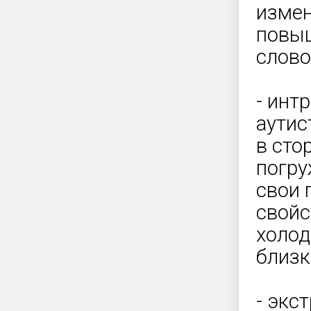
измен
повыш
слово
- инт
аутис
в сто
погру
свои 
свойс
холод
близк
- экс