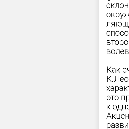
склон
окруж
ляющи
спосо
второ
волев
Как с
К.Лео
харак
это п
к одн
Акцен
разви