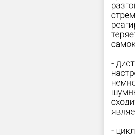
разго
стрем
реаги
теряе
самок
- дис
настр
немно
шумны
сходи
являе
- цик