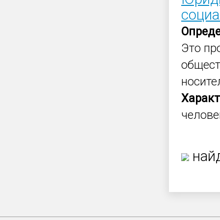
социа
Опред
Это пр
общес
носите
Характ
челове
найд