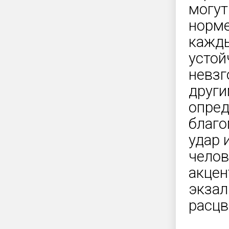
могут
норме
кажды
устой
невзг
други
опред
благо
удар 
челов
акцен
экзал
расцв