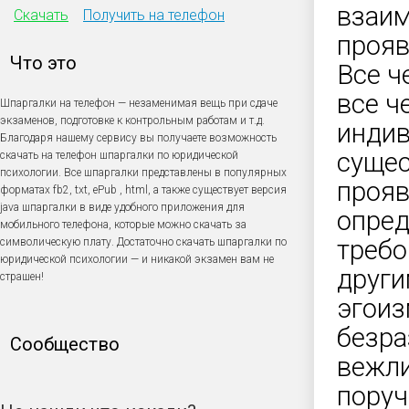
взаим
Скачать
Получить на телефон
прояв
Что это
Все ч
все ч
Шпаргалки на телефон — незаменимая вещь при сдаче
экзаменов, подготовке к контрольным работам и т.д.
индив
Благодаря нашему сервису вы получаете возможность
сущес
скачать на телефон шпаргалки по юридической
психологии. Все шпаргалки представлены в популярных
прояв
форматах fb2, txt, ePub , html, а также существует версия
java шпаргалки в виде удобного приложения для
опред
мобильного телефона, которые можно скачать за
требо
символическую плату. Достаточно скачать шпаргалки по
юридической психологии — и никакой экзамен вам не
други
страшен!
эгоиз
безра
Сообщество
вежли
поруч