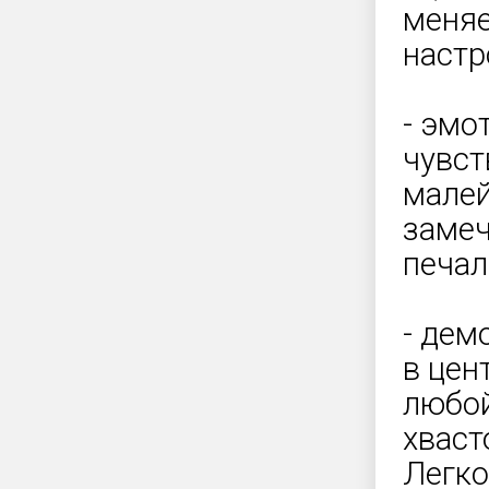
меняе
настр
- эмо
чувст
малей
замеч
печал
- дем
в цен
любой
хваст
Легко