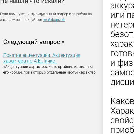
Не нашли что искали?
аккур
или п
Если вам нужен индивидуальный подбор или работа на
заказа — воспользуйтесь
этой формой
.
нетер
безот
Следующий вопрос »
харак
готов
Понятие акцентуации. Акцентуация
и физ
характера по А.Е.Личко.
«Акцентуации характера - это крайние варианты
самос
его нормы, при которых отдельные черты характер
дисци
Каков
Харак
свойс
приоб