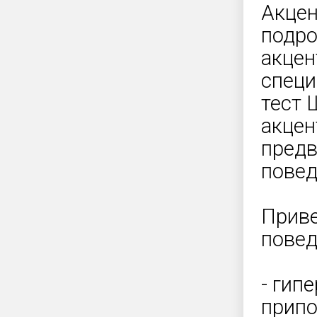
Акцен
подро
акцен
специ
тест 
акцен
предв
повед
Приве
повед
- гип
припо