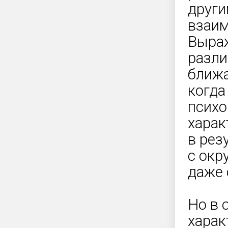
други
взаи
Выраж
разли
ближа
когда
психо
харак
в рез
с окр
даже 
Но в 
харак