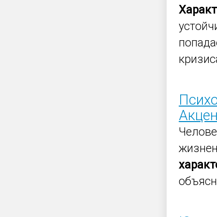
Характ
устойч
попада
кризис
Психо
Акце
Челове
жизнен
характ
объясн