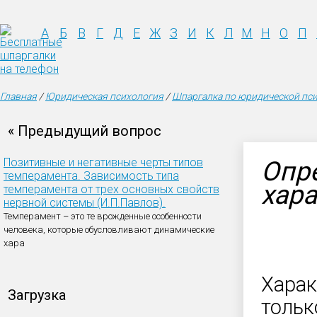
А
Б
В
Г
Д
Е
Ж
З
И
К
Л
М
Н
О
П
Главная
/
Юридическая психология
/
Шпаргалка по юридической пс
« Предыдущий вопрос
Позитивные и негативные черты типов
Опре
темперамента. Зависимость типа
хара
темперамента от трех основных свойств
нервной системы (И.П.Павлов).
Темперамент – это те врожденные особенности
человека, которые обусловливают динамические
хара
Харак
Загрузка
тольк