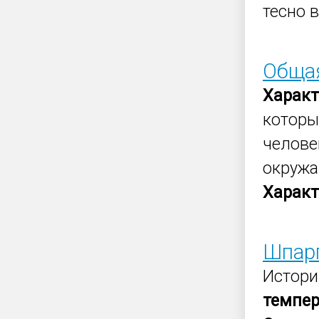
тесно 
Общая
Характ
которы
челове
окруж
Характ
Шпарг
Истори
темпе