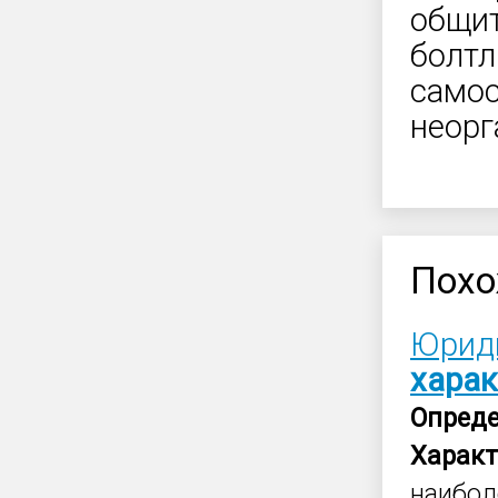
общит
болтл
самос
неорг
Похо
Юриди
харак
Опред
Характ
наибол