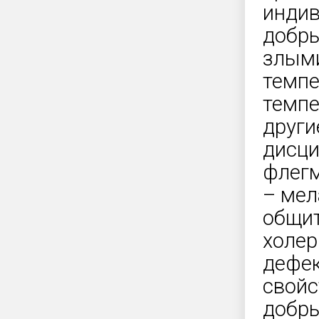
индив
добры
злыми
темпе
темпе
други
дисци
флегм
– мел
общит
холер
дефек
свойс
добр