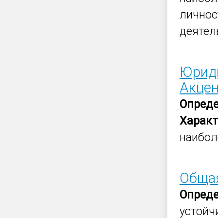
личнос
деятел
Юриди
Акце
Опред
Характ
наибол
Общая
Опред
устойч