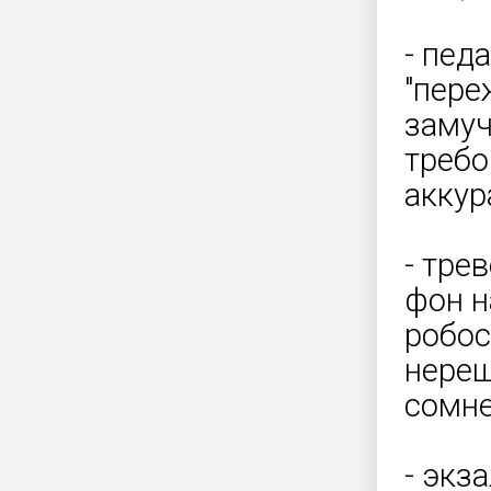
- пед
"пере
замуч
требо
аккур
- тре
фон н
робос
нереш
сомне
- экз