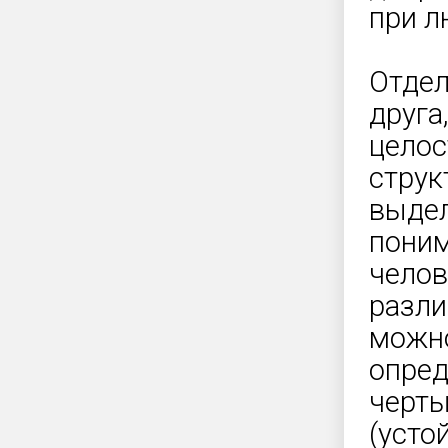
при л
Отдел
друга
целос
струк
выдел
поним
челов
разли
можно
опред
черты
(усто