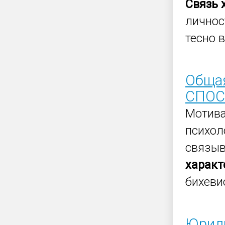
Связь
личнос
тесно 
Обща
СПОС
Мотив
психол
связыв
характ
бихеви
Юриди