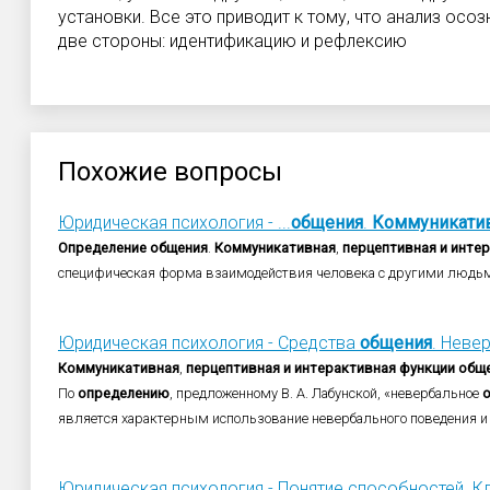
установки. Все это приводит к тому, что анализ осо
две стороны: идентификацию и рефлексию
Похожие вопросы
Юридическая психология - ...
общения
.
Коммуникати
Определение
общения
.
Коммуникативная
,
перцептивная
и
интер
специфическая форма взаимодействия человека с другими людьм
Юридическая психология - Средства
общения
. Неве
Коммуникативная
,
перцептивная
и
интерактивная
функции
общ
По
определению
, предложенному В. А. Лабунской, «невербальное
является характерным использование невербального поведения и 
Юридическая психология - Понятие способностей. Кл