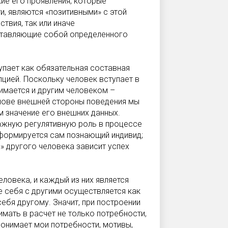
ие его проявления, которые
, являются «позитивными» с этой
твия, так или иначе
ставляющие собой определенного
пает как обязательная составная
пцией. Поскольку человек вступает в
нимается и другим человеком –
снове внешней стороны поведения мы
 значение его внешних данных.
важную регулятивную роль в процессе
, формируется сам познающий индивид;
я» другого человека зависит успех
ловека, и каждый из них является
 себя с другими осуществляется как
ебя другому. Значит, при построении
мать в расчет не только потребности,
 понимает мои потребности, мотивы,