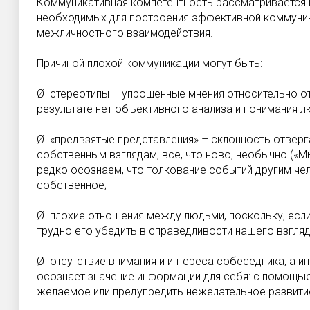
Коммуникативная компетентность рассматривается к
необходимых для построения эффективной коммуник
межличностного взаимодействия.
Причиной плохой коммуникации могут быть:
Ø стереотипы – упрощенные мнения относительно отд
результате нет объективного анализа и понимания лю
Ø «предвзятые представления» – склонность отверга
собственным взглядам, все, что ново, необычно («М
редко осознаем, что толкование событий другим че
собственное;
Ø плохие отношения между людьми, поскольку, есл
трудно его убедить в справедливости нашего взгляд
Ø отсутствие внимания и интереса собеседника, а ин
осознает значение информации для себя: с помощь
желаемое или предупредить нежелательное развити