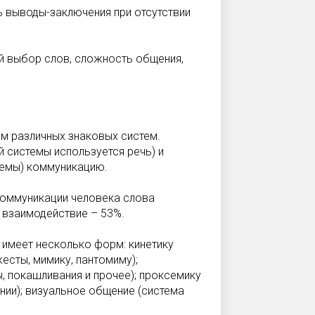
ь выводы-заключения при отсутствии
й выбор слов, сложность общения,
 различных знаковых систем.
 системы используется речь) и
темы) коммуникацию.
коммуникации человека слова
е взаимодействие – 53%.
 имеет несколько форм: кинетику
есты, мимику, пантомиму);
ы, покашливания и прочее); проксемику
нии); визуальное общение (система