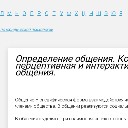
Л
М
Н
О
П
Р
С
Т
У
Ф
Х
Ц
Ч
Ш
Э
Ю
Я
 по юридической психологии
Определение общения. К
перцептивная и интеракт
общения.
Общение – специфическая форма взаимодействия че
членами общества. В общении реализуются социаль
В общении выделяют три взаимосвязанных стороны: