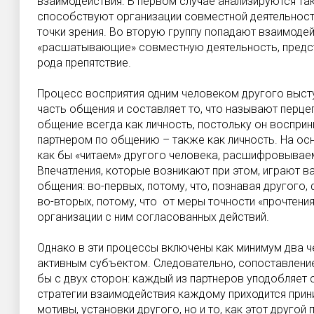
взаимодействия. В первом случае анализируются так
способствуют организации совместной деятельности
точки зрения. Во вторую группу попадают взаимодейс
«расшатывающие» совместную деятельность, пред
рода препятствие.
Процесс восприятия одним человеком другого высту
часть общения и составляет то, что называют перце
общение всегда как личность, постольку он воспри
партнером по общению – также как личность. На о
как бы «читаем» другого человека, расшифровываем
Впечатления, которые возникают при этом, играют 
общения: во-первых, потому, что, познавая другого
во-вторых, потому, что от меры точности «прочтени
организации с ним согласованных действий.
Однако в эти процессы включены как минимум два че
активным субъектом. Следовательно, сопоставление
бы с двух сторон: каждый из партнеров уподобляет с
стратегии взаимодействия каждому приходится прини
мотивы, установки другого, но и то, как этот другой