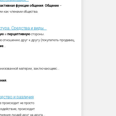
активная
функции
общения
.
Общение
–
и как членами общества.
тура. Средства и виды...
ную
и
перцептивную
стороны.
по отношению друг к другу (покупатель-продавец,
ие
...
анизованной материи, заключающеес...
ения
.
ходство и различия
е происходит не просто
оздействие, происходит
ияния людей друг на друга...