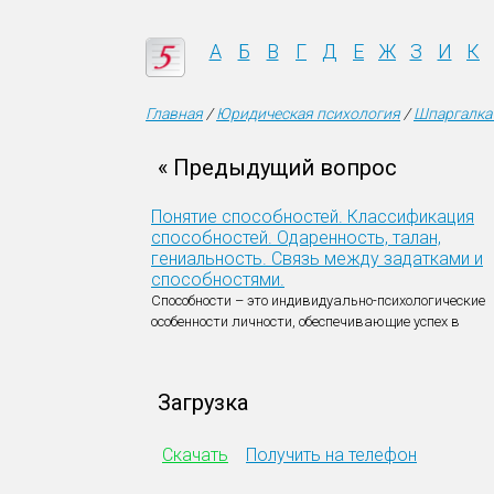
А
Б
В
Г
Д
Е
Ж
З
И
К
Главная
/
Юридическая психология
/
Шпаргалка
« Предыдущий вопрос
Понятие способностей. Классификация
способностей. Одаренность, талан,
гениальность. Связь между задатками и
способностями.
Способности – это индивидуально-психологические
особенности личности, обеспечивающие успех в
Загрузка
Скачать
Получить на телефон