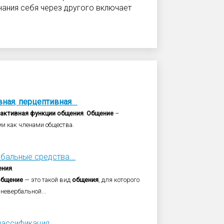
знания себя через другого включает
вная
,
перцептивная
...
активная
функции
общения
.
Общение
–
и как членами общества.
рбальные средства...
ения
.
общение
— это такой вид
общения
, для которого
невербальной...
ассификация...