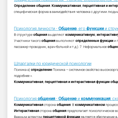
Определение
общения
.
Коммуникативная
,
перцептивная
и
интер
специфическая форма взаимодействия человека с другими людьм
Психология личности -
Общение
, его
функции
и струк
В структуре
общения
выделяют
коммуникативную
,
интерактив
Участники такого
общения
выполняют
определенные
функции
и 
пассажир-проводник, врач-больной и т.д.). 7. Неформальное
общен
Шпаргалки по юридической психологии
Психика а)
определение
Психика – системное свойство высокоорг
подробнее ».
Коммуникативная
,
перцептивная
и
интерактивная
функции
общ
Психология
общения
-
Общение
и
коммуникация
: с
Коммуникативная
сторона
общения
. В
коммуникативном
процесс
Интерактивная
сторона
общения
предполагает психологическое в
Важным аспектом
перцептивной
функции
является обеспечение вл