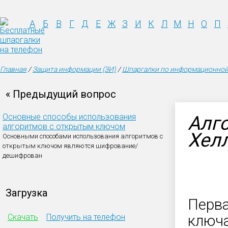
А
Б
В
Г
Д
Е
Ж
З
И
К
Л
М
Н
О
П
Главная
/
Защита информации (ЗИ)
/
Шпаргалки по информационной
« Предыдущий вопрос
Основные способы использования
Алг
алгоритмов с открытым ключом
Хел
Основными способами использования алгоритмов с
открытым ключом являются шифрование/
дешифрован
Загрузка
Перва
Скачать
Получить на телефон
ключа