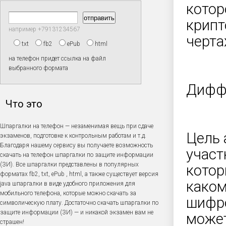
котор
крипт
например +79131234567
черта
txt
fb2
ePub
html
на телефон придет ссылка на файл
выбранного формата
Дифф
Что это
Шпаргалки на телефон — незаменимая вещь при сдаче
Цель 
экзаменов, подготовке к контрольным работам и т.д.
Благодаря нашему сервису вы получаете возможность
участ
скачать на телефон шпаргалки по защите информации
(ЗИ). Все шпаргалки представлены в популярных
котор
форматах fb2, txt, ePub , html, а также существует версия
каком
java шпаргалки в виде удобного приложения для
мобильного телефона, которые можно скачать за
шифр
символическую плату. Достаточно скачать шпаргалки по
защите информации (ЗИ) — и никакой экзамен вам не
может
страшен!