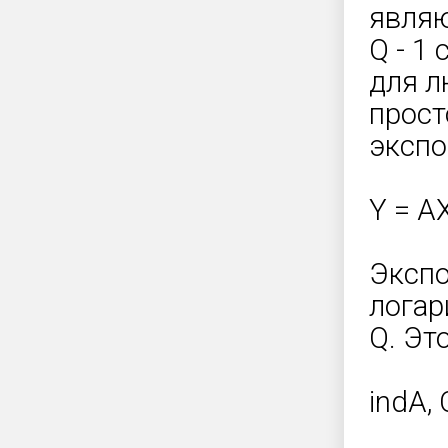
являю
Q - 1
для л
прост
экспо
Y = AХ
Экспо
логар
Q. Эт
indA, 