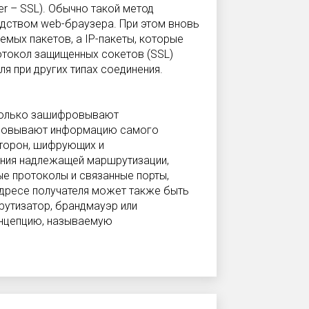
r – SSL). Обычно такой метод
едством web-браузера. При этом вновь
мых пакетов, а IP-пакеты, которые
отокол защищенных сокетов (SSL)
я при других типах соединения.
 только зашифровывают
фровывают информацию самого
сторон, шифрующих и
ния надлежащей маршрутизации,
е протоколы и связанные порты,
дресе получателя может также быть
рутизатор, брандмауэр или
онцепцию, называемую