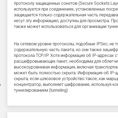
протоколу защищенных сокетов (Secure Sockets Laye
используется при соединениях, установленных поср
защищается только содержательная часть передавае
несут эту информацию, доступны для просмотра. Пр
также может использоваться для организации туннел
На сетевом уровне протоколы, подобные IPSec, не
содержательную часть пакета, но они также заши
протокола TCP/IP. Хотя информация об IP-адресах 
расшифровывающих пакет, необходима для облегче
высокоуровневая информация, включая транспортны
может быть полностью скрыта. Информация об IP-а
скрыта, если шлюзовое устройство такое, как марш
концентратор, выполняет шифрование, используя к
о
туннелированием (tunneling).