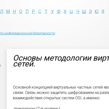
Л
М
Н
О
П
Р
С
Т
У
Ф
Х
Ц
Ч
Ш
Э
Ю
Я
по информационной безопасности
Основы методологии вир
сетей.
,
Основной концепцией виртуальных частных сетей я
связи. Связь можно защитить шифрованием на разл
взаимодействия открытых систем OSI, а именно:
прикладном (7-й уровень);