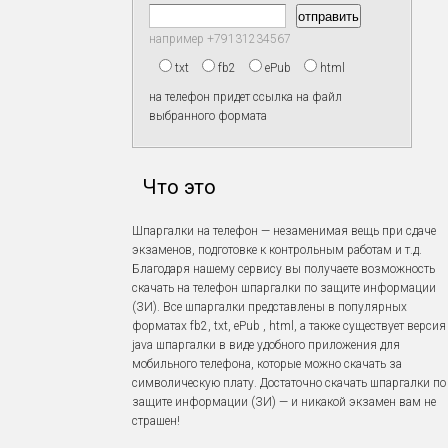
например +79131234567
txt
fb2
ePub
html
на телефон придет ссылка на файл
выбранного формата
Что это
Шпаргалки на телефон — незаменимая вещь при сдаче
экзаменов, подготовке к контрольным работам и т.д.
Благодаря нашему сервису вы получаете возможность
скачать на телефон шпаргалки по защите информации
(ЗИ). Все шпаргалки представлены в популярных
форматах fb2, txt, ePub , html, а также существует версия
java шпаргалки в виде удобного приложения для
мобильного телефона, которые можно скачать за
символическую плату. Достаточно скачать шпаргалки по
защите информации (ЗИ) — и никакой экзамен вам не
страшен!