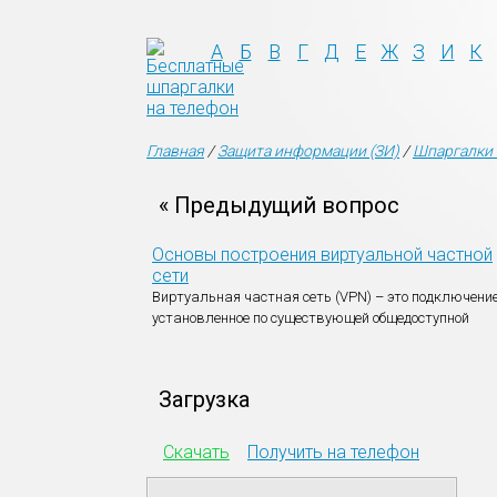
А
Б
В
Г
Д
Е
Ж
З
И
К
Главная
/
Защита информации (ЗИ)
/
Шпаргалки 
« Предыдущий вопрос
Основы построения виртуальной частной
сети
Виртуальная частная сеть (VPN) – это подключение
установленное по существующей общедоступной
Загрузка
Скачать
Получить на телефон