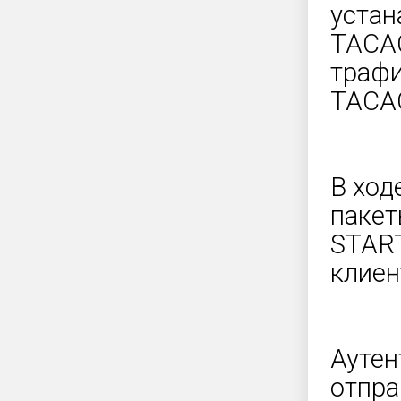
устан
TACAC
трафи
TACAC
В ход
пакет
START
клиен
Аутен
отпра