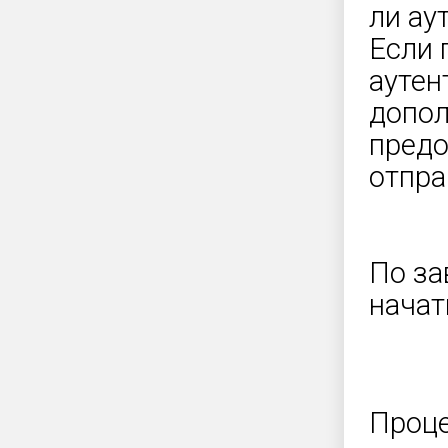
ли ау
Если 
аутен
допо
предо
отпра
По за
начат
Проце