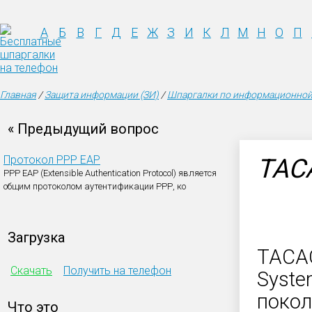
А
Б
В
Г
Д
Е
Ж
З
И
К
Л
М
Н
О
П
Главная
/
Защита информации (ЗИ)
/
Шпаргалки по информационной
« Предыдущий вопрос
Протокол РРР ЕАР
TAC
РРР ЕАР (Extensible Authentication Protocol) является
общим протоколом аутентификации РРР, ко
Загрузка
TACAC
Скачать
Получить на телефон
Syste
покол
Что это