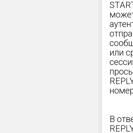
START
может
аутен
отпра
сообщ
или с
сесси
прось
REPLY
номер
В отв
REPLY