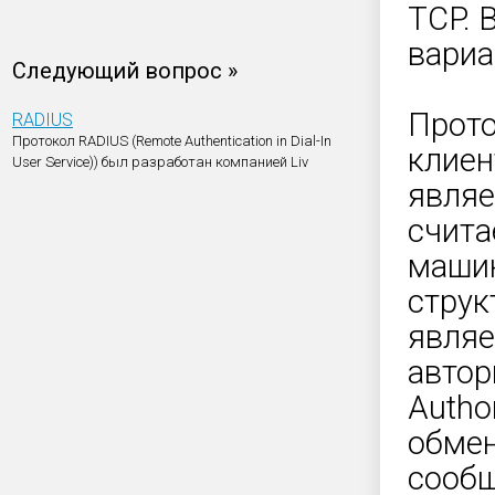
TCP. 
вариа
Следующий вопрос »
Прото
RADIUS
Протокол RADIUS (Remote Authentication in Dial-In
клиен
User Service)) был разработан компанией Liv
являе
счита
машин
струк
являе
автор
Autho
обме
сообщ