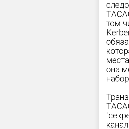
следо
TACAC
том ч
Kerbe
обяза
котор
места
она м
набор
Транз
TACA
"секр
канал