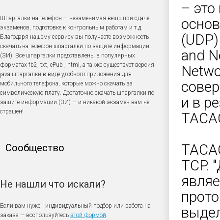
– это
Шпаргалки на телефон — незаменимая вещь при сдаче
основ
экзаменов, подготовке к контрольным работам и т.д.
(UDP)
Благодаря нашему сервису вы получаете возможность
скачать на телефон шпаргалки по защите информации
and N
(ЗИ). Все шпаргалки представлены в популярных
форматах fb2, txt, ePub , html, а также существует версия
Netwo
java шпаргалки в виде удобного приложения для
совер
мобильного телефона, которые можно скачать за
символическую плату. Достаточно скачать шпаргалки по
и в р
защите информации (ЗИ) — и никакой экзамен вам не
страшен!
TACAC
TACAC
Сообщество
TCP. 
являе
Не нашли что искали?
прото
Если вам нужен индивидуальный подбор или работа на
выдел
заказа — воспользуйтесь
этой формой
.