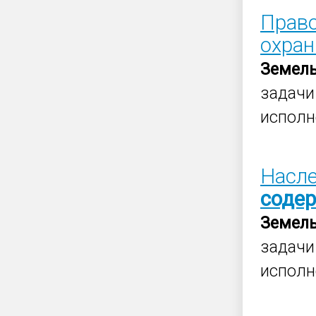
Право
охран
Земел
задач
исполн
Насле
соде
Земел
задач
исполн