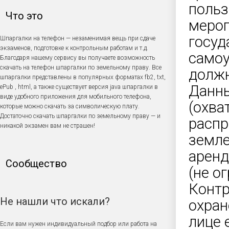
польз
Что это
мероп
госуд
Шпаргалки на телефон — незаменимая вещь при сдаче
экзаменов, подготовке к контрольным работам и т.д.
самоу
Благодаря нашему сервису вы получаете возможность
скачать на телефон шпаргалки по земельному праву. Все
должн
шпаргалки представлены в популярных форматах fb2, txt,
Данны
ePub , html, а также существует версия java шпаргалки в
виде удобного приложения для мобильного телефона,
(охва
которые можно скачать за символическую плату.
Достаточно скачать шпаргалки по земельному праву — и
распр
никакой экзамен вам не страшен!
земле
аренд
Сообщество
(не о
Контр
Не нашли что искали?
охран
лице 
Если вам нужен индивидуальный подбор или работа на