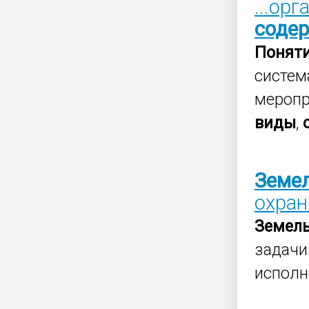
...орг
соде
Понят
систем
меропр
виды
,
Земе
охран
Земел
задач
исполн