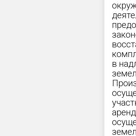
окруж
деяте
предо
закон
восст
компл
в над
земел
Произ
осуще
участ
аренд
осуще
земел