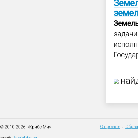
Земе
земе
Земел
задач
исполн
Госуда
найд
О проекте
Обращ
© 2010-2026, «Крибс Ми»
•
дизайн:
fazeful design