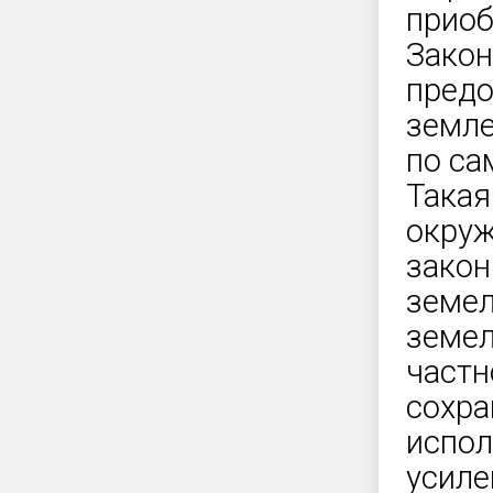
приоб
Закон
предо
земле
по са
Такая
окруж
закон
земе
земел
частн
сохра
испол
усиле