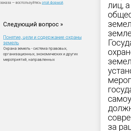
лиц, 
заказа — воспользуйтесь
этой формой
.
общес
земел
Следующий вопрос »
земле
Понятие, цели и содержание охраны
Госуд
земель
Охрана земель - система правовых,
охран
организационных, экономических и других
земел
мероприятий, направленных
устан
мероп
госуд
самоу
должн
совре
за ра