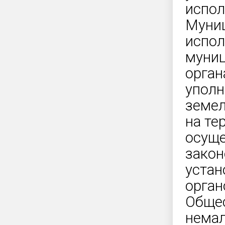
испол
Муниц
испол
муниц
орган
упол
земел
на те
осуще
закон
уста
орган
Общес
немал