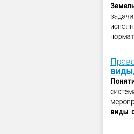
Земел
задач
исполн
нормат
Право
виды
Понят
систем
меропр
виды
,