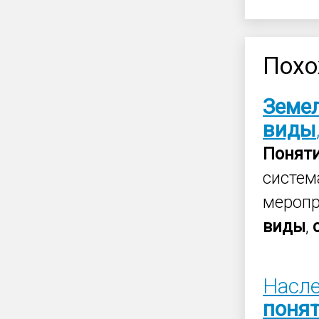
Похо
Земе
виды
Понят
систем
меропр
виды
,
Насле
поня