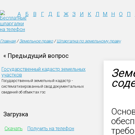
А
Б
В
Г
Д
Е
Ж
З
И
К
Л
М
Н
О
П
Главная
/
Земельное право
/
Шпаргалка по земельному праву
« Предыдущий вопрос
Государственный кадастр земельных
Земе
участков
сод
Государственный земельный кадастр -
систематизированный свод документальных
сведений об объектах гос
Основ
Загрузка
обесп
Скачать
Получить на телефон
требо