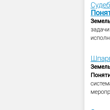
Судеб
Поня
Земел
задач
исполн
Шпар
Земел
Понят
систем
меропри