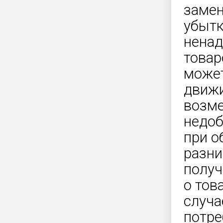
замен
убытк
ненад
товар
может
движи
возме
недоб
при о
разни
получ
о тов
случа
потре