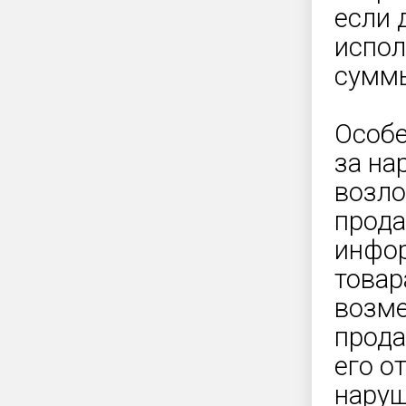
если 
испол
суммы
Особе
за на
возло
прода
инфор
товар
возме
прода
его о
наруш