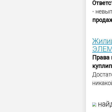
Ответс
- невы
прода
Жили
ЭЛЕ
Права
купли
Достат
никако
найд