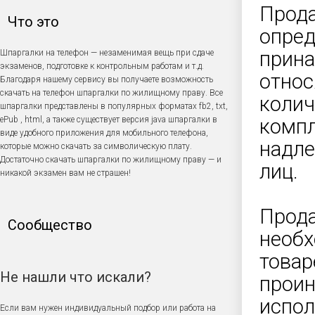
Прода
Что это
опред
прина
Шпаргалки на телефон — незаменимая вещь при сдаче
экзаменов, подготовке к контрольным работам и т.д.
относ
Благодаря нашему сервису вы получаете возможность
скачать на телефон шпаргалки по жилищному праву. Все
колич
шпаргалки представлены в популярных форматах fb2, txt,
ePub , html, а также существует версия java шпаргалки в
компл
виде удобного приложения для мобильного телефона,
надле
которые можно скачать за символическую плату.
Достаточно скачать шпаргалки по жилищному праву — и
лиц.
никакой экзамен вам не страшен!
Прода
Сообщество
необх
товар
Не нашли что искали?
проин
испол
Если вам нужен индивидуальный подбор или работа на