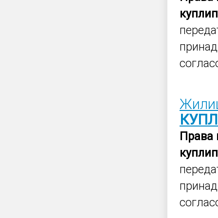
купли
переда
принад
соглас
Жили
КУП
Права
купли
переда
принад
соглас