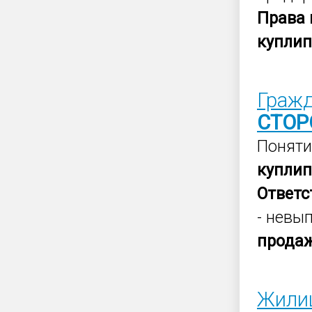
Права
купли
Граж
СТОР
Поняти
купли
Ответс
- невы
прода
Жили