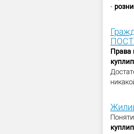
-
розни
Граж
ПОСТ
Права
купли
Достат
никако
Жили
Поняти
купли