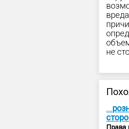
возмо
вреда
причи
опред
объем
не ст
Похо
...
роз
сторо
Права