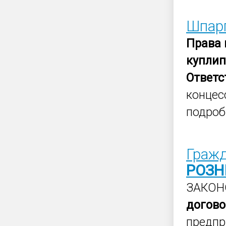
Шпарг
Права
купли
Ответс
концес
подроб
Граж
РОЗН
ЗАКОН
догово
предпр