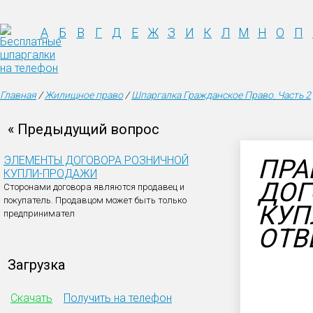
А
Б
В
Г
Д
Е
Ж
З
И
К
Л
М
Н
О
П
Главная
/
Жилищное право
/
Шпаргалка Гражданское Право. Часть 2
« Предыдущий вопрос
ЭЛЕМЕНТЫ ДОГОВОРА РОЗНИЧНОЙ
ПРА
КУПЛИ-ПРОДАЖИ
ДОГ
Сторонами договора являются продавец и
покупатель. Продавцом может быть только
КУП
предпринимател
ОТВ
Загрузка
Скачать
Получить на телефон