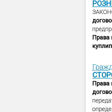
РОЗН
ЗАКОН
догово
предпр
Права
купли
Граж
СТОР
Права
догово
переда
опреде