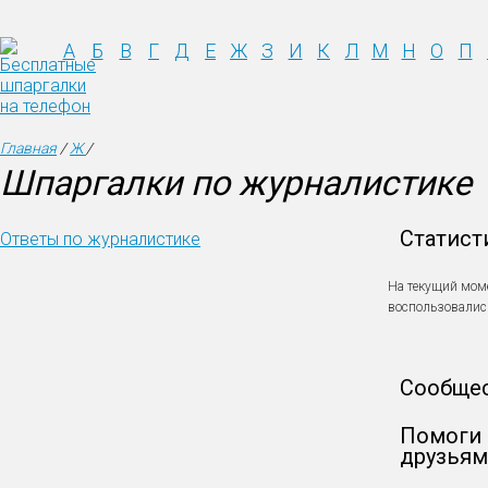
А
Б
В
Г
Д
Е
Ж
З
И
К
Л
М
Н
О
П
Главная
/
Ж
/
Шпаргалки по журналистике
Статист
Ответы по журналистике
На текущий мом
воспользовали
Сообще
Помоги 
друзьям