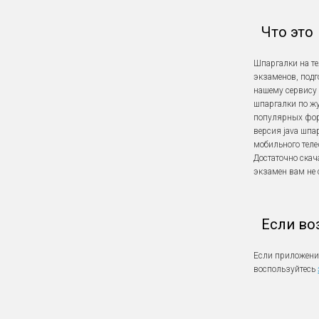
Что это
Шпаргалки на т
экзаменов, подг
нашему сервису 
шпаргалки по жу
популярных форма
версия java шпа
мобильного теле
Достаточно скач
экзамен вам не 
Если во
Если приложение
воспользуйтесь