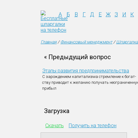
А
Б
В
Г
Д
Е
Ж
З
И
К
Главная
/
Финансовый менеджмент
/
Шпаргалка
« Предыдущий вопрос
Этапы развития предпринимательства
С зарождением капитализма стремление к богат-
ству приводит к желанию получать неограниченн
прибыл
Загрузка
Скачать
Получить на телефон