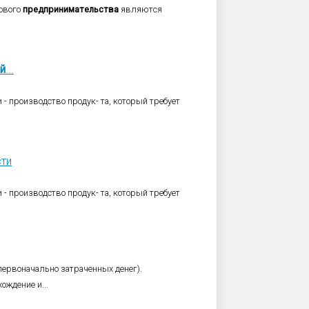
ового
предпринимательства
являются
й
...
и - производство продук- та, который требует
ти
и - производство продук- та, который требует
первоначально затраченных денег).
ождение и...