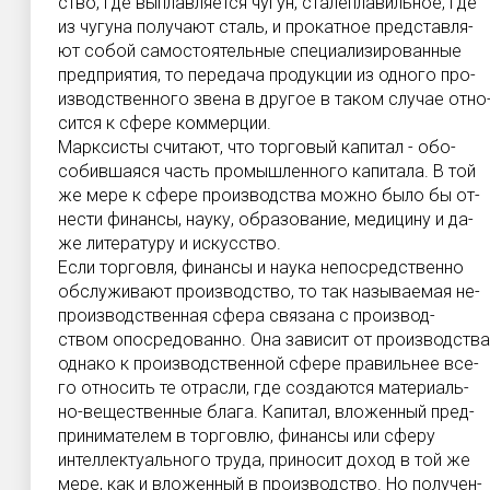
ство, где выплавляется чугун, сталеплавильное, где
из чугуна получают сталь, и прокатное представля-
ют собой самостоятельные специализированные
предприятия, то передача продукции из одного про-
изводственного звена в другое в таком случае отно
сится к сфере коммерции.
Марксисты считают, что торговый капитал - обо-
собившаяся часть промышленного капитала. В той
же мере к сфере производства можно было бы от-
нести финансы, науку, образование, медицину и да-
же литературу и искусство.
Если торговля, финансы и наука непосредственно
обслуживают производство, то так называемая не-
производственная сфера связана с производ-
ством опосредованно. Она зависит от производства
однако к производственной сфере правильнее все-
го относить те отрасли, где создаются материаль-
но-вещественные блага. Капитал, вложенный пред-
принимателем в торговлю, финансы или сферу
интеллектуального труда, приносит доход в той же
мере, как и вложенный в производство. Но получен-