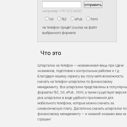
например +79131234567
txt
fb2
ePub
html
на телефон придет ссылка на файл
выбранного формата
Что это
Шпаргалки на телефон — незаменимая вещь при сдаче
экзаменов, подготовке к контрольным работам и т.д.
Благодаря нашему сервису вы получаете возможность
скачать на телефон шпаргалки по финансовому
менеджменту. Все шпаргалки представлены в популярн
форматах fb2, txt, ePub , html, а также существует версия
java шпаргалки в виде удобного приложения для
мобильного телефона, которые можно скачать за
символическую плату. Достаточно скачать шпаргалки по
финансовому менеджменту — и никакой экзамен вам не
страшен!