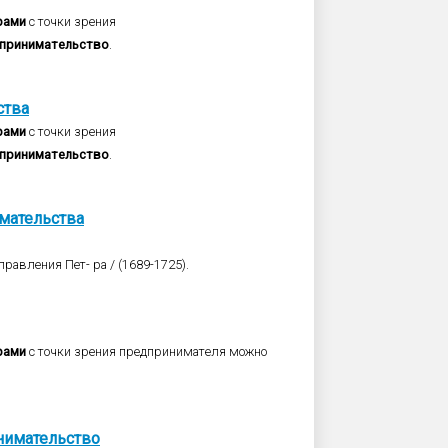
рами
с точки зрения
принимательство
.
ства
рами
с точки зрения
принимательство
.
мательства
равления Пет- ра / (1689-1725).
рами
с точки зрения предпринимателя можно
нимательство