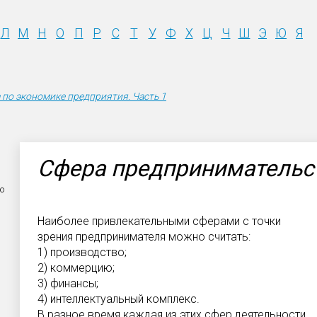
Л
М
Н
О
П
Р
С
Т
У
Ф
Х
Ц
Ч
Ш
Э
Ю
Я
 по экономике предприятия. Часть 1
Сфера предпринимательс
ую
Наиболее привлекательными сферами с точки
зрения предпринимателя можно считать:
1) производство;
2) коммерцию;
3) финансы;
4) интеллектуальный комплекс.
В разное время каждая из этих сфер деятельности