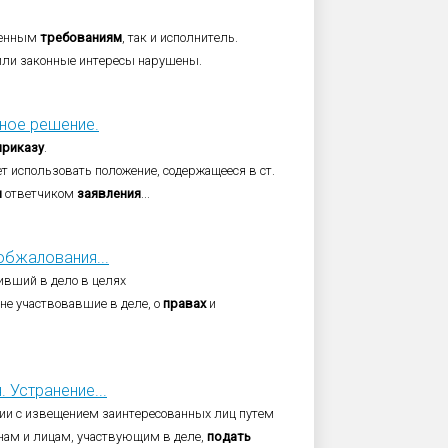
ленным
требованиям
, так и исполнитель.
ли законные интересы нарушены.
чное решение.
приказу
.
жет использовать положение, содержащееся в ст.
и
ответчиком
заявления
...
бжалования...
ивший в дело в целях
 не участвовавшие в деле, о
правах
и
 Устранение...
ии с извещением заинтересованных лиц путем
нам и лицам, участвующим в деле,
подать