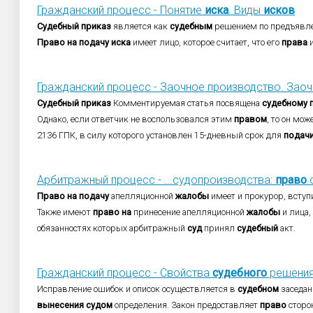
Гражданский процесс - Понятие
иска
. Виды
исков
Судебный
приказ
является как
судебным
решением по предъяв
Право
на
подачу
иска
имеет лицо, которое считает, что его
права
и
Гражданский процесс - Заочное производство. Зао
Судебный
приказ
Комментируемая статья посвящена
судебному
Однако, если ответчик не воспользовался этим
правом
, то он мо
2136 ГПК, в силу которого установлен 15-дневный срок для
подач
Арбитражный процесс - ...судопроизводства:
право
о
Право
на
подачу
апелляционной
жалобы
имеет и прокурор, вступ
Также имеют
право
на
принесение апелляционной
жалобы
и лица,
обязанностях которых арбитражный
суд
принял
судебный
акт.
Гражданский процесс - Свойства
судебного
решения.
Исправление ошибок и описок осуществляется в
судебном
заседан
вынесения
судом
определения. Закон предоставляет
право
сторо