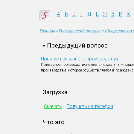
А
Б
В
Г
Д
Е
Ж
З
И
К
Главная
/
Гражданский процесс
/
Шпаргалка по 
« Предыдущий вопрос
Понятие приказного производства
Приказное производствоявляется отдельным видо
производства, которое осуществляется в гражданс
Загрузка
Скачать
Получить на телефон
Что это