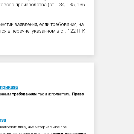
вого производства (ст. 134, 135, 136
нятии заявления, если требования, на
ся в перечне, указанном в ст. 122 ГПК
приказа
ленным
требованиям
, так и исполнитель.
Право
аза
надлежит лицу, чье материальное пра.
ие
суда
, фамилию и инициалы
судьи
,
вынесшего