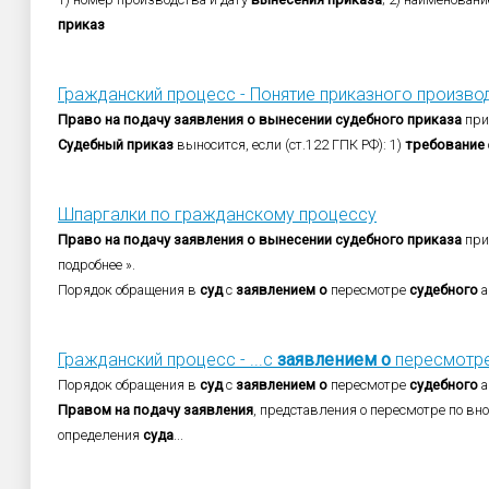
приказ
Гражданский процесс - Понятие приказного произво
Право
на
подачу
заявления
о
вынесении
судебного
приказа
при
Судебный
приказ
выносится, если (ст.122 ГПК РФ): 1)
требование
Шпаргалки по гражданскому процессу
Право
на
подачу
заявления
о
вынесении
судебного
приказа
при
подробнее ».
Порядок обращения в
суд
с
заявлением
о
пересмотре
судебного
а
Гражданский процесс - ...с
заявлением
о
пересмотр
Порядок обращения в
суд
с
заявлением
о
пересмотре
судебного
а
Правом
на
подачу
заявления
, представления о пересмотре по в
определения
суда
...