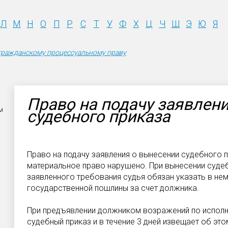
Л
М
Н
О
П
Р
С
Т
У
Ф
Х
Ц
Ч
Ш
Э
Ю
Я
гражданскому процессуальному праву
Право на подачу заявлен
м
судебного приказа
Право на подачу заявления о вынесении судебного п
материальное право нарушено. При вынесении суде
заявленного требования судья обязан указать в нем
государственной пошлины за счет должника.
При предъявлении должником возражений по исполн
судебный приказ и в течение 3 дней извещает об это