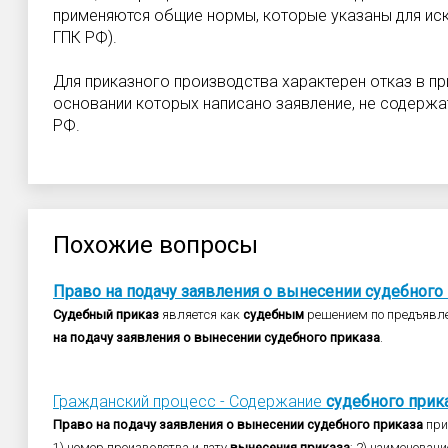
применяются общие нормы, которые указаны для иско
ГПК РФ).
Для приказного производства характерен отказ в при
основании которых написано заявление, не содержат
РФ.
Похожие вопросы
Право
на
подачу
заявления
о
вынесении
судебного
Судебный
приказ
является как
судебным
решением по предъяв
на
подачу
заявления
о
вынесении
судебного
приказа
.
Гражданский процесс - Содержание
судебного
прик
Право
на
подачу
заявления
о
вынесении
судебного
приказа
при
1) номер производства и дату
вынесения
приказа
; 2) наименован