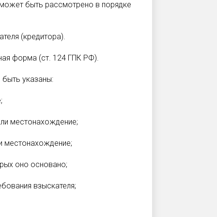
 может быть рассмотрено в порядке
теля (кредитора).
ая форма (ст. 124 ГПК РФ).
 быть указаны:
;
или местонахождение;
ли местонахождение;
орых оно основано;
бования взыскателя;