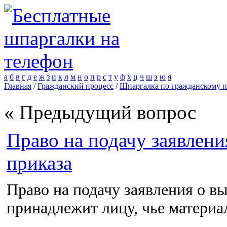
а
б
в
г
д
е
ж
з
и
к
л
м
н
о
п
р
с
т
у
ф
х
ц
ч
ш
э
ю
я
Главная
/
Гражданский процесс
/
Шпаргалка по гражданскому п
« Предыдущий вопрос
Право на подачу заявлени
приказа
Право на подачу заявления о в
принадлежит лицу, чье материа