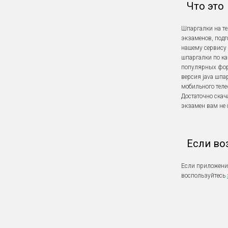
Что это
Шпаргалки на т
экзаменов, подг
нашему сервису 
шпаргалки по ка
популярных форма
версия java шпа
мобильного теле
Достаточно скач
экзамен вам не 
Если во
Если приложение
воспользуйтесь