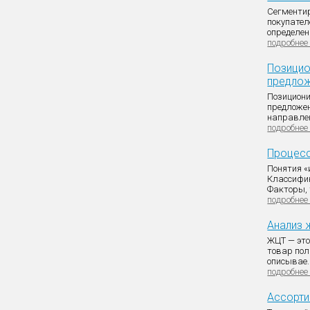
Сегментир
покупател
определен
подробнее
Позицио
предло
Позициони
предложен
направлен
подробнее
Процесс
Понятия «
Классифик
Факторы, 
подробнее
Анализ 
ЖЦТ — это
товар пол
описывае..
подробнее
Ассорти