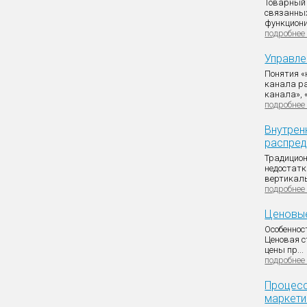
Товарный 
связанны
функциони
подробнее
Управле
Понятия «
канала ра
канала», 
подробнее
Внутрен
распред
Традицион
недостатк
вертикаль
подробнее
Ценовые
Особеннос
Ценовая с
цены пр...
подробнее
Процесс
маркети