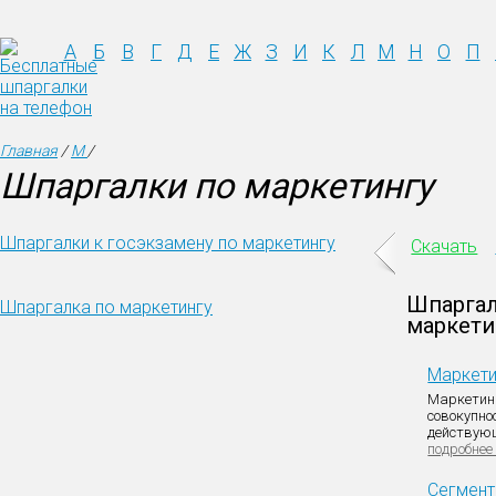
А
Б
В
Г
Д
Е
Ж
З
И
К
Л
М
Н
О
П
Главная
/
М
/
Шпаргалки по маркетингу
Шпаргалки к госэкзамену по маркетингу
Скачать
Шпаргал
Шпаргалка по маркетингу
маркети
Маркети
Маркетинг
совокупно
действующ
подробнее
Сегмент