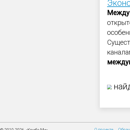
Эконо
Между
открыт
особен
Сущес
канала
между
найд
О проекте
Обращ