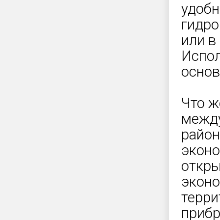
удобн
гидро
или в
Испол
основ
Что ж
между
район
эконо
откры
эконо
терри
прибр