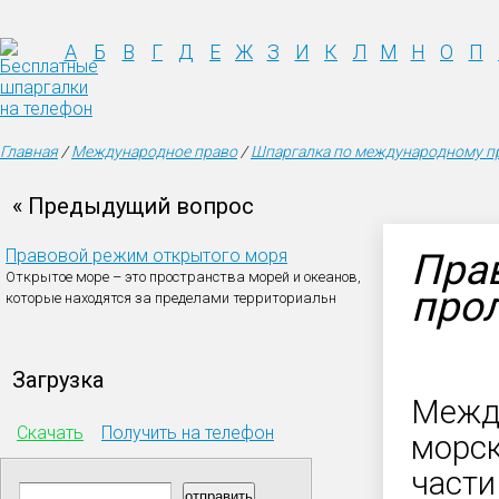
А
Б
В
Г
Д
Е
Ж
З
И
К
Л
М
Н
О
П
Главная
/
Международное право
/
Шпаргалка по международному п
« Предыдущий вопрос
Правовой режим открытого моря
Пра
Открытое море – это пространства морей и океанов,
про
которые находятся за пределами территориальн
Загрузка
Между
Скачать
Получить на телефон
морск
части