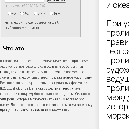
и оке
например +79131234567
txt
fb2
ePub
html
При у
на телефон придет ссылка на файл
выбранного формата
проли
прави
Что это
геогр
проли
Шпаргалки на телефон — незаменимая вещь при сдаче
экзаменов, подготовке к контрольным работам и т.д.
судох
Благодаря нашему сервису вы получаете возможность
ведущ
скачать на телефон шпаргалки по международному праву.
Все шпаргалки представлены в популярных форматах
проли
fb2, txt, ePub , html, а также существует версия java
шпаргалки в виде удобного приложения для мобильного
между
телефона, которые можно скачать за символическую
истор
плату. Достаточно скачать шпаргалки по международному
праву — и никакой экзамен вам не страшен!
морск