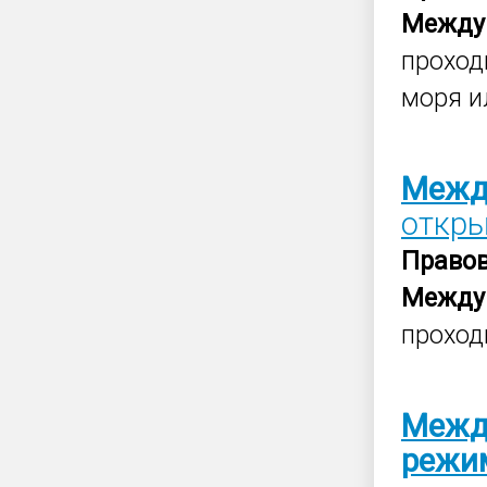
Между
проход
моря и
Межд
откры
Право
Между
проход
Межд
режи