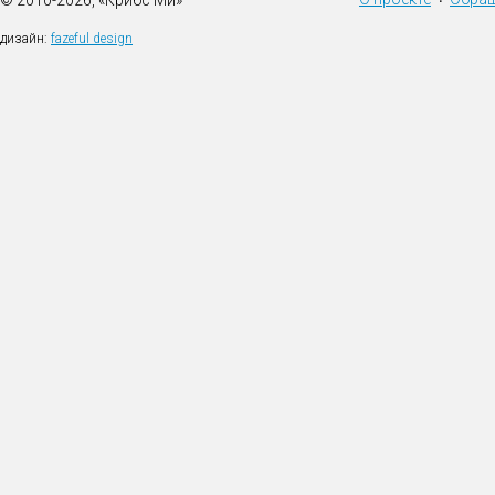
© 2010-2026, «Крибс Ми»
•
дизайн:
fazeful design