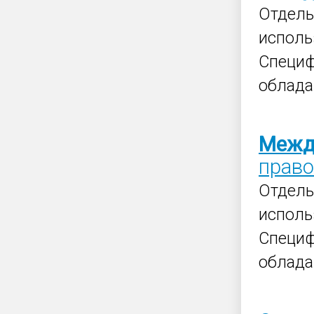
Отдель
испол
Специ
облада
Межд
право
Отдель
испол
Специ
облада