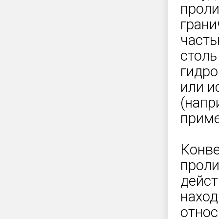
проли
грани
часть
столь
гидро
или и
(напр
приме
Конве
проли
дейс
наход
относ