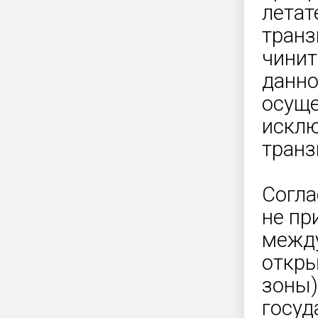
летат
транз
чинит
данно
осуще
исклю
транз
Согла
не пр
между
откры
зоны)
госуд