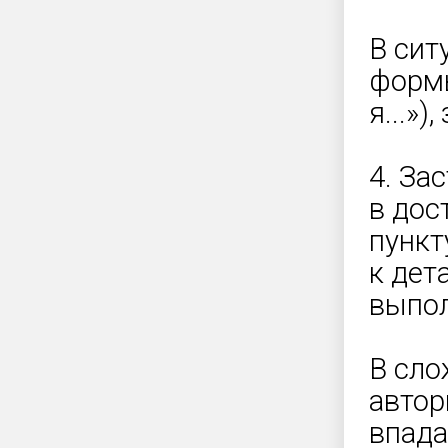
В сит
формы
я...»)
4. За
в дос
пункт
к дет
выпол
В сло
автор
впада