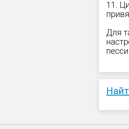
11. Ц
привя
Для т
настр
песси
Найт