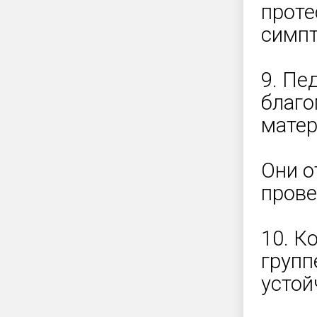
проте
симпт
9. Пе
благо
матер
Они о
прове
10. К
групп
устой