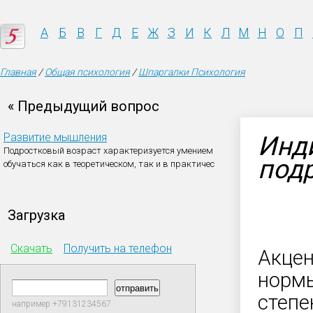
А
Б
В
Г
Д
Е
Ж
З
И
К
Л
М
Н
О
П
Главная
/
Общая психология
/
Шпаргалки Психология
« Предыдущий вопрос
Развитие мышления
Инд
Подростковый возраст характеризуется умением
подр
обучаться как в теоретическом, так и в практичес
Загрузка
Скачать
Получить на телефон
Акцен
нормы
степе
например +79131234567