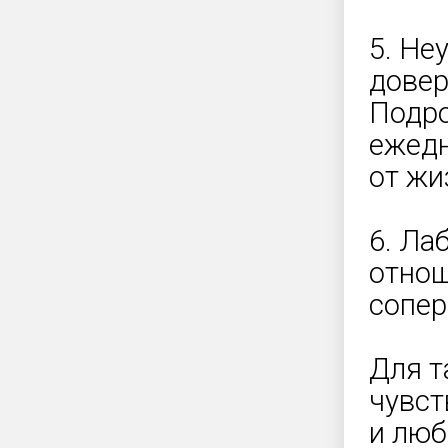
5. Не
довер
Подро
ежедн
от жи
6. Ла
отнош
сопе
Для т
чувст
и люб