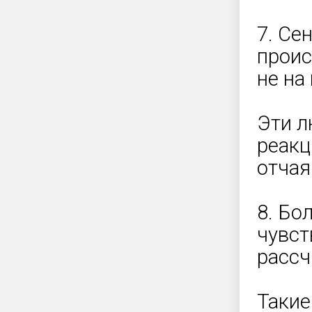
7. Се
проис
не на
Эти л
реакц
отчая
8. Бо
чувст
рассч
Такие