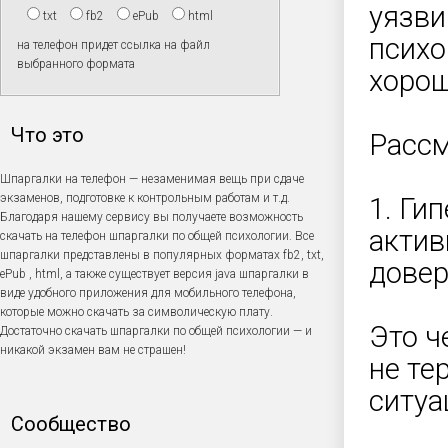
уязв
txt
fb2
ePub
html
психо
на телефон придет ссылка на файл
выбранного формата
хорош
Что это
Рассм
Шпаргалки на телефон — незаменимая вещь при сдаче
экзаменов, подготовке к контрольным работам и т.д.
1. Ги
Благодаря нашему сервису вы получаете возможность
актив
скачать на телефон шпаргалки по общей психологии. Все
шпаргалки представлены в популярных форматах fb2, txt,
довер
ePub , html, а также существует версия java шпаргалки в
виде удобного приложения для мобильного телефона,
которые можно скачать за символическую плату.
Это ч
Достаточно скачать шпаргалки по общей психологии — и
никакой экзамен вам не страшен!
не те
ситуа
Сообщество