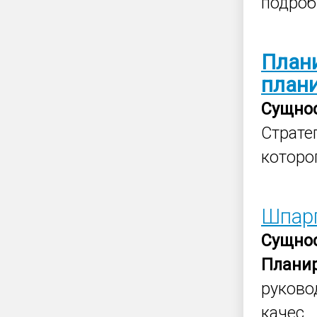
подроб
План
план
Сущно
Страте
которо
Шпарг
Сущно
Плани
руково
качес..