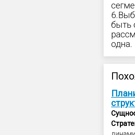
сегме
6.Выб
быть 
рассм
одна.
Похо
План
струк
Сущно
Страте
динами