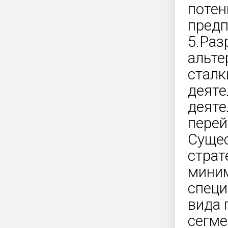
потен
предп
5.Раз
альте
сталк
деяте
деяте
перей
Сущес
страт
миним
специ
вида 
сегме