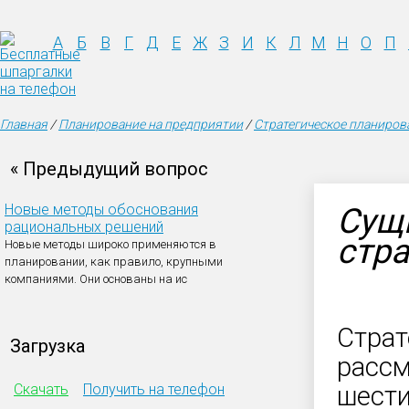
А
Б
В
Г
Д
Е
Ж
З
И
К
Л
М
Н
О
П
Главная
/
Планирование на предприятии
/
Стратегическое планиров
« Предыдущий вопрос
Новые методы обоснования
Сущн
рациональных решений
стр
Новые методы широко применяются в
планировании, как правило, крупными
компаниями. Они основаны на ис
Страт
Загрузка
рассм
Скачать
Получить на телефон
шести