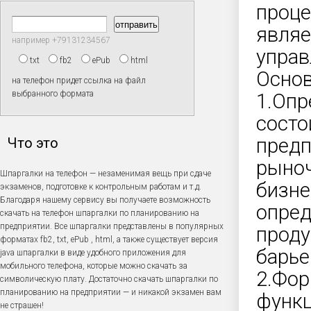
проце
являе
например +79131234567
управ
txt
fb2
ePub
html
Основ
на телефон придет ссылка на файл
выбранного формата
1.Опр
состо
предп
Что это
рыноч
Шпаргалки на телефон — незаменимая вещь при сдаче
бизне
экзаменов, подготовке к контрольным работам и т.д.
Благодаря нашему сервису вы получаете возможность
опред
скачать на телефон шпаргалки по планированию на
предприятии. Все шпаргалки представлены в популярных
проду
форматах fb2, txt, ePub , html, а также существует версия
барье
java шпаргалки в виде удобного приложения для
мобильного телефона, которые можно скачать за
2.Фор
символическую плату. Достаточно скачать шпаргалки по
планированию на предприятии — и никакой экзамен вам
функц
не страшен!