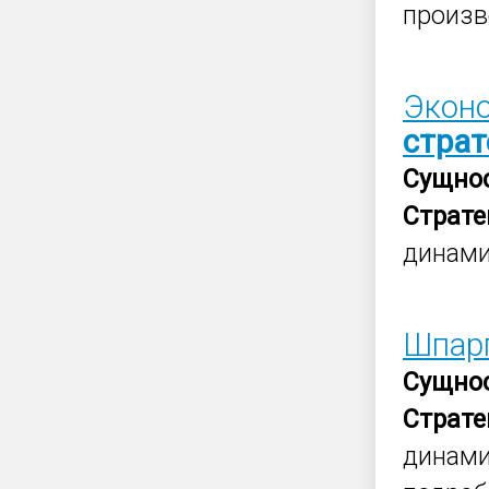
произво
Эконо
страт
Сущно
Страте
динами
Шпар
Сущно
Страте
динами