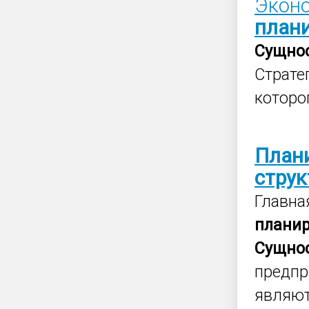
Эконо
план
Сущно
Страте
которо
План
струк
Главна
плани
Сущно
предпр
являют