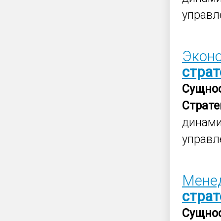
управл
Эконо
страт
Сущно
Страте
динами
управл
Мене
страт
Сущно