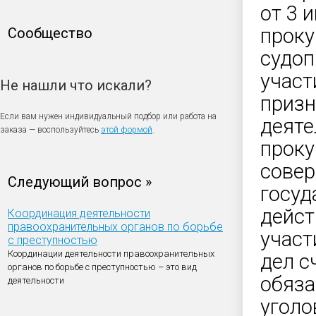
от 3 
проку
Сообщество
судоп
участ
Не нашли что искали?
призн
Если вам нужен индивидуальный подбор или работа на
деяте
заказа — воспользуйтесь
этой формой
.
проку
совер
Следующий вопрос »
госуд
дейст
Координация деятельности
правоохранительных органов по борьбе
участ
с преступностью
Координации деятельности правоохранительных
дел с
органов по борьбе с преступностью – это вид
обяза
деятельности
уголо