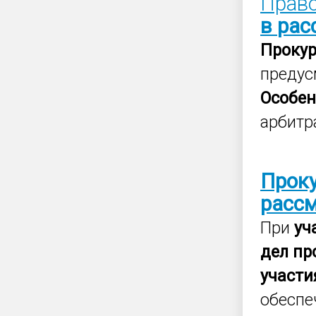
Право
в
рас
Проку
предус
Особен
арбит
Прок
расс
При
уч
дел
пр
участи
обеспе