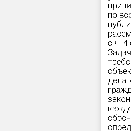
прини
по вс
публи
рассм
с ч. 4
Задач
требо
объек
дела;
гражд
закон
каждо
обосн
опред