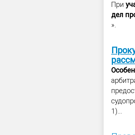
При
уч
дел
пр
».
Прок
расс
Особен
арбит
предос
судопр
1)...