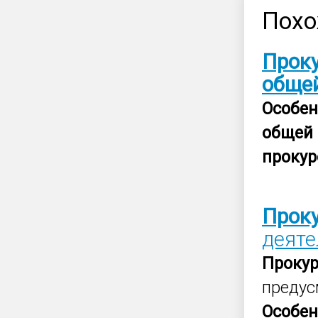
Похо
Прок
обще
Особен
общей
прокур
Прок
деят
Проку
предус
Особен