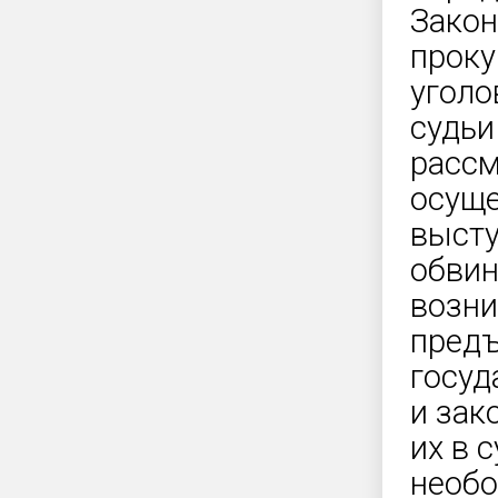
Закон
проку
уголо
судьи
рассм
осуще
высту
обвин
возни
предъ
госуд
и зак
их в 
необо