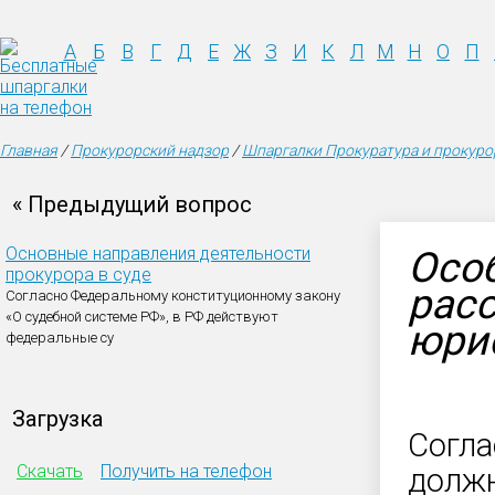
А
Б
В
Г
Д
Е
Ж
З
И
К
Л
М
Н
О
П
Главная
/
Прокурорский надзор
/
Шпаргалки Прокуратура и прокуро
« Предыдущий вопрос
Основные направления деятельности
Особ
прокурора в суде
рас
Согласно Федеральному конституционному закону
«О судебной системе РФ», в РФ действуют
юри
федеральные су
Загрузка
Согла
Скачать
Получить на телефон
долж