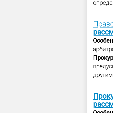
опред
Право
расс
Особен
арбит
Проку
предус
другим
Прок
расс
Особен