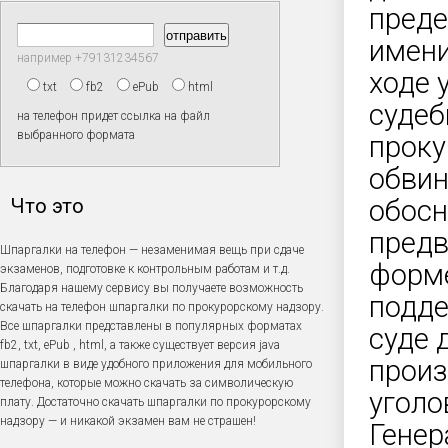
преде
имени
например +79131234567
ходе 
txt
fb2
ePub
html
судеб
на телефон придет ссылка на файл
выбранного формата
проку
обвин
Что это
обосн
предв
Шпаргалки на телефон — незаменимая вещь при сдаче
форме
экзаменов, подготовке к контрольным работам и т.д.
Благодаря нашему сервису вы получаете возможность
подде
скачать на телефон шпаргалки по прокурорскому надзору.
Все шпаргалки представлены в популярных форматах
суде 
fb2, txt, ePub , html, а также существует версия java
произ
шпаргалки в виде удобного приложения для мобильного
телефона, которые можно скачать за символическую
уголо
плату. Достаточно скачать шпаргалки по прокурорскому
надзору — и никакой экзамен вам не страшен!
Генер