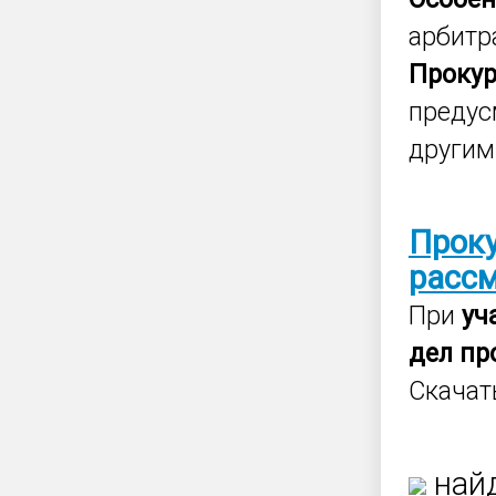
арбит
Проку
предус
другим
Прок
расс
При
уч
дел
пр
Скачат
найд