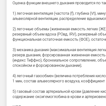
Оценка функции внешнего дыхания проводится по так
1) легочная вентиляция (частота (f), глубина (Vt), м
альвеолярной вентиляции, распределение вдыхаемог
2) легочные объемы (жизненная емкость легких (ЖЕЛ
резервный объем вдоха (РОвд, IRV), резервный объ
функциональная остаточная емкость (ФОE), остаточ
3) механика дыхания (максимальная вентиляция легки
резерв дыхания, форсированная жизненная емкость 
(индекс Тиффно), бронхиальное сопротивление, объ
спокойном и форсированном дыхании);
4) легочный газообмен (величина потребления кисло
1 мин, состав альвеолярного воздуха, коэффициент 
5) газовый состав артериальной крови (давление кис
содержание оксигемоглобина в крови и артериовено