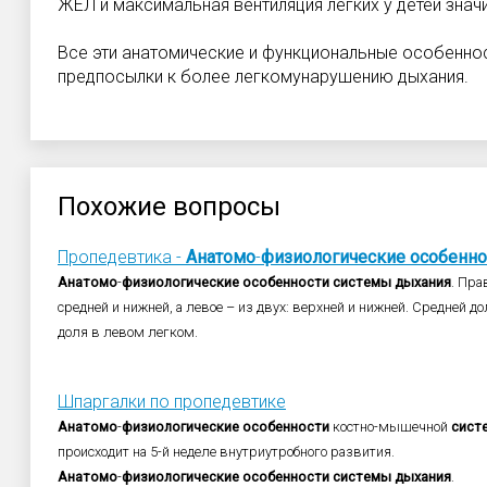
ЖЕЛ и максимальная вентиляция легких у детей знач
Все эти анатомические и функциональные особенно
предпосылки к более легкомунарушению дыхания.
Похожие вопросы
Пропедевтика -
Анатомо
-
физиологические
особенно
Анатомо
-
физиологические
особенности
системы
дыхания
. Пра
средней и нижней, а левое – из двух: верхней и нижней. Средней д
доля в левом легком.
Шпаргалки по пропедевтике
Анатомо
-
физиологические
особенности
костно-мышечной
сист
происходит на 5-й неделе внутриутробного развития.
Анатомо
-
физиологические
особенности
системы
дыхания
.