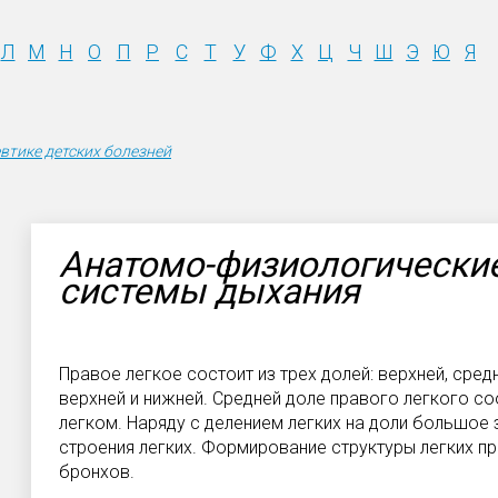
Л
М
Н
О
П
Р
С
Т
У
Ф
Х
Ц
Ч
Ш
Э
Ю
Я
втике детских болезней
Анатомо-физиологически
системы дыхания
Правое легкое состоит из трех долей: верхней, средн
верхней и нижней. Средней доле правого легкого со
легком. Наряду с делением легких на доли большое 
строения легких. Формирование структуры легких пр
бронхов.