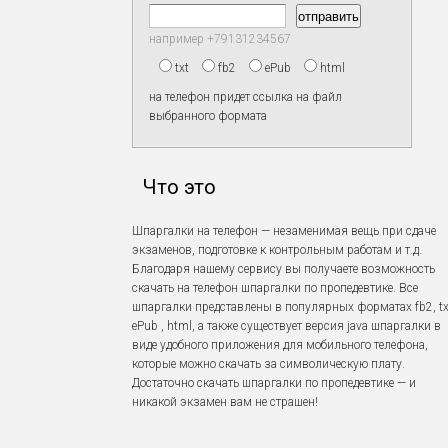
например +79131234567
txt
fb2
ePub
html
на телефон придет ссылка на файл
выбранного формата
Что это
Шпаргалки на телефон — незаменимая вещь при сдаче
экзаменов, подготовке к контрольным работам и т.д.
Благодаря нашему сервису вы получаете возможность
скачать на телефон шпаргалки по пропедевтике. Все
шпаргалки представлены в популярных форматах fb2, tx
ePub , html, а также существует версия java шпаргалки в
виде удобного приложения для мобильного телефона,
которые можно скачать за символическую плату.
Достаточно скачать шпаргалки по пропедевтике — и
никакой экзамен вам не страшен!