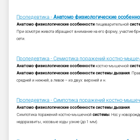
Пропедевтика -
Анатомо
-
физиологические
особенно
Анатомо
-
физиологические
особенности
пищеварительной
сист
При осмотре живота обращают внимание на его форму, участие бр
сети.
Пропедевтика - Семиотика поражений костно-мыше
Анатомо
-
физиологические
особенности
костно-мышечной
сист
Анатомо
-
физиологические
особенности
системы
дыхания
. Пра
средней и нижней, а левое – из двух: верхней и н.
Пропедевтика - Симпотика поражений костно-мыше
Анатомо
-
физиологические
особенности
системы
дыхания
.
Симпотика поражений костно-мышечной
системы
. Нос у новорожд
недоразвиты, носовые ходы узкие (до 1 мм).