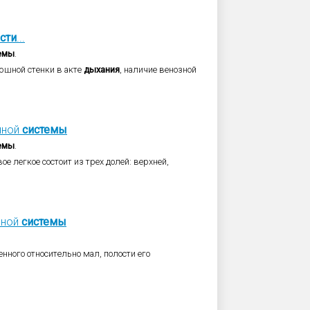
сти
...
емы
.
юшной стенки в акте
дыхания
, наличие венозной
чной
системы
емы
.
вое легкое состоит из трех долей: верхней,
чной
системы
енного относительно мал, полости его