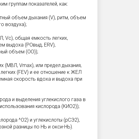
им группам показателей, как:
инутный объем дыхания (V), ритм, объем
о воздуха);
, Vc), общая емкость легких,
ем выдоха (РОвыд, ERV),
ный объем (OO));
х (МВЛ, Vmax), или предел дыхания,
легких (FEV) и ее отношение к ЖЕЛ
емная скорость вдоха и выдоха при
рода и выделения углекислого газа в
использования кислорода (КИО2));
лорода ^O2) и углекислоты (рСЭ2),
зной разницы по НЬ и окси-НЬ).