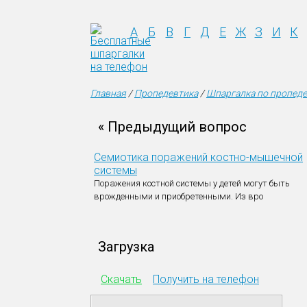
А
Б
В
Г
Д
Е
Ж
З
И
К
Главная
/
Пропедевтика
/
Шпаргалка по пропеде
« Предыдущий вопрос
Семиотика поражений костно-мышечной
системы
Поражения костной системы у детей могут быть
врожденными и приобретенными.
Из вро
Загрузка
Скачать
Получить на телефон