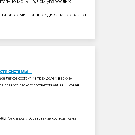
ительно меньше, чем увзрослых.
сти системы органов дыхания создают
сти
системы
...
вое легкое состоит из трех долей: верхней,
оле правого легкого соответствует язычковая
емы
. Закладка и образование костной ткани