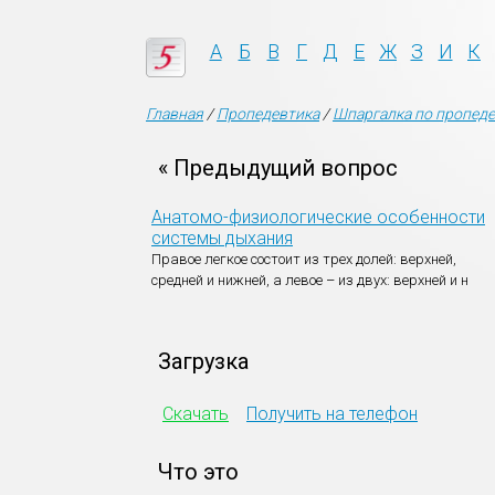
А
Б
В
Г
Д
Е
Ж
З
И
К
Главная
/
Пропедевтика
/
Шпаргалка по пропеде
« Предыдущий вопрос
Анатомо-физиологические особенности
системы дыхания
Правое легкое состоит из трех долей: верхней,
средней и нижней, а левое – из двух: верхней и н
Загрузка
Скачать
Получить на телефон
Что это