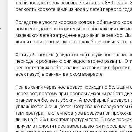
ткани носа, которая развивается лишь к 8–9 годам.
редкость кровотечений из носа у детей первого года
Вследствие узости носовых ходов и обильного кро
появление даже незначительного воспаления слизис
t,
маленьких детей затруднение дыхания через нос. Дых
жизни почти невозможно, так как большой язык отте
Хотя добавочные (придаточные) пазухи носа начин
периоде, к рождению они недостаточно развиты. Э
редкость таких заболеваний, как гайморит, фронтит,
всех пазух) в раннем детском возрасте.
При дыхании через нос воздух проходит с большим 
через рот, поэтому при носовом дыхании работа ды
становится более глубоким. Атмосферный воздух, пр
увлажняется и очищается. Согревание воздуха тем 
температура. Так, температура воздуха при прохожд
лишь на 2–3% ниже температуры тела. В носу проис
причем в полости носа захватываются инородные т