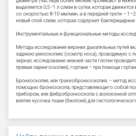
диаметре (частицы более мелкие проникают в нижел
выделяется 0,5–1 л слизи в сутки, которая движется
со скоростью 8-10 мм/мин, а в передней трети – 1–
новый слой слизи, которая содержит бактерицидные
Инструментальные и функциональные методы исслед
Методы исследования верхних дыхательных путей в
заднюю риноскопию (осмотр носа), проводимую с 
зеркал, исследование нижней части глотки проводит
прямая ларингоскопия), гортани – при помощи гортан
Бронхоскопия, или трахеобронхоскопия, – метод исс
помощью бронхоскопа, представляющего собой пол
прибором, или фибробронхоскопа с волоконной опт
взятие кусочка ткани (биопсия) для гистологическог