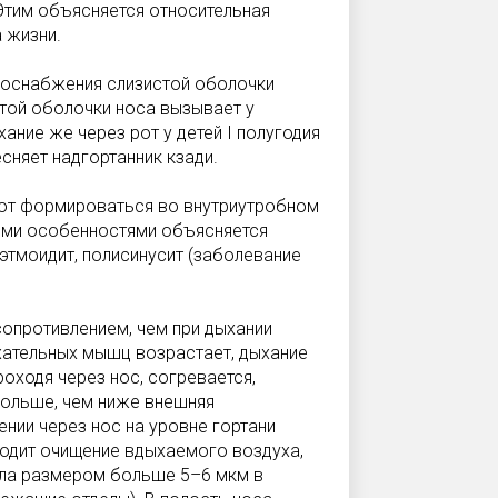
 Этим объясняется относительная
 жизни.
воснабжения слизистой оболочки
той оболочки носа вызывает у
ание же через рот у детей I полугодия
сняет надгортанник кзади.
ают формироваться во внутриутробном
тими особенностями объясняется
 этмоидит, полисинусит (заболевание
сопротивлением, чем при дыхании
хательных мышц возрастает, дыхание
оходя через нос, согревается,
больше, чем ниже внешняя
ении через нос на уровне гортани
ходит очищение вдыхаемого воздуха,
ела размером больше 5–6 мкм в