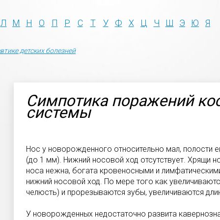
Л
М
Н
О
П
Р
С
Т
У
Ф
Х
Ц
Ч
Ш
Э
Ю
Я
втике детских болезней
Симпотика поражений ко
системы
Нос у новорожденного относительно мал, полости е
(до 1 мм). Нижний носовой ход отсутствует. Хрящи н
носа нежна, богата кровеносными и лимфатическим
нижний носовой ход. По мере того как увеличиваютс
челюсть) и прорезываются зубы, увеличиваются дли
У новорожденных недостаточно развита кавернозна