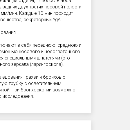
ежащие отделы). В полость носа
 в задних двух третях носовой полости
2 мм/мин. Каждые 10 мин проходит
 вещества, секреторный YgА.
ования.
ключают в себя переднюю, среднюю и
помощью носового и носоглоточного
ся специальными шпателями (это
ного зеркала (ларингоскопа).
ледования трахеи и бронхов с
ую трубку с осветительным
икой. При бронхоскопии возможно
о исследования.