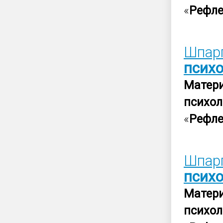
«
Рефле
Шпарг
псих
Матер
психол
«
Рефле
Шпарг
псих
Матер
психол