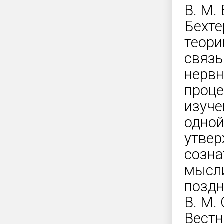
В. М.
Бехте
теори
связь
нервн
проце
изуче
одной
утвер
созна
мысли
поздн
В. М.
Вестн