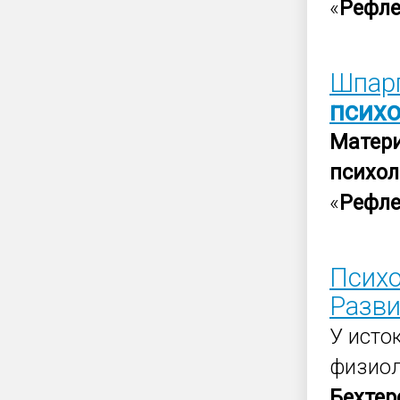
«
Рефле
Шпарг
псих
Матер
психол
«
Рефле
Психо
Разви
У исто
физиол
Бехтер