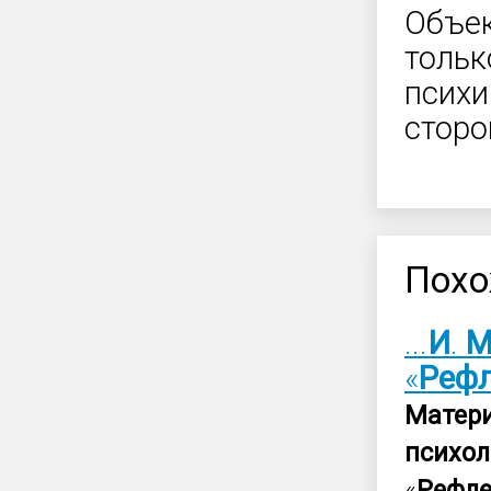
Объек
тольк
психи
сторо
Похо
...
И
.
«
Рефл
Матер
психол
«
Рефле