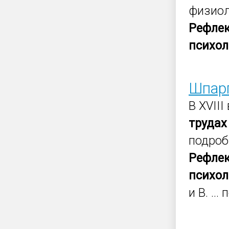
физиол
Рефлек
психол
Шпарг
В XVIII
трудах
подроб
Рефлек
психол
и В. ...