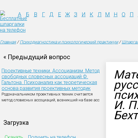
А
Б
В
Г
Д
Е
Ж
З
И
К
Л
М
Н
О
П
Главная
/
Психодиагностика и психологический практикум
/
Шпаргал
« Предыдущий вопрос
Проективные техники. Ассоцианизм. Метод
Мат
свободных словесных ассоциаций Ф.
рус
Гальтона. Психоанализ как теоретическая
основа развития проективных методик
псих
Родоначальником проективных техник считается
метод словесных ассоциаций, возникший на базе асс
И. П
Бех
Загрузка
Скачать
Получить на телефон