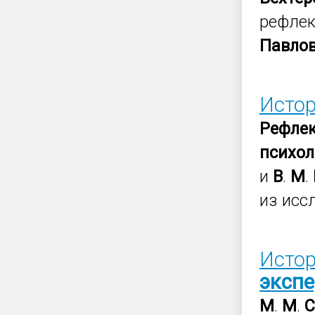
рефлек
Павло
Исто
Рефлек
психол
и
В
.
М
.
из исс
Исто
эксп
М
.
М
.
С