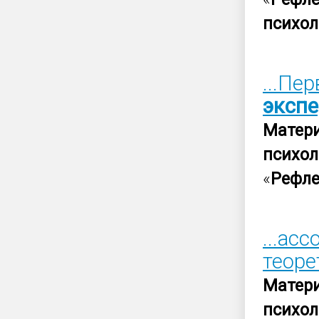
психол
...Пе
эксп
Матер
психол
«
Рефле
...ас
теоре
Матер
психол