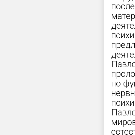
после
матер
деяте
психи
предл
деяте
Павло
проло
по фу
нервн
психи
Павло
миров
естес