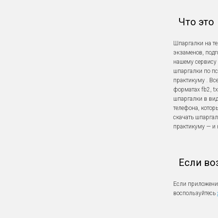
Что это
Шпаргалки на т
экзаменов, подг
нашему сервису 
шпаргалки по пс
практикуму . В
форматах fb2, tx
шпаргалки в ви
телефона, котор
скачать шпаргал
практикуму — и 
Если во
Если приложение
воспользуйтесь