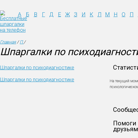
А
Б
В
Г
Д
Е
Ж
З
И
К
Л
М
Н
О
П
Главная
/
П
/
Шпаргалки по психодиагност
Статист
Шпаргалки по психодиагностике
Шпаргалки по психодиагностике
На текущий мом
психологическо
Сообще
Помоги 
друзьям