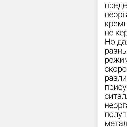
преде
неорг
кремн
не ке
Но да
разны
режим
скоро
разли
прису
ситал
неорг
полуп
метал