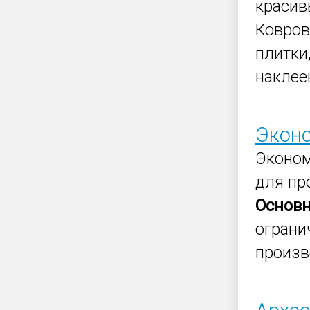
краси
Ковро
плитки
наклее
Эконо
Эконом
для пр
Основ
ограни
произв