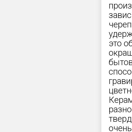
произ
завис
череп
удерж
это о
окраш
бытов
спосо
грави
цветн
Керам
разно
тверд
очень