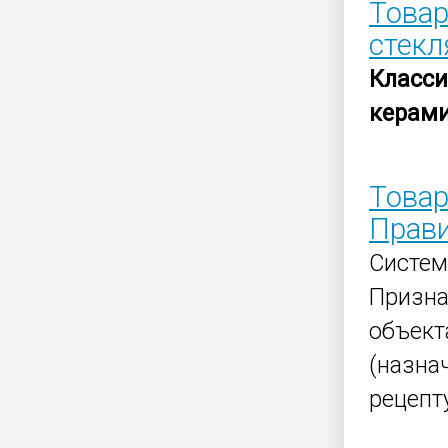
Товар
стекл
Класс
керам
Товар
Прави
Систе
Призн
объект
(назна
рецепт