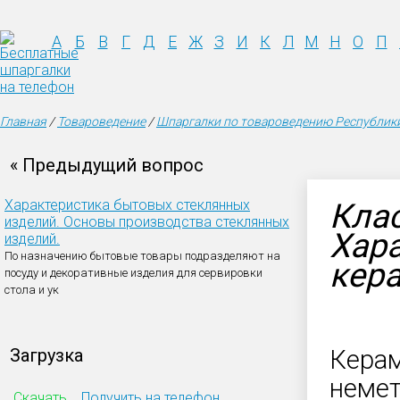
А
Б
В
Г
Д
Е
Ж
З
И
К
Л
М
Н
О
П
Главная
/
Товароведение
/
Шпаргалки по товароведению Республик
« Предыдущий вопрос
Характеристика бытовых стеклянных
Кла
изделий. Основы производства стеклянных
Хар
изделий.
По назначению бытовые товары подразделяют на
кера
посуду и декоративные изделия для сервировки
стола и ук
Загрузка
Керам
немет
Скачать
Получить на телефон