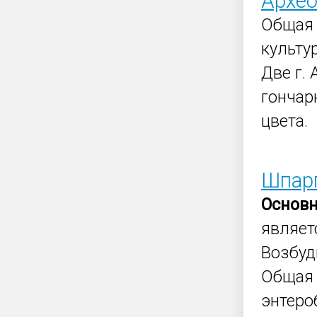
Архео
Обща
культу
Две г.
гончар
цвета.
Шпарг
Основ
являе
Возбуд
Обща
энтеро