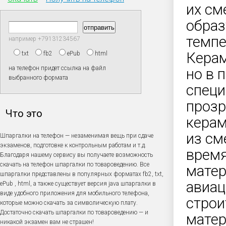
их см
образ
темпе
например +79131234567
Керам
txt
fb2
ePub
html
на телефон придет ссылка на файл
но в 
выбранного формата
специ
прозр
Что это
керам
из см
Шпаргалки на телефон — незаменимая вещь при сдаче
экзаменов, подготовке к контрольным работам и т.д.
время
Благодаря нашему сервису вы получаете возможность
скачать на телефон шпаргалки по товароведению. Все
матер
шпаргалки представлены в популярных форматах fb2, txt,
авиац
ePub , html, а также существует версия java шпаргалки в
виде удобного приложения для мобильного телефона,
строи
которые можно скачать за символическую плату.
Достаточно скачать шпаргалки по товароведению — и
матер
никакой экзамен вам не страшен!