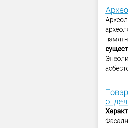
Архео
Археол
археол
памятн
сущес
Энеоли
асбест
Товар
отдел
Характ
Фасадн