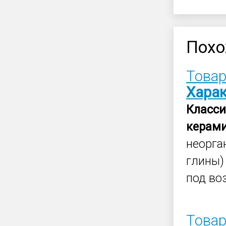
Похо
Товар
Хара
Класс
керам
неорга
глины
под во
Товар