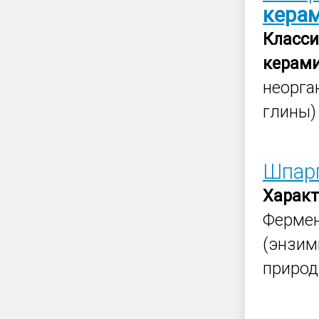
кера
Класс
керам
неорга
глины
Шпарг
Характ
Фермен
(энзим
природ