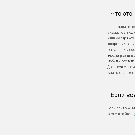
Что это
Шпаргалки на т
экзаменов, подг
нашему сервису 
шпаргалки по ту
популярных форма
версия java шпа
мобильного теле
Достаточно скач
вам не страшен!
Если во
Если приложение
воспользуйтесь