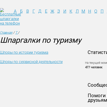
А
Б
В
Г
Д
Е
Ж
З
И
К
Л
М
Н
О
П
Главная
/
Т
/
Шпаргалки по туризму
Статист
Шпоры по истории туризма
Шпоры по сервисной деятельности
На текущий мом
477 человек
.
Сообще
Помоги 
друзьям