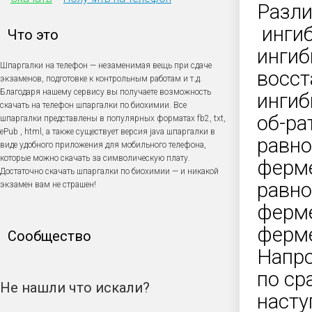
Различ
ингиб
Что это
ингиб
Шпаргалки на телефон — незаменимая вещь при сдаче
восст
экзаменов, подготовке к контрольным работам и т.д.
Благодаря нашему сервису вы получаете возможность
ингиб
скачать на телефон шпаргалки по биохимии. Все
об-ра
шпаргалки представлены в популярных форматах fb2, txt,
ePub , html, а также существует версия java шпаргалки в
равно
виде удобного приложения для мобильного телефона,
которые можно скачать за символическую плату.
ферме
Достаточно скачать шпаргалки по биохимии — и никакой
равно
экзамен вам не страшен!
ферме
ферме
Сообщество
Напро
по ср
Не нашли что искали?
насту