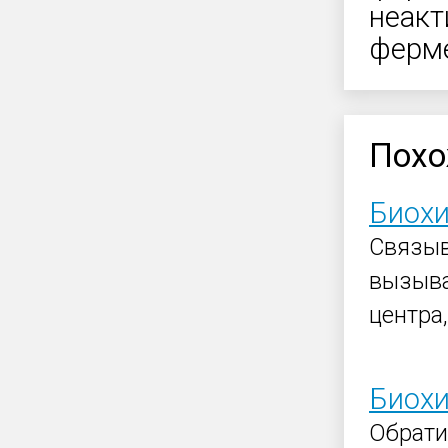
неакт
ферме
Похо
Биохи
Связыв
вызыва
центра,
Биох
Обрат