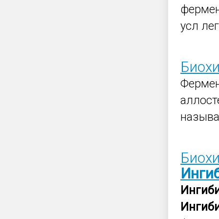
фермен
усл ле
Биохи
Фермен
аллост
называю
Биохи
Инги
Ингиб
Ингиб