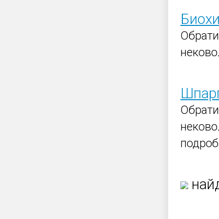
Биохи
Обрат
неково
Шпарг
Обрат
неково
подроб
найд