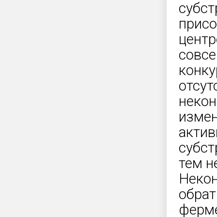
субст
присо
центр
совсе
конку
отсут
некон
измен
актив
субст
тем н
Некон
обрат
ферме