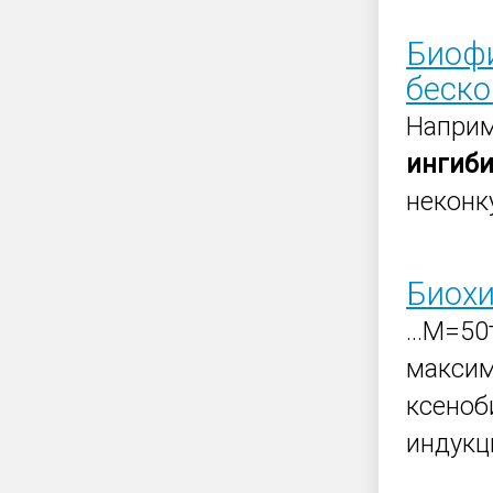
Биофи
беско
Наприм
ингиби
неконк
Биохи
...М=5
максим
ксеноб
индукц