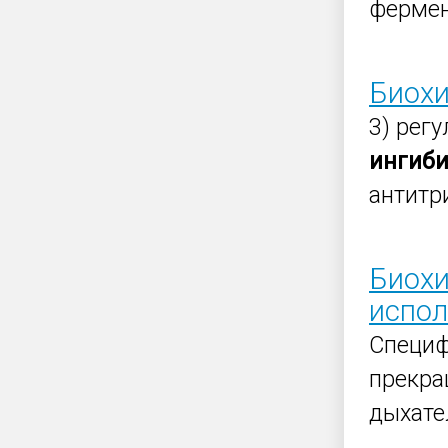
фермен
Биохи
3) рег
ингиб
антитр
Биохи
испол
Специ
прекра
дыхате