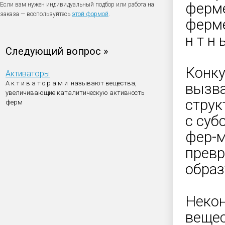
ферме
Если вам нужен индивидуальный подбор или работа на
заказа — воспользуйтесь
этой формой
.
ферме
н т н 
Следующий вопрос »
Конку
Активаторы
А к т и в а т о р а м и называют вещества,
вызва
увеличивающие каталитическую активность
струк
ферм
с суб
фер-м
превр
образ
Некон
вещес