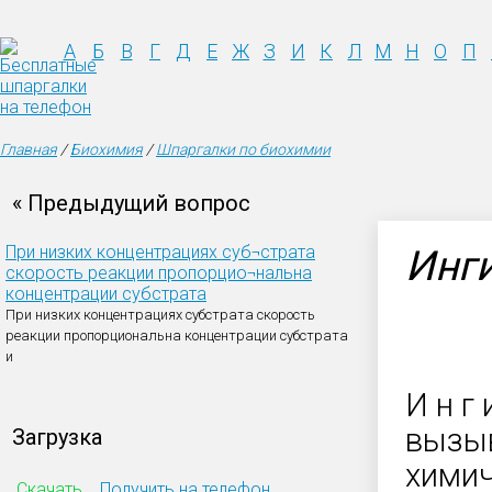
А
Б
В
Г
Д
Е
Ж
З
И
К
Л
М
Н
О
П
Главная
/
Биохимия
/
Шпаргалки по биохимии
« Предыдущий вопрос
При низких концентрациях суб¬страта
Инг
скорость реакции пропорцио¬нальна
концентрации субстрата
При низких концентрациях субстрата скорость
реакции пропорциональна концентрации субстрата
и
И н г
вызыв
Загрузка
химич
Скачать
Получить на телефон