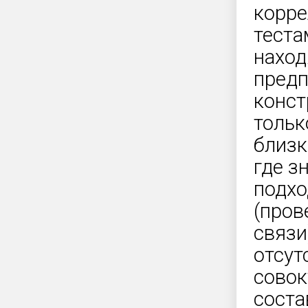
корре
теста
наход
предп
конст
тольк
близк
где з
подхо
(пров
связи
отсут
совок
соста