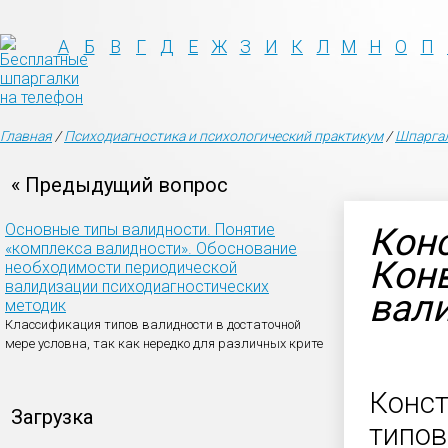
А
Б
В
Г
Д
Е
Ж
З
И
К
Л
М
Н
О
П
Главная
/
Психодиагностика и психологический практикум
/
Шпаргал
« Предыдущий вопрос
Основные типы валидности. Понятие
Конс
«комплекса валидности». Обоснование
Кон
необходимости периодической
валидизации психодиагностических
вал
методик
Классификация типов валидности в достаточной
мере условна, так как нередко для различных крите
Конст
Загрузка
типов