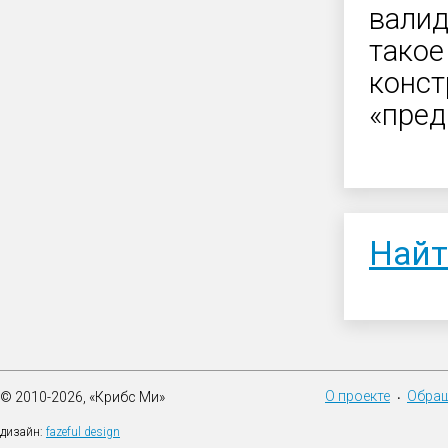
валид
такое
конст
«пред
Найт
О проекте
Обращ
© 2010-2026, «Крибс Ми»
•
дизайн:
fazeful design