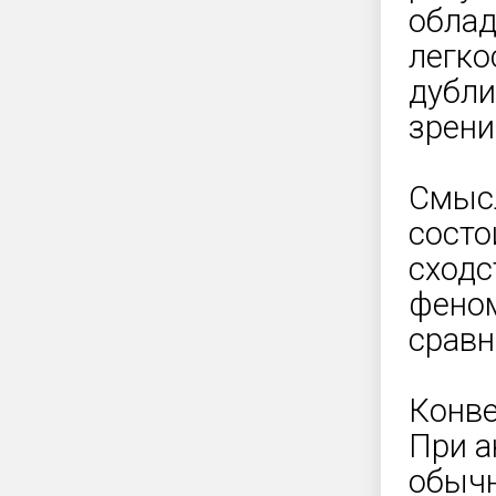
облад
легко
дубли
зрени
Смысл
состо
сходс
феном
сравн
Конве
При а
обычн