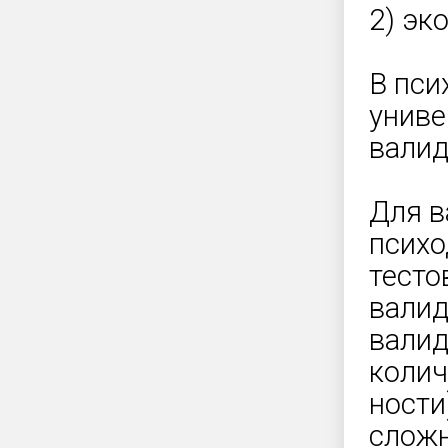
2) эк
В пси
униве
валид
Для в
психо
тесто
валид
валид
колич
ности
сложн