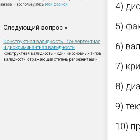
4) ди
заказа — воспользуйтесь
этой формой
.
5) фа
Следующий вопрос »
Конструктная валидность. Конвергентная
6) ва
и дискриминантная валидности
Конструктная валидность – один из основных типов
валидности, отражающий степень репрезентации
7) кр
8) ди
9) те
10) п