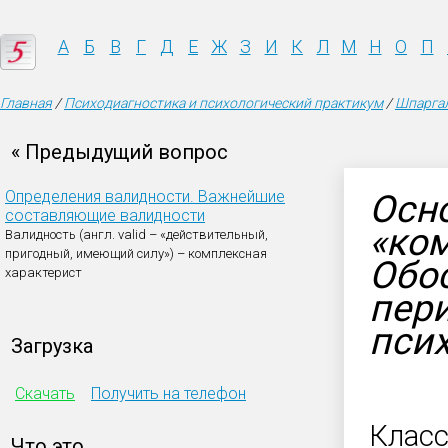
А
Б
В
Г
Д
Е
Ж
З
И
К
Л
М
Н
О
П
Главная
/
Психодиагностика и психологический практикум
/
Шпаргал
« Предыдущий вопрос
Определения валидности. Важнейшие
Осн
составляющие валидности
«ко
Валидность (англ. valid – «действительный,
пригодный, имеющий силу») – комплексная
Обо
характерист
пер
пси
Загрузка
Скачать
Получить на телефон
Класс
Что это