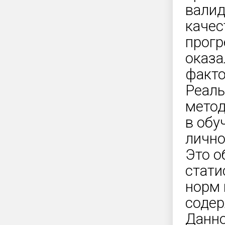
валид
качес
прогр
оказа
факто
Реаль
метод
в обу
лично
Это о
стати
норм 
содер
Данно