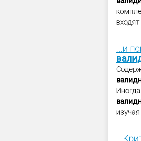
валид
компле
входят 
...и 
вали
Содер
валид
Иногда
валид
изучая
...Кр