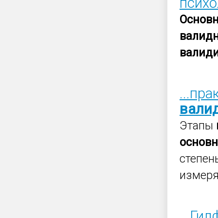
психо
Основ
валид
валид
...пр
вали
Этапы
основ
степен
измеря
...Ги