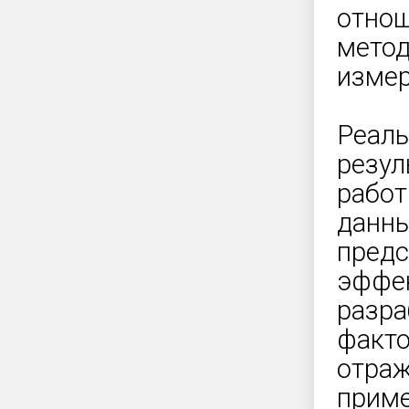
отнош
метод
измер
Реаль
резул
работ
данны
предс
эффек
разра
факто
отраж
приме