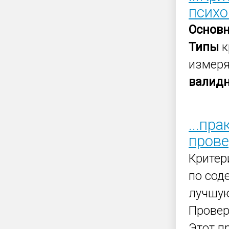
психо
Основ
Типы
к
измеря
валид
...пр
пров
Критер
по сод
лучшую
Прове
Этот п