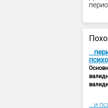
перио
Похо
...
пер
психо
Основ
валид
валид
...и 