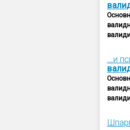
вали
Основ
валид
валид
...и 
вали
Основ
валид
валид
Шпар