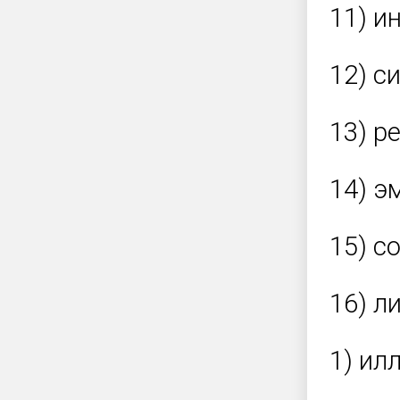
11) и
12) с
13) р
14) э
15) с
16) л
1) ил